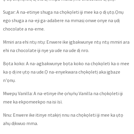
Sugar: A na-etinye shuga na chọkọleti iji mee ka ọ dị ụtọ.Ọnụ
ego shuga a na-eji ga-adabere na mmasị onwe onye na ụdị
chocolate a na-eme.
Mmiri ara ehi ntụ ntụ: Enwere ike ịgbakwunye ntụ ntụ mmiri ara
ehi na chocolate iji nye ya ude na ude dị nro.
Bọta koko: A na-agbakwunye bọta koko na chọkọleti ka o mee
ka ọ dị ire ụtọ na ude.Ọ na-enyekwara chọkọletị aka ịgbaze
n'ọnụ.
Mwepụ Vanilla: A na-etinye ihe ọṅụṅụ Vanilla na chọkọleti iji
mee ka ekpomeekpo na isi ísì.
Nnu: Enwere ike itinye ntakịrị nnu na chọkọleti iji mee ka ụtọ
ahụ dịkwuo mma.