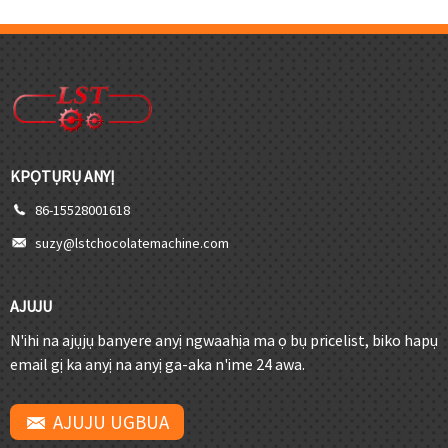
KPỌTỤRỤ ANYỊ
86-15528001618
suzy@lstchocolatemachine.com
AJUJU
N'ihi na ajụjụ banyere anyị ngwaahịa ma ọ bụ pricelist, biko hapụ
email gị ka anyị na anyị ga-aka n'ime 24 awa.
AJUJU UGBUA