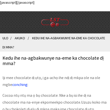
[javascript]
[/javascript]
ỤLỌ
AKỤKỌ
KEDU IHE NA-AGBAKWUNYE NA-EME KA CHOCOLATE
DỊ MMA?
Kedu ihe na-agbakwunye na-eme ka chocolate dị
mma?
Iji mee chocolate dị ụtọ, ị ga-achọ ihe ndị dị mkpa ole na ole
mgbe
conching
:
Cocoa ntụ ntụ ma ọ bụ chocolate: Nke a bụ isi ihe dị na
chocolate ma na-enye ekpomeekpo chocolate.Uzuzu koko ma
ọ bụ chọkọletị dị elu dị mkpa maka ịme chocolate dị ụtọ.