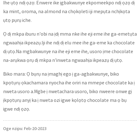
Ihe ụtọ ndị ọzọ: Enwere ike ịgbakwunye ekpomeekpo ndị ọzọ dị
ka mint, oroma, na almond na chọkọleti iji mepụta nchịkọta
ụtọ pụrụ iche.
Ọ dị mkpa iburu n'obi na ịdị mma nke ihe eji eme ihe ga-emetụta
ngwaahịa ikpeazụ.Iji ihe ndị dị elu mee ihe ga-eme ka chocolate
dị ụtọ.Na mgbakwunye na ihe eji eme ihe, usoro ịme chocolate
na-arụkwa ọrụ dị mkpa n'inweta ngwaahịa ikpeazụ dị ụtọ.
Biko mara: Ọ bụrụ na ịmaghị ego ị ga-agbakwunye, biko
kpọtụrụ ọkachamara nyocha ihe oriri na mmepe chocolate ka ị
nweta usoro a.Mgbe ị nwetachara usoro, biko nweere onwe gị
ịkpọtụrụ anyị ka ị nweta ozi igwe kọlọtọ chocolate ma ọ bụ
igwe ndị ọzọ.
Oge nzipu: Feb-20-2023