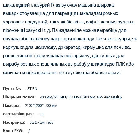
шакаладнай глазурай.Глазіруючая машына шырока
выкарыстоўваецца для пакрыцця шакаладам розных
харчовых прадуктаў, такіх як бісквіты, вафлі, яечныя рулеты,
пірожныя і закускі і г. д. Па жаданні яе можна вырабіць для
поўнага або напалову пакрыцця шакаладу.Такія аксэсуары, як
кармушка для шакаладу, дэкаратар, кармушка для печыва,
распыляльнік грануляванага матэрыялу, даступныя для
вырабу розных спецыяльных вырабаў у шакаладзе.ПЛК або
фізічная кнопка кіравання не з'яўляюцца абавязковымі.
Пункт №:
LST EN
Шырыня пояса:
400 мм/600 мм/900 мм/1200 мм або наладзіць
Памеры:
2100*1200*1700 мм
сертыфікацыя:
CE
Настройка:
за 1 камплект
Кошт EXW:
/