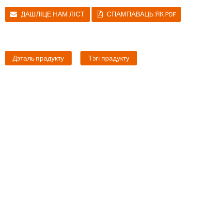
ДАШЛІЦЕ НАМ ЛІСТ
СПАМПАВАЦЬ ЯК PDF
Дэталь прадукту
Тэгі прадукту