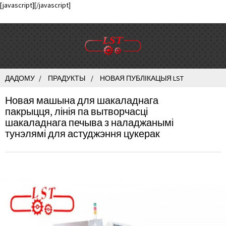
[javascript]
[/javascript]
ДАДОМУ
ПРАДУКТЫ
НОВАЯ ПУБЛІКАЦЫЯ LST
Новая машына для шакаладнага
пакрыцця, лінія па вытворчасці
шакаладнага печыва з наладжанымі
тунэлямі для астуджэння цукерак