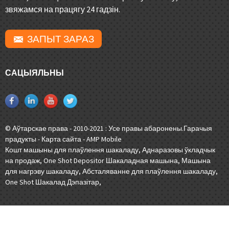
звяжамся на працягу 24 гадзін.
ЗАПЫТ ЗАРАЗ
САЦЫЯЛЬНЫ
© Аўтарскае права - 2010-2021 : Усе правы абаронены.
Гарачыя
прадукты
-
Карта сайта
-
AMP Mobile
Кошт машыны для плаўлення шакаладу
,
Аднаразовы ўкладчык
на продаж
,
One Shot Depositor Шакаладная машына
,
Машына
для нагрэву шакаладу
,
Абсталяванне для плаўлення шакаладу
,
One Shot Шакалад Дэпазітар
,