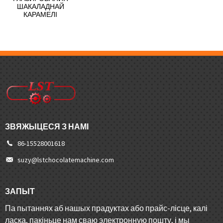
ШАКАЛАДНАЙ
КАРАМЕЛІ
ЗВЯЖЫЦЕСЯ З НАМІ
86-15528001618
suzy@lstchocolatemachine.com
ЗАПЫТ
Па пытаннях аб нашых прадуктах або прайс-лісце, калі
ласка, пакіньце нам сваю электронную пошту, і мы