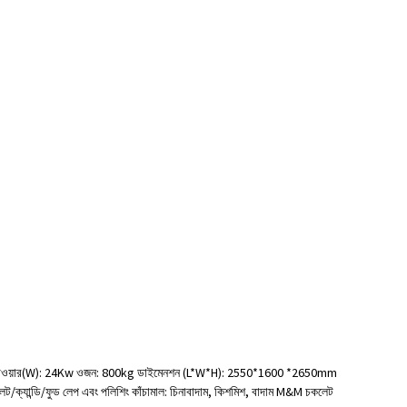
Z/থ্রি ফেজ পাওয়ার(W): 24Kw ওজন: 800kg ডাইমেনশন (L*W*H): 2550*1600 *2650mm
চকলেট/ক্যান্ডি/ফুড লেপ এবং পলিশিং কাঁচামাল: চিনাবাদাম, কিশমিশ, বাদাম M&M চকলেট