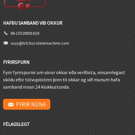
HAFÐU SAMBAND VIÐ OKKUR
86-15528001618
suzy@lstchocolatemachine.com
FYRIRSPURN
Fyrir fyrirspurnir um vörur okkar eða verðlista, vinsamlegast
skildu eftir tölvupóstinn þinn til okkar og við munum hafa
samband innan 24 klukkustunda.
FYRIR NÚNA
FÉLAGSLEGT