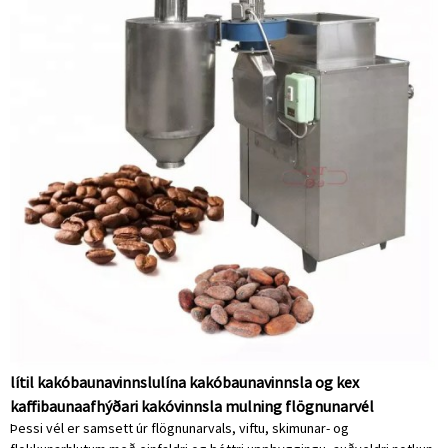
lítil kakóbaunavinnslulína kakóbaunavinnsla og kex
kaffibaunaafhýðari kakóvinnsla mulning flögnunarvél
Þessi vél er samsett úr flögnunarvals, viftu, skimunar- og