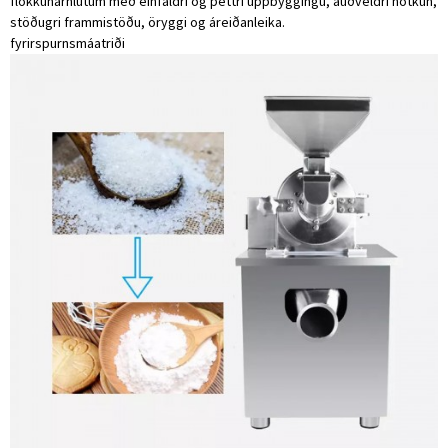
flokkunarhlutum með einfaldri og þéttri uppbyggingu, auðveldri notkun,
stöðugri frammistöðu, öryggi og áreiðanleika.
fyrirspurn
smáatriði