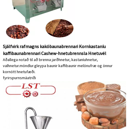
Sjálfvirk rafmagns kakóbaunabrennari Kornkastaníu
kaffibaunabrennari Cashew-hnetubrennsla Hnetuvél
Aðallega notað til að brenna jarðhnetur, kastaníuhnetur,
valhnetur.möndlur.gleypa baunir kaffibaunir melónufræ og önnur
kornótt hnetufæði.
fyrirspurn
smáatriði