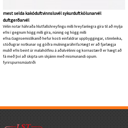
mest selda kakóduftvinnsluvél sykurduftkölunarvél
duftgerðarvél
Vélin notar háhraða hlutfallshreyfingu milli hreyfanlegra gíra til að mylja
efni í gegnum högg milli gíra, núning og högg milli
efna.Gagnsemislíkanið hefur kosti einfaldrar uppbyggingar, stinnleika,
stöðugrar notkunar og góðra mulningaráhrifa.Hægt er að fjarlægja
mulið efni beint úr malahólfinu á aðalvélinni og kornastærð er hægt að
fá með því að skipta um skjáinn með mismunandi opum.
fyrirspurn
smáatriði