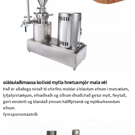
súkkulaðimassa kolloid mylla hnetusmjör mala vél
Það er aðallega notað til ofurfíns moldar á blautum efnum í matvælum,
lyfjafyrirtækjum, efnaiðnaði og öðrum iðnaði.Það getur mylt, fleytað,
gert einsleitt og blandað ýmsum hálffljótandi og mjólkurkenndum
efnum.
fyrirspurn
smáatriði