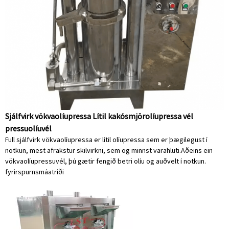
Sjálfvirk vökvaolíupressa Lítil kakósmjörolíupressa vél
pressuolíuvél
Full sjálfvirk vökvaolíupressa er lítil olíupressa sem er þægilegust í
notkun, mest afrakstur skilvirkni, sem og minnst varahluti.Aðeins ein
vökvaolíupressuvél, þú gætir fengið betri olíu og auðvelt í notkun.
fyrirspurn
smáatriði