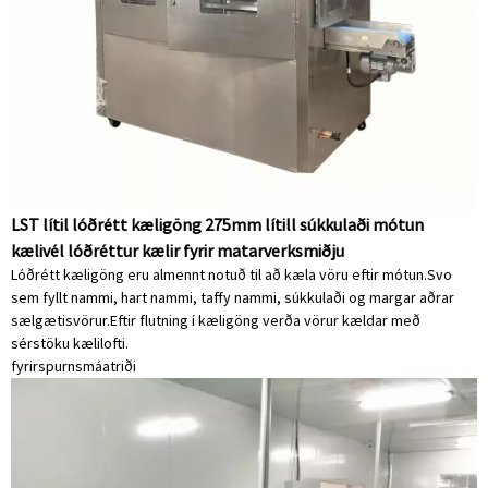
LST lítil lóðrétt kæligöng 275mm lítill súkkulaði mótun
kælivél lóðréttur kælir fyrir matarverksmiðju
Lóðrétt kæligöng eru almennt notuð til að kæla vöru eftir mótun.Svo
sem fyllt nammi, hart nammi, taffy nammi, súkkulaði og margar aðrar
sælgætisvörur.Eftir flutning í kæligöng verða vörur kældar með
sérstöku kælilofti.
fyrirspurn
smáatriði