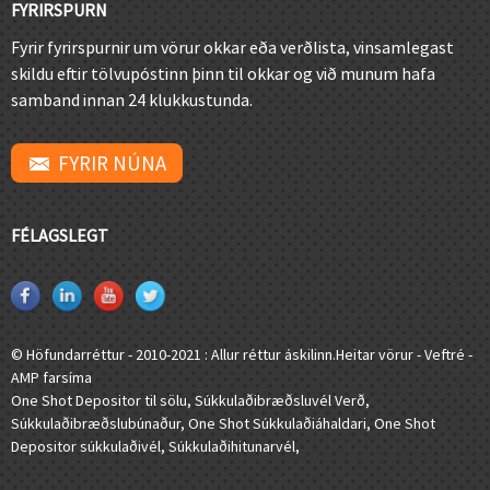
FYRIRSPURN
Fyrir fyrirspurnir um vörur okkar eða verðlista, vinsamlegast
skildu eftir tölvupóstinn þinn til okkar og við munum hafa
samband innan 24 klukkustunda.
FYRIR NÚNA
FÉLAGSLEGT
© Höfundarréttur - 2010-2021 : Allur réttur áskilinn.
Heitar vörur
-
Veftré
-
AMP farsíma
One Shot Depositor til sölu
,
Súkkulaðibræðsluvél Verð
,
Súkkulaðibræðslubúnaður
,
One Shot Súkkulaðiáhaldari
,
One Shot
Depositor súkkulaðivél
,
Súkkulaðihitunarvél
,