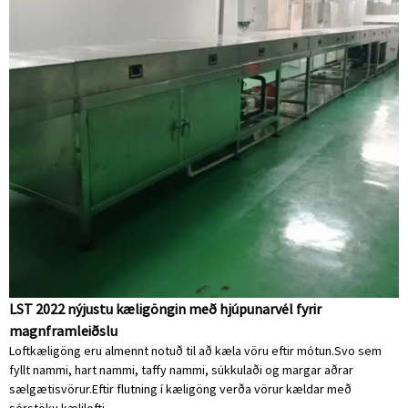
LST 2022 nýjustu kæligöngin með hjúpunarvél fyrir
magnframleiðslu
Loftkæligöng eru almennt notuð til að kæla vöru eftir mótun.Svo sem
fyllt nammi, hart nammi, taffy nammi, súkkulaði og margar aðrar
sælgætisvörur.Eftir flutning í kæligöng verða vörur kældar með