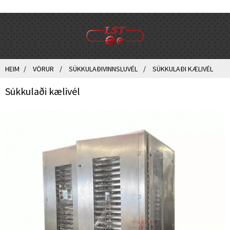
HEIM
VÖRUR
SÚKKULAÐIVINNSLUVÉL
SÚKKULAÐI KÆLIVÉL
Súkkulaði kælivél