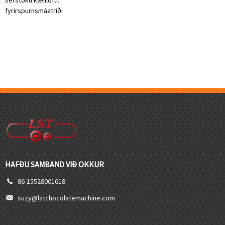
sérstöku kælilofti.
fyrirspurn
smáatriði
HAFÐU SAMBAND VIÐ OKKUR
86-15528001618
suzy@lstchocolatemachine.com