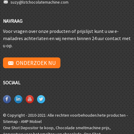
suzy@lstchocolatemachine.com
NAVRAAG
Voor vragen over onze producten of prijslijst kunt u uw e-
mailadres achterlaten en wij nemen binnen 24 uur contact met
u op.
ONDERZOEK NU
SOCIAAL
© Copyright - 2010-2021: Alle rechten voorbehouden.
hete producten
-
Sitemap
-
AMP Mobiel
One Shot Depositor te koop
,
Chocolade smeltmachine prijs
,
Apparatuur voor het smelten van chocolade
,
One Shot