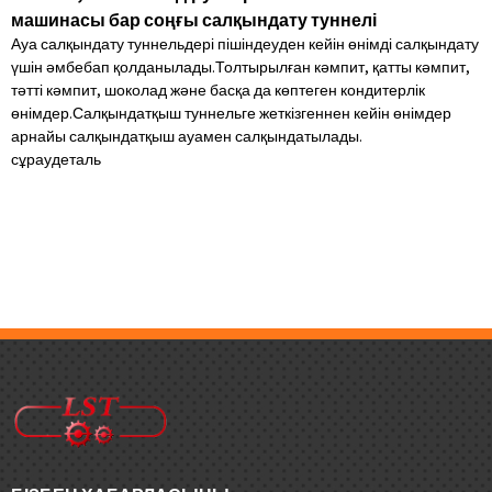
машинасы бар соңғы салқындату туннелі
Ауа салқындату туннельдері пішіндеуден кейін өнімді салқындату
үшін әмбебап қолданылады.Толтырылған кәмпит, қатты кәмпит,
тәтті кәмпит, шоколад және басқа да көптеген кондитерлік
өнімдер.Салқындатқыш туннельге жеткізгеннен кейін өнімдер
арнайы салқындатқыш ауамен салқындатылады.
сұрау
деталь