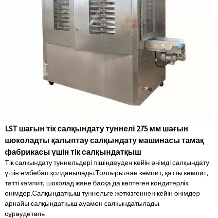
LST шағын тік салқындату туннелі 275 мм шағын
шоколадты қалыптау салқындату машинасы тамақ
фабрикасы үшін тік салқындатқыш
Тік салқындату туннельдері пішіндеуден кейін өнімді салқындату
үшін әмбебап қолданылады.Толтырылған кәмпит, қатты кәмпит,
тәтті кәмпит, шоколад және басқа да көптеген кондитерлік
өнімдер.Салқындатқыш туннельге жеткізгеннен кейін өнімдер
арнайы салқындатқыш ауамен салқындатылады.
сұрау
деталь