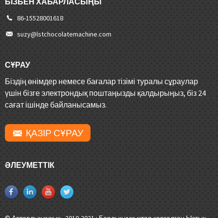
БІЗБЕН ХАБАРЛАСЫҢЫ
86-15528001618
suzy@lstchocolatemachine.com
СҰРАУ
Біздің өнімдер немесе бағалар тізімі туралы сұраулар
үшін бізге электрондық поштаңызды қалдырыңыз, біз 24
сағат ішінде байланысамыз.
ҚАЗІР СҰРАУ
ӘЛЕУМЕТТІК
© Авторлық құқық - 2010-2021 : Барлық құқықтар қорғалған.
Ыстық