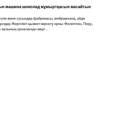
тын машина шоколад жұмыртқасын жасайтын
үлік және сусындар фабрикасы, мейрамхана, үйде
 қолдау Жергілікті қызмет көрсету орны: Филиппин, Перу,
залының орналасқан жері: ...