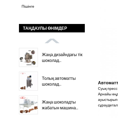
Пішінге
ТАҢДАУЛЫ ӨНІМДЕР
Жаңа дизайндағы тік
шоколад...
Толық автоматты
Автоматт
шоколад...
Суық пресс
Арнайы өңд
ауыстырып-
Жаңа шоколадты
сұрау
детал
жабатын машина...