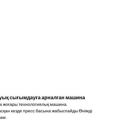
суық сығымдауға арналған машина
а жоғары технологиялық машина.
сқан кезде пресс басына жабыспайды.Өнімді
ам.