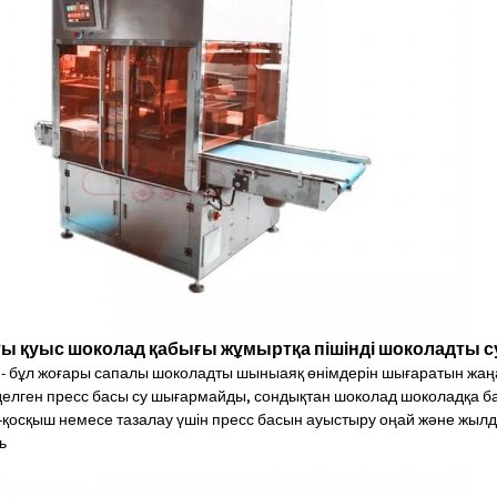
ы қуыс шоколад қабығы жұмыртқа пішінді шоколадты 
 - бұл жоғары сапалы шоколадты шыныаяқ өнімдерін шығаратын жаң
елген пресс басы су шығармайды, сондықтан шоколад шоколадқа ба
қосқыш немесе тазалау үшін пресс басын ауыстыру оңай және жылд
ь