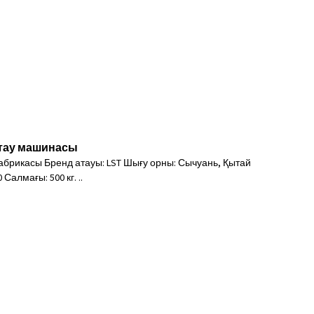
птау машинасы
брикасы Бренд атауы: LST Шығу орны: Сычуань, Қытай
 Салмағы: 500 кг. ..