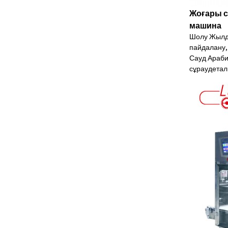
Жоғары с
машина
Шолу Жылда
пайдалану, 
Сауд Араби
сұрау
детал