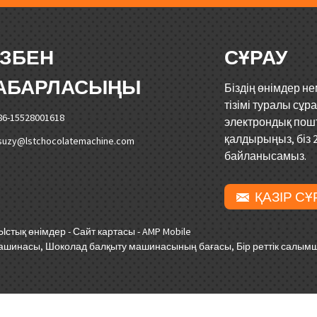
ІЗБЕН
СҰРАУ
АБАРЛАСЫҢЫ
Біздің өнімдер н
тізімі туралы сұр
86-15528001618
электрондық по
қалдырыңыз, біз 2
suzy@lstchocolatemachine.com
байланысамыз.
ҚАЗІР СҰ
Ыстық өнімдер
-
Сайт картасы
-
AMP Mobile
 машинасы
,
Шоколад балқыту машинасының бағасы
,
Бір реттік салы