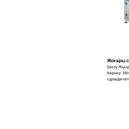
Жоғары с
Шолу Жылда
Кернеу: 380 
сұрау
детал