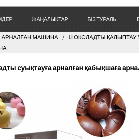
МДЕР
ЖАҢАЛЫҚТАР
БІЗ ТУРАЛЫ
 АРНАЛҒАН МАШИНА
ШОКОЛАДТЫ ҚАЛЫПТАУ
НА
дты суықтауға арналған қабықшаға арна