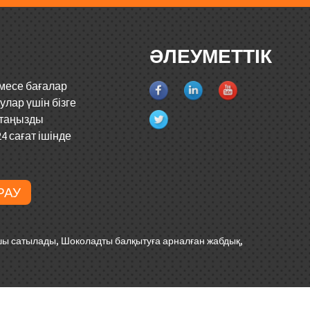
ӘЛЕУМЕТТІК
емесе бағалар
аулар үшін бізге
штаңызды
4 сағат ішінде
РАУ
мшы сатылады
,
Шоколадты балқытуға арналған жабдық
,