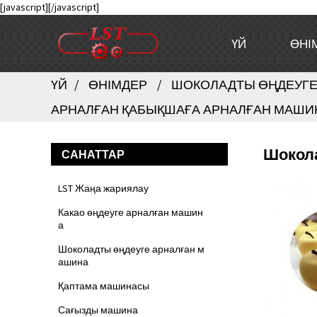
[javascript]
[/javascript]
ҮЙ
ӨНІ
ҮЙ
ӨНІМДЕР
ШОКОЛАДТЫ ӨҢДЕУГЕ
АРНАЛҒАН ҚАБЫҚШАҒА АРНАЛҒАН МАШИ
Шокола
САНАТТАР
LST Жаңа жариялау
Какао өңдеуге арналған машин
а
Шоколадты өңдеуге арналған м
ашина
Қаптама машинасы
Сағызды машина