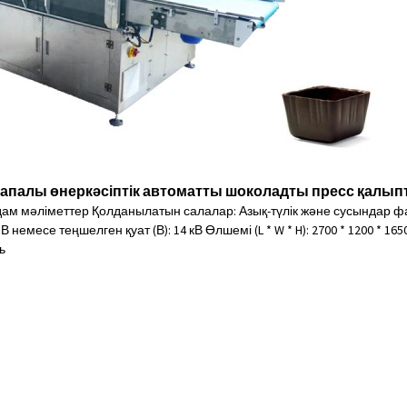
апалы өнеркәсіптік автоматты шоколадты пресс қалы
м мәліметтер Қолданылатын салалар: Азық-түлік және сусындар фа
В немесе теңшелген қуат (В): 14 кВ Өлшемі (L * W * H): 2700 * 1200 * 1650
ь