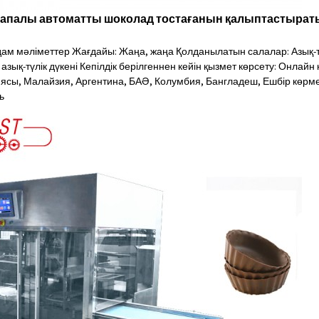
апалы автоматты шоколад тостағанын қалыптастыра
м мәліметтер Жағдайы: Жаңа, жаңа Қолданылатын салалар: Азық-т
азық-түлік дүкені Кепілдік берілгеннен кейін қызмет көрсету: Онлайн
ясы, Малайзия, Аргентина, БАӘ, Колумбия, Бангладеш, Ешбір көрме 
ь