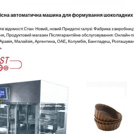
існа автоматична машина для формування шоколадних
кі відомості Стан: Новий, новий Придатні галузі: Фабрика з виробни
ня, Продуктовий магазин Післягарантійне обслуговування: Онлайн-пі
Аравія, Малайзія, Аргентина, ОАЕ, Колумбія, Бангладеш, Розташування
ь