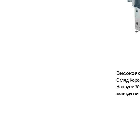
Високояк
Огляд Корот
Напруга: 380
запит
детал