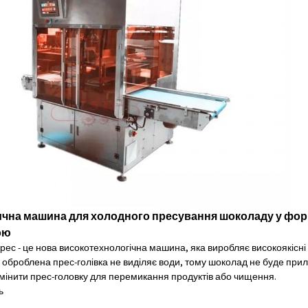
чна машина для холодного пресування шоколаду у фор
ою
ес - це нова високотехнологічна машина, яка виробляє високоякісні
оброблена прес-голівка не виділяє води, тому шоколад не буде прилип
змінити прес-головку для перемикання продуктів або чищення.
ь