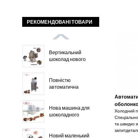
РЕКОМЕНДОВАНІ ТОВАРИ
Вертикальний
шоколад нового
дизайну...
Повністю
автоматична
шоколадна...
Автомати
оболонк
Нова машина для
Холодний пр
шоколадного
Спеціально 
покриття...
та швидко 
запит
детал
Новий маленький