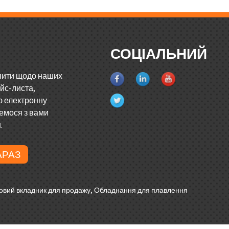
СОЦІАЛЬНИЙ
пити щодо наших
айс-листа,
ю електронну
жемося з вами
.
АРАЗ
вий вкладник для продажу
,
Обладнання для плавлення