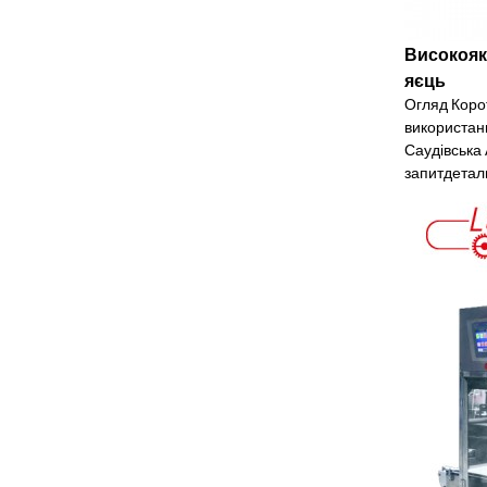
Високояк
яєць
Огляд Корот
використан
Саудівська 
запит
детал