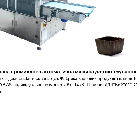
існа промислова автоматична машина для формування
кі відомості Застосовні галузі: Фабрика харчових продуктів і напоїв
 В Або індивідуальна потужність (Вт): 14 кВт Розміри (Д*Ш*В): 2700*1200*
ь