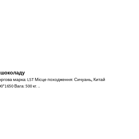
 шоколаду
 Торгова марка: LST Місце походження: Сичуань, Китай
1650 Вага: 500 кг. ..