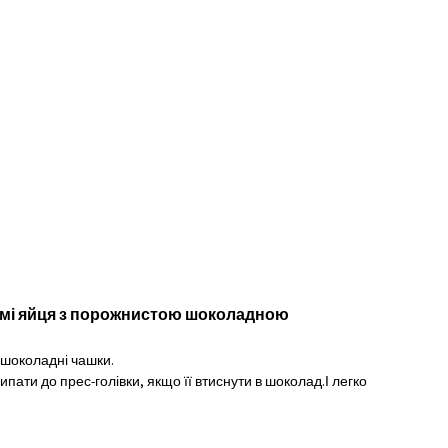
мі яйця з порожнистою шоколадною
 шоколадні чашки.
ати до прес-голівки, якщо її втиснути в шоколад.І легко