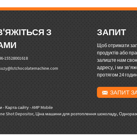
В'ЯЖІТЬСЯ З
ЗАПИТ
АМИ
Щоб отримати за
продуктів або пр
86-15528001618
залиште нам сво
адресу, і ми зв’я
suzy@lstchocolatemachine.com
протягом 24 годин
ЗАПИТ З
ти
-
Карта сайту
-
AMP Mobile
e Shot Depositor
,
Ціна машини для розтоплення шоколаду
,
Одноразо