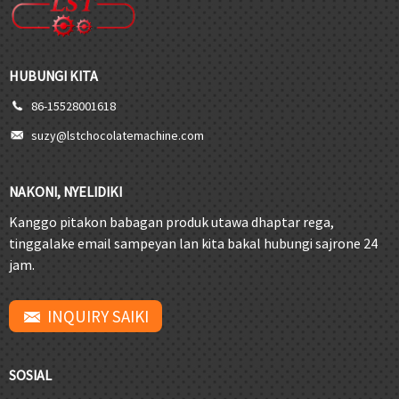
HUBUNGI KITA
86-15528001618
suzy@lstchocolatemachine.com
NAKONI, NYELIDIKI
Kanggo pitakon babagan produk utawa dhaptar rega,
tinggalake email sampeyan lan kita bakal hubungi sajrone 24
jam.
INQUIRY SAIKI
SOSIAL