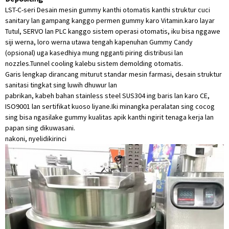
LST-C-seri Desain mesin gummy kanthi otomatis kanthi struktur cuci
sanitary lan gampang kanggo permen gummy karo Vitamin.karo layar
Tutul, SERVO lan PLC kanggo sistem operasi otomatis, iku bisa nggawe
siji werna, loro werna utawa tengah kapenuhan Gummy Candy
(opsional) uga kasedhiya mung ngganti piring distribusi lan
nozzles.Tunnel cooling kalebu sistem demolding otomatis.
Garis lengkap dirancang miturut standar mesin farmasi, desain struktur
sanitasi tingkat sing luwih dhuwur lan
pabrikan, kabeh bahan stainless steel SUS304 ing baris lan karo CE,
ISO9001 lan sertifikat kuoso liyane.Iki minangka peralatan sing cocog
sing bisa ngasilake gummy kualitas apik kanthi ngirit tenaga kerja lan
papan sing dikuwasani.
nakoni, nyelidiki
rinci