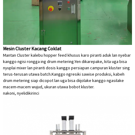
Mesin Cluster Kacang Coklat
Mantan Cluster kalebu hopper feed khusus karo piranti aduk lan nyebar
kanggo ngisi rongga ing drum metering.Yen dikarepake, kita uga bisa
nyuplai mixer lan piranti dosis kanggo persiapan campuran kluster sing
terus-terusan utawa batch.Kanggo ngresiki sawise produksi, kabeh
drum metering siap dicopot lan uga bisa diijolake kanggo ngasilake
macem-macem wujud, ukuran utawa bobot kluster.
nakoni, nyelidiki
rinci