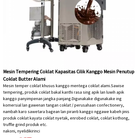
Mesin Tempering Coklat Kapasitas Cilik Kanggo Mesin Penutup
Coklat Butter Alami
Mesin temper coklat khusus kanggo mentega coklat alami.Sawise
tempering, produk coklat bakal kanthi rasa sing apik lan luwih apik
kanggo panyimpenan jangka panjang.Digunakake digunakake ing
komersial lan gawenan tangan coklat / perusahaan confectionery,
nambah karo sawetara bagean lan piranti kanggo nggawe kabeh jinis
produk coklat kayata coklat nyetak, enrobed coklat, coklat kothong,
truffle grind produk etc.
nakoni, nyelidiki
rinci