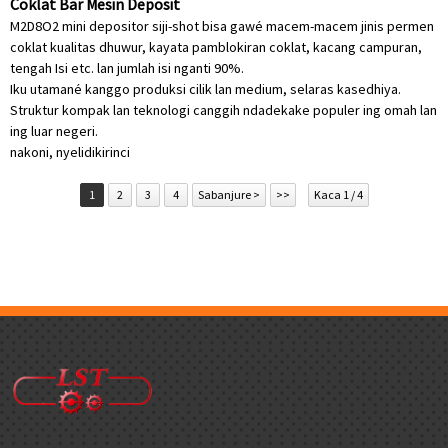
Coklat Bar Mesin Deposit
M2D8O2 mini depositor siji-shot bisa gawé macem-macem jinis permen
coklat kualitas dhuwur, kayata pamblokiran coklat, kacang campuran,
tengah Isi etc. lan jumlah isi nganti 90%.
Iku utamané kanggo produksi cilik lan medium, selaras kasedhiya.
Struktur kompak lan teknologi canggih ndadekake populer ing omah lan
ing luar negeri.
nakoni, nyelidiki
rinci
1
2
3
4
Sabanjure >
>>
Kaca 1 / 4