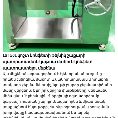
LST 50L կոշտ կոնֆետի թեյնիկ շաքարի
պատրաստման կաթսա մածուն կոնֆետ
պատրաստելու մեքենա
Այս մեքենան օգտագործում է էլեկտրականությունը
որպես էներգիա, մաքուր և սանիտարական:Արտաքին
տակառի ջերմամեկուսիչ նյութի բարձր ջերմաստիճանի
մասը վերցնում է բոլոր վերջին փաթեթները, մեծապես
մեծացնում է ջերմային էներգիայի օգտագործումը.
կաթսայի հատակը արդյունավետորեն և միատեսակ
տաքացնում է նյութերը, բարձր հզորության ջեռուցման
խողովակը համապատասխանում է տարբեր
տեխնիկական պահանջներին:Լայնորեն օգտագործվում է