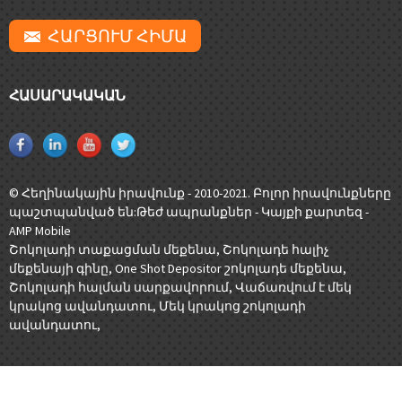
ՀԱՐՑՈՒՄ ՀԻՄԱ
ՀԱՍԱՐԱԿԱԿԱՆ
© Հեղինակային իրավունք - 2010-2021. Բոլոր իրավունքները
պաշտպանված են:
Թեժ ապրանքներ
-
Կայքի քարտեզ
-
AMP Mobile
Շոկոլադի տաքացման մեքենա
,
Շոկոլադե հալիչ
մեքենայի գինը
,
One Shot Depositor շոկոլադե մեքենա
,
Շոկոլադի հալման սարքավորում
,
Վաճառվում է մեկ
կրակոց ավանդատու
,
Մեկ կրակոց շոկոլադի
ավանդատու
,