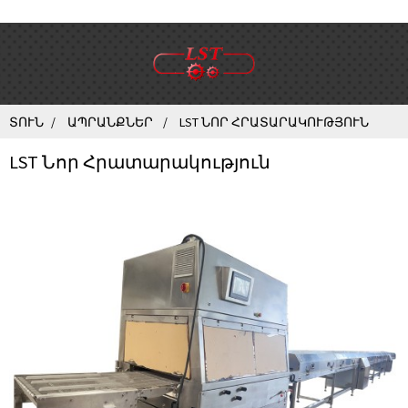
ՏՈՒՆ
ԱՊՐԱՆՔՆԵՐ
LST ՆՈՐ ՀՐԱՏԱՐԱԿՈՒԹՅՈՒՆ
LST Նոր Հրատարակություն