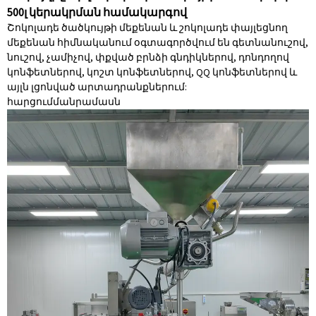
500լ կերակրման համակարգով
Շոկոլադե ծածկույթի մեքենան և շոկոլադե փայլեցնող
մեքենան հիմնականում օգտագործվում են գետնանուշով,
նուշով, չամիչով, փքված բրնձի գնդիկներով, դոնդողով
կոնֆետներով, կոշտ կոնֆետներով, QQ կոնֆետներով և
այլն լցոնված արտադրանքներում:
հարցում
մանրամասն