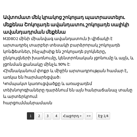
Ավտոմատ մեկ կրակոց շոկոլադ պատրաստելու
մեքենա Շոկոլադե ավանդատու շոկոլադե սալիկի
ավանդադրման մեքենա
M2D8O2 մինի միանվագ ավանդատուն ի վիճակի է
արտադրել տարբեր տեսակի բարձրորակ շոկոլադե
կոնֆետներ, ինչպիսիք են շոկոլադե բլոկները,
ընկույզների խառնումը, կենտրոնական լցոնումը և այլն, և
լցոնման քանակը մինչև 90% է:
Հիմնականում փոքր և միջին արտադրության համար է,
առկա են հարմարեցված։
Կոմպակտ կառուցվածքը և առաջադեմ
տեխնոլոգիաները դարձնում են այն հանրաճանաչ տանը
և արտերկրում:
հարցում
մանրամասն
1
2
3
4
Հաջորդ >
>>
Էջ 1/4