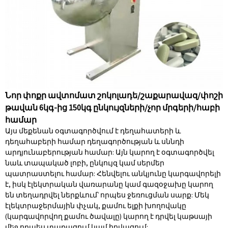
Նոր փոքր ավտոմատ շոկոլադե/շաքարավազ/փոշի
թավան 6կգ-ից 150կգ ընկույզների/չոր մրգերի/հաբի
համար
Այս մեքենան օգտագործվում է դեղահատերի և
դեղահաբերի համար դեղագործության և սննդի
արդյունաբերության համար: Այն կարող է օգտագործվել
նաև տապակած լոբի, ընկույզ կամ սերմեր
պատրաստելու համար: Հենվելու անկյունը կարգավորելի
է, իսկ էլեկտրական վառարանը կամ գազօջախը կարող
են տեղադրվել ներքևում՝ որպես ջեռուցման սարք: Մեկ
էլեկտրաջերմային փչակ, քամու ելքի խողովակը
(կարգավորվող քամու ծավալը) կարող է դրվել կաթսայի
մեջ որպես տաքացում կամ հովացում: