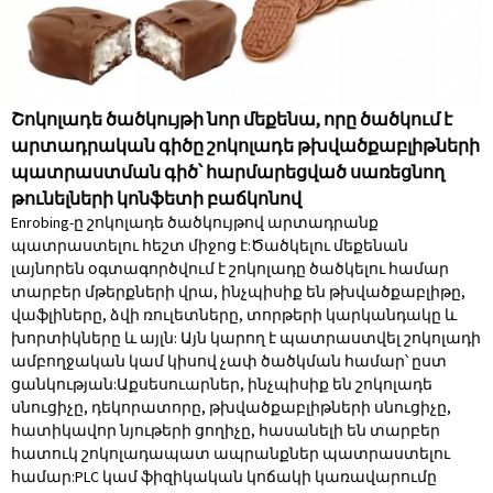
Շոկոլադե ծածկույթի նոր մեքենա, որը ծածկում է
արտադրական գիծը շոկոլադե թխվածքաբլիթների
պատրաստման գիծ՝ հարմարեցված սառեցնող
թունելների կոնֆետի բաճկոնով
Enrobing-ը շոկոլադե ծածկույթով արտադրանք
պատրաստելու հեշտ միջոց է:Ծածկելու մեքենան
լայնորեն օգտագործվում է շոկոլադը ծածկելու համար
տարբեր մթերքների վրա, ինչպիսիք են թխվածքաբլիթը,
վաֆլիները, ձվի ռուլետները, տորթերի կարկանդակը և
խորտիկները և այլն: Այն կարող է պատրաստվել շոկոլադի
ամբողջական կամ կիսով չափ ծածկման համար՝ ըստ
ցանկության:Աքսեսուարներ, ինչպիսիք են շոկոլադե
սնուցիչը, դեկորատորը, թխվածքաբլիթների սնուցիչը,
հատիկավոր նյութերի ցողիչը, հասանելի են տարբեր
հատուկ շոկոլադապատ ապրանքներ պատրաստելու
համար:PLC կամ ֆիզիկական կոճակի կառավարումը