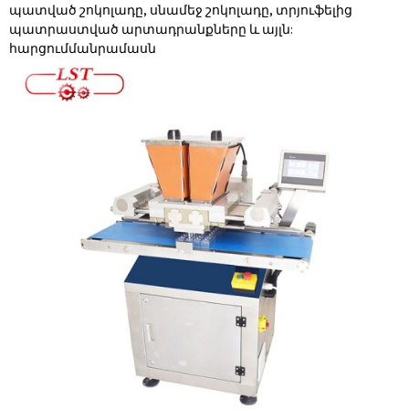
պատված շոկոլադը, սնամեջ շոկոլադը, տրյուֆելից
պատրաստված արտադրանքները և այլն:
հարցում
մանրամասն