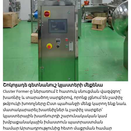
Շոկոլադե գետնանուշ կլաստերի մեքենա
Cluster Former-ը ներառում է հատուկ սնուցման վազվզող՝
խառնիչ և տարածող սարքերով, որոնք լցնում են չափիչ
թմբուկի խոռոչները:Ըստ պահանջի մենք կարող ենք նաև
մատակարարել խառնիչներ և չափիչ սարքեր՝
կլաստերային խառնուրդի շարունակական կամ
խմբաքանակային իմաստուն պատրաստման
համար:Արտադրությունից հետո մաքրման համար