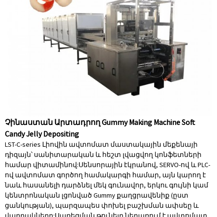
Չինաստան Արտադրող Gummy Making Machine Soft
Candy Jelly Depositing
LST-C-series Լիովին ավտոմատ մաստակային մեքենայի
դիզայն՝ սանիտարական և հեշտ լվացվող կոնֆետների
համար վիտամինով:Սենսորային էկրանով, SERVO-ով և PLC-
ով ավտոմատ գործող համակարգի համար, այն կարող է
նաև հասանելի դարձնել մեկ գունավոր, երկու գույնի կամ
կենտրոնական լցոնված Gummy քաղցրավենիք (ըստ
ցանկության), պարզապես փոխել բաշխման ափսեը և
վարդակները:Սառեցման թունելը ներառում է ավտոմատ