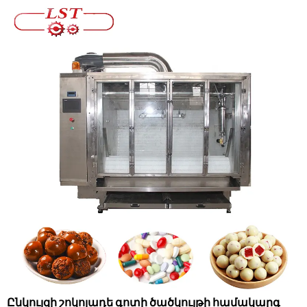
Ընկույզի շոկոլադե գոտի ծածկույթի համակարգ