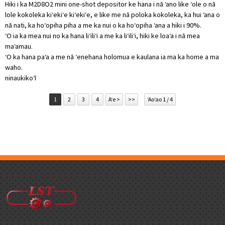
Hiki i ka M2D8O2 mini one-shot depositor ke hana i nā ʻano like ʻole o nā
lole kokoleka kiʻekiʻe kiʻekiʻe, e like me nā poloka kokoleka, ka hui ʻana o
nā nati, ka hoʻopiha piha a me ka nui o ka hoʻopiha ʻana a hiki i 90%.
ʻO ia ka mea nui no ka hana liʻiliʻi a me ka liʻiliʻi, hiki ke loaʻa i nā mea
maʻamau.
ʻO ka hana paʻa a me nā ʻenehana holomua e kaulana ia ma ka home a ma
waho.
ninau
kikoʻī
1
2
3
4
Aʻe >
>>
ʻAoʻao 1 / 4