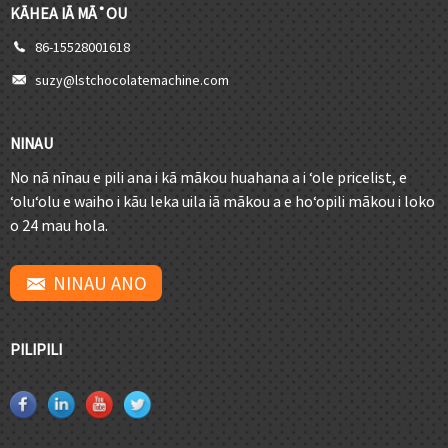
KĀHEA IĀ MĀ˚OU
86-15528001618
suzy@lstchocolatemachine.com
NINAU
No nā nīnau e pili ana i kā mākou huahana a i ʻole pricelist, e
ʻoluʻolu e waiho i kāu leka uila iā mākou a e hoʻopili mākou i loko
o 24 mau hola.
NINAU ANO
PILIPILI