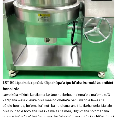
LST 50L ipu kukui paʻakikī ipu kōpaʻa ipu kīʻaha kumulāʻau mīkini
hana lole
Lawe kēia mīkini i ka uila ma ke ʻano he ikehu, maʻemaʻe a maʻemaʻe.ʻO
ka ʻāpana wela kiʻekiʻe o ka mea hoʻoheheʻe pahu waho e lawe i nā
pūʻolo hou loa, hoʻomaikaʻi nui i ka hoʻohana ʻana i ka ikehu wela. Ma lalo
o ka ipuhao e hoʻolaha like i ka wela i nā mea, High-mana hoʻomehana
paipu e hoʻokō i nā koi ʻenehana like ʻole.Hoʻohana nui ʻia i ka hōʻoia ʻana i