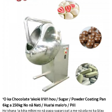
ʻO ka Chocolate ʻakoki liʻiliʻi hou / Sugar / Powder Coating Pan
6kg a 150kg No nā Nati / Huaʻai maloʻo / Pill
Hoʻohana ʻia kēia mīkini no nā papa sugarcoat a me nā pila no ka lāʻau