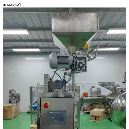
ninau
kikoʻī