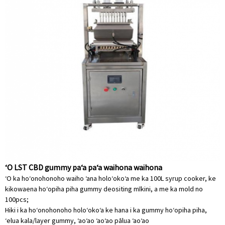
ʻO LST CBD gummy paʻa paʻa waihona waihona
ʻO ka hoʻonohonoho waiho ʻana holoʻokoʻa me ka 100L syrup cooker, ke
kikowaena hoʻopiha piha gummy deositing mīkini, a me ka mold no
100pcs;
Hiki i ka hoʻonohonoho holoʻokoʻa ke hana i ka gummy hoʻopiha piha,
ʻelua kala/layer gummy, ʻaoʻao ʻaoʻao pālua ʻaoʻao