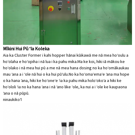
Mīkini Hui Pū ʻIa Koleka
Aia ka Cluster Former i kahi hopper hānai kūikawā me nā mea hoʻoulu a
hoʻolaha e hoʻopiha i nā lua i ka pahu mika.Ma ke koi, hiki iā mākou ke
hoʻolako i nā mea hui pū a me nā mea hana dosing no ka hoʻomākaukau
mau ʻana a i ʻole nā ​​​​hui o ka hui pūʻulu.No ka hoʻomaʻemaʻe ʻana ma hope
o ka hana ʻana, hiki ke hoʻoneʻe ʻia ka pahu mika holoʻokoʻa a hiki ke
hoʻololi ʻia no ka hana ʻana i nā ʻano like ʻole, ka nui a i ʻole ke kaupaona
ʻana o nā pūpū.
ninau
kikoʻī