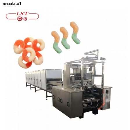
ninau
kikoʻī