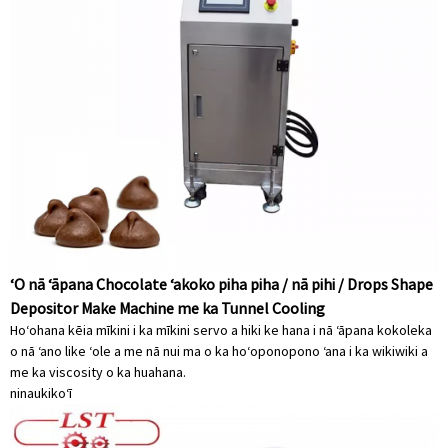
ʻO nā ʻāpana Chocolate ʻakoko piha piha / nā pihi / Drops Shape
Depositor Make Machine me ka Tunnel Cooling
Hoʻohana kēia mīkini i ka mīkini servo a hiki ke hana i nā ʻāpana kokoleka
o nā ʻano like ʻole a me nā nui ma o ka hoʻoponopono ʻana i ka wikiwiki a
me ka viscosity o ka huahana.
ninau
kikoʻī