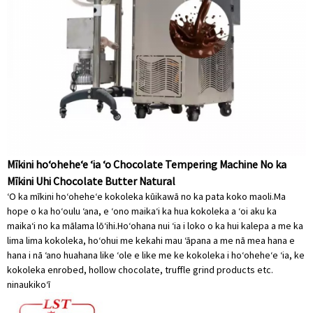
Mīkini hoʻoheheʻe ʻia ʻo Chocolate Tempering Machine No ka
Mīkini Uhi Chocolate Butter Natural
ʻO ka mīkini hoʻoheheʻe kokoleka kūikawā no ka pata koko maoli.Ma
hope o ka hoʻoulu ʻana, e ʻono maikaʻi ka hua kokoleka a ʻoi aku ka
maikaʻi no ka mālama lōʻihi.Hoʻohana nui ʻia i loko o ka hui kalepa a me ka
lima lima kokoleka, hoʻohui me kekahi mau ʻāpana a me nā mea hana e
hana i nā ʻano huahana like ʻole e like me ke kokoleka i hoʻoheheʻe ʻia, ke
kokoleka enrobed, hollow chocolate, truffle grind products etc.
ninau
kikoʻī