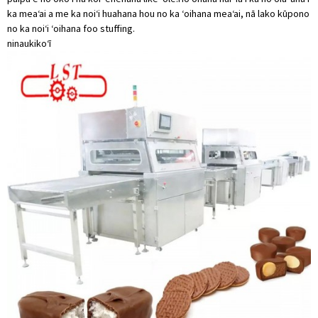
ka meaʻai a me ka noiʻi huahana hou no ka ʻoihana meaʻai, nā lako kūpono
no ka noiʻi ʻoihana foo stuffing.
ninau
kikoʻī