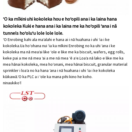
ʻO ka mīkini uhi kokoleka hou e hoʻopili ana i ka laina hana
kokoleka Kuki e hana ana i ka laina me ka hoʻopili ʻana i nā
tunnels hoʻoluʻu lole lole lole.
ʻO Enrobing kahi ala maʻalahi e hana ai i nā huahana i uhi ʻia i ke
kokoleka.Ua hoʻohana nui ʻia ka mīkini Enrobing no ka uhi ʻana i ke
kokoleka ma nā meaʻai like ʻole e like me ka biscuit, wafers, egg rolls,
keke pai a me nā mea ʻai a me nā mea ʻē aʻe.Loaʻa nā lako e like me ka
mea hānai kokoleka, mea hoʻonani, mea hānai biscuit, granular material
sprinkler i loaʻa no ka hana ʻana i nā huahana i uhi ʻia i ke kokoleka
kūikawā.ʻO ka PLC a i ʻole ka mana pihi kino he koho.
ninau
kikoʻī