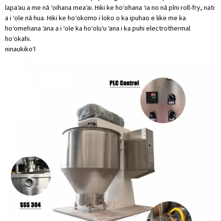
lapaʻau a me nā ʻoihana meaʻai. Hiki ke hoʻohana ʻia no nā pīni roll-fry, nati
a i ʻole nā ​​hua. Hiki ke hoʻokomo i loko o ka ipuhao e like me ka
hoʻomehana ʻana a i ʻole ka hoʻoluʻu ʻana i ka puhi electrothermal
hoʻokahi.
ninau
kikoʻī