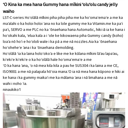
ʻO Kina ka mea hana Gummy hana mīkini ʻoluʻolu candy jelly
waiho
LST-C-series Hoʻolālā mīkini piha piha piha me ka hoʻomaʻemaʻe a me ka
maʻalahi o ka holoi holoi ʻana no ka lole gummy me ka Vitamin.me ka paʻi
paʻi, SERVO a me PLC no ka ʻōnaehana hana Automatic, hiki iā ia ke hana i
hoʻokahi kala, ʻelua kala a i ʻole ke kikowaena piha Gummy candy (koho)
loaʻa nō hoʻi e hoʻololi wale i ka pā a me nā nozzles.Aia ka ʻōnaehana
hoʻoheheʻe ʻana i ka ʻōnaehana demolding.
Hoʻolālā ʻia ka laina holoʻokoʻa e like me ke kūlana mīkini lāʻau lapaʻau,
kiʻekiʻe kiʻekiʻe o ka hoʻolālā hale hoʻomaʻemaʻe a me
ʻO ka hana ʻana, ʻo nā mea kila kila a pau he SUS304 i ka laina a me CE,
ISO9001 a me nā palapala hōʻoia mana.ʻO ia nā mea hana kūpono e hiki ai
ke hana i ka gummy maikaʻi me ka mālama ʻana i nā limahana a me nā
wahi i noho ʻia.
ninau
kikoʻī