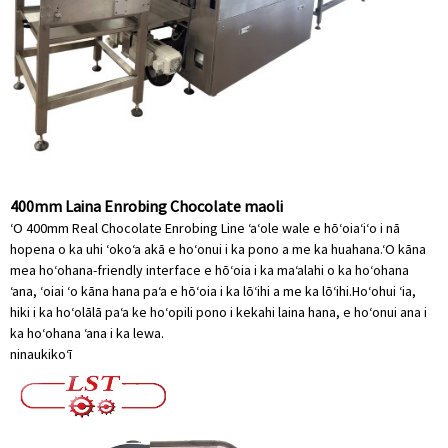
400mm Laina Enrobing Chocolate maoli
ʻO 400mm Real Chocolate Enrobing Line ʻaʻole wale e hōʻoiaʻiʻo i nā
hopena o ka uhi ʻokoʻa akā e hoʻonui i ka pono a me ka huahana.ʻO kāna
mea hoʻohana-friendly interface e hōʻoia i ka maʻalahi o ka hoʻohana
ʻana, ʻoiai ʻo kāna hana paʻa e hōʻoia i ka lōʻihi a me ka lōʻihi.Hoʻohui ʻia,
hiki i ka hoʻolālā paʻa ke hoʻopili pono i kekahi laina hana, e hoʻonui ana i
ka hoʻohana ʻana i ka lewa.
ninau
kikoʻī