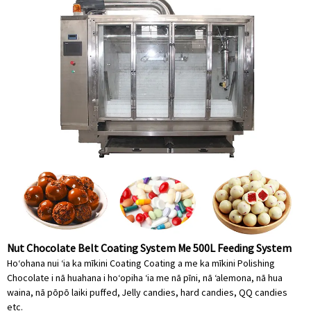
Nut Chocolate Belt Coating System Me 500L Feeding System
Hoʻohana nui ʻia ka mīkini Coating Coating a me ka mīkini Polishing
Chocolate i nā huahana i hoʻopiha ʻia me nā pīni, nā ʻalemona, nā hua
waina, nā pōpō laiki puffed, Jelly candies, hard candies, QQ candies
etc.