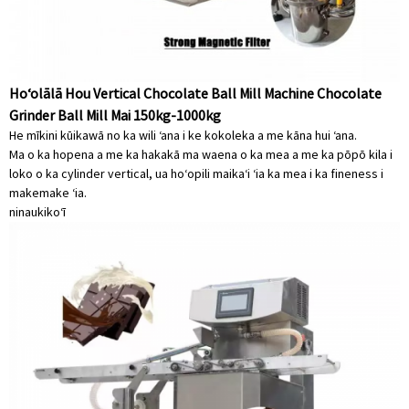
Hoʻolālā Hou Vertical Chocolate Ball Mill Machine Chocolate
Grinder Ball Mill Mai 150kg-1000kg
He mīkini kūikawā no ka wili ʻana i ke kokoleka a me kāna hui ʻana.
Ma o ka hopena a me ka hakakā ma waena o ka mea a me ka pōpō kila i
loko o ka cylinder vertical, ua hoʻopili maikaʻi ʻia ka mea i ka fineness i
makemake ʻia.
ninau
kikoʻī