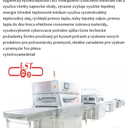
hygienický.Vysokoteplotná časť vonkajšieho izolačného materiálu valca
využíva všetky najnovšie obaly, výrazne zvyšuje využitie tepelnej
energie Stredné teplonosné médium využíva vysokokvalitný
teplovodivý olej, rýchlejší prenos tepla, nízky tepelný odpor, prenos
tepla do dno hrnca efektívne rovnomerne zohrieva materiály,
vysokovýkonné vykurovacie potrubie spĺňa rôzne technické
požiadavky.Široko používaný pri kysnutí potravín a výskume nových
produktov pre potravinársky priemysel, ideálne zariadenie pre výskum
v priemysle foo plniva.
vyšetrovanie
detail