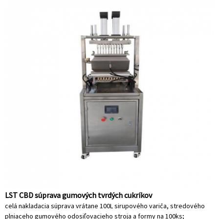
LST CBD súprava gumových tvrdých cukríkov
celá nakladacia súprava vrátane 100L sirupového variča, stredového
plniaceho gumového odosiľovacieho stroja a formy na 100ks;