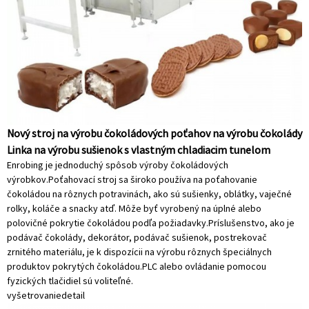
Nový stroj na výrobu čokoládových poťahov na výrobu čokolády
Linka na výrobu sušienok s vlastným chladiacim tunelom
Enrobing je jednoduchý spôsob výroby čokoládových
výrobkov.Poťahovací stroj sa široko používa na poťahovanie
čokoládou na rôznych potravinách, ako sú sušienky, oblátky, vaječné
rolky, koláče a snacky atď. Môže byť vyrobený na úplné alebo
polovičné pokrytie čokoládou podľa požiadavky.Príslušenstvo, ako je
podávač čokolády, dekorátor, podávač sušienok, postrekovač
zrnitého materiálu, je k dispozícii na výrobu rôznych špeciálnych
produktov pokrytých čokoládou.PLC alebo ovládanie pomocou
fyzických tlačidiel sú voliteľné.
vyšetrovanie
detail