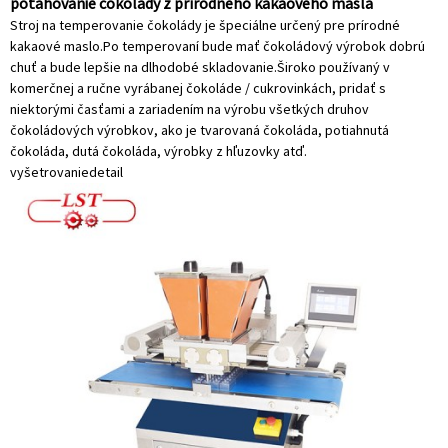
poťahovanie čokolády z prírodného kakaového masla
Stroj na temperovanie čokolády je špeciálne určený pre prírodné
kakaové maslo.Po temperovaní bude mať čokoládový výrobok dobrú
chuť a bude lepšie na dlhodobé skladovanie.Široko používaný v
komerčnej a ručne vyrábanej čokoláde / cukrovinkách, pridať s
niektorými časťami a zariadením na výrobu všetkých druhov
čokoládových výrobkov, ako je tvarovaná čokoláda, potiahnutá
čokoláda, dutá čokoláda, výrobky z hľuzovky atď.
vyšetrovanie
detail