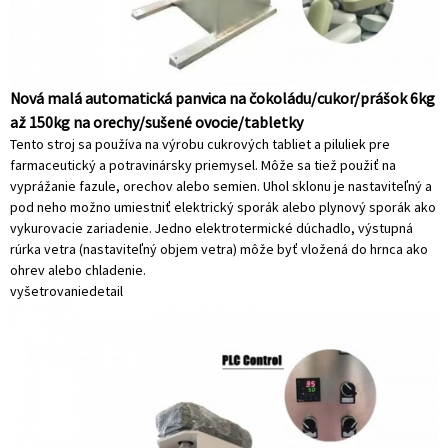
Nová malá automatická panvica na čokoládu/cukor/prášok 6kg
až 150kg na orechy/sušené ovocie/tabletky
Tento stroj sa používa na výrobu cukrových tabliet a piluliek pre
farmaceutický a potravinársky priemysel. Môže sa tiež použiť na
vyprážanie fazule, orechov alebo semien. Uhol sklonu je nastaviteľný a
pod neho možno umiestniť elektrický sporák alebo plynový sporák ako
vykurovacie zariadenie. Jedno elektrotermické dúchadlo, výstupná
rúrka vetra (nastaviteľný objem vetra) môže byť vložená do hrnca ako
ohrev alebo chladenie.
vyšetrovanie
detail