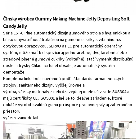
Čínsky výrobca Gummy Making Machine Jelly Depositing Soft
Candy Jelly
Séria LST-C Plne automatický dizajn gumového stroja s hygienickou a
ľahko umývateľnou štruktúrou na gumené cukríky s vitamínom.s
dotykovou obrazovkou, SERVO a PLC pre automatický operačný
systém, môže mať k dispozícii aj jednofarebné, dvojfarebné alebo
stredové plnené gumové cukríky (voliteľné), stačí vymeniť distribučnú
dosku a trysky.Chladiaci tunel obsahuje automatický systém
demontáže.
Kompletná linka bola navrhnutá podľa štandardu farmaceutických
strojov, sanitárneho dizajnu vyššej úrovne a
výroba, všetky materiály z nehrdzavejúcej ocele sú v rade SUS304 a
majú certifikáty CE, ISO9001 a iné.Je to ideálne zariadenie, ktoré
dokáže vyrobiť kvalitnú gumu pri úspore pracovnej sily aj zaberaného
priestoru.
vyšetrovanie
detail