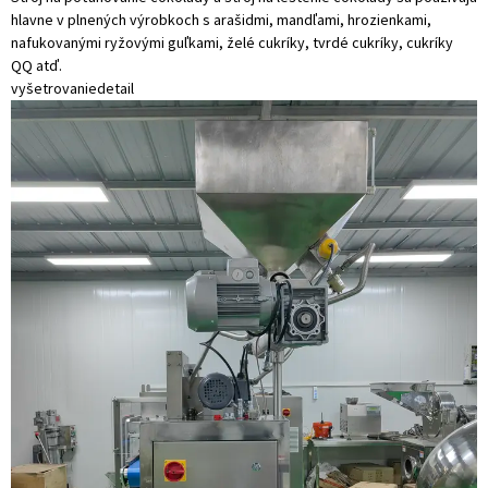
hlavne v plnených výrobkoch s arašidmi, mandľami, hrozienkami,
nafukovanými ryžovými guľkami, želé cukríky, tvrdé cukríky, cukríky
QQ atď.
vyšetrovanie
detail