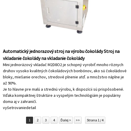
Automatický jednorazový stroj na výrobu čokolády Stroj na
vkladanie čokolády na vkladanie čokolády
Mini jednorázový vkladač M2D8O2 je schopný vyrobiť mnoho rôznych
druhov vysoko kvalitných čokoládových bonbónov, ako sú čokoládové
bloky, miešanie orechov, stredové plnenie atď. a množstvo náplne je
až 90%.
Je to hlavne pre malú a strednú výrobu, k dispozícii sú prispôsobené.
Vďaka kompaktnej štruktúre a vyspelým technológiám je populárny
doma aj v zahraničí.
vyšetrovanie
detail
1
2
3
4
Ďalej >
>>
Strana 1 / 4