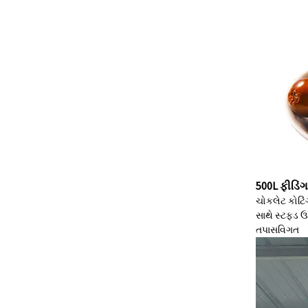
500L ફીડિંગ
ચોકલેટ કોટિં
સાથે સ્ટફ્ડ ઉ
તપાસ
વિગત