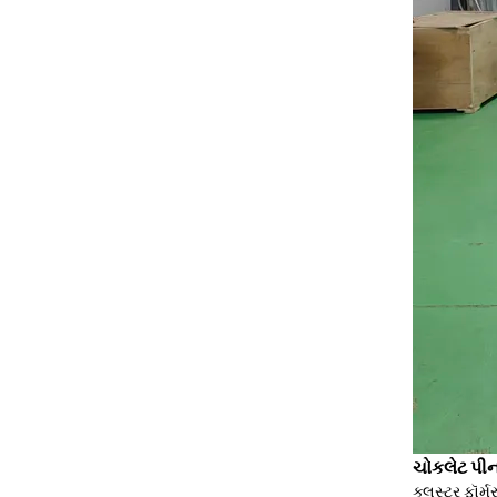
ચોકલેટ પીન
ક્લસ્ટર ફૉર્