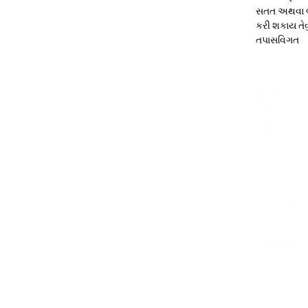
સતત અથવા બે
કરી શકાય તેવ
તપાસ
વિગત