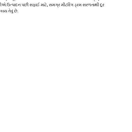
.ઉત્પાદન પછી સફાઈ માટે, સમગ્ર મીટરિંગ ડ્રમ સરળતાથી દૂર
 તેવું છે.