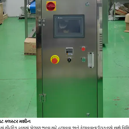
ટ ક્લસ્ટર મશીન
મરમાં મીટરિંગ ડ્રમમાં પોલાણ ભરવા માટે હલાવવા અને ફેલાવવાના ઉપકરણો સાથે વિ