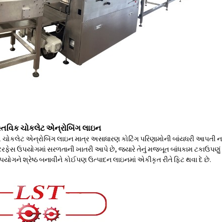
્તવિક ચોકલેટ એન્રોબિંગ લાઇન
ોકલેટ એન્રોબિંગ લાઇન માત્ર અસાધારણ કોટિંગ પરિણામોની બાંયધરી આપતી નથી પણ
ન્ટરફેસ ઉપયોગમાં સરળતાની ખાતરી આપે છે, જ્યારે તેનું મજબૂત બાંધકામ ટકાઉપણું અન
ગને શ્રેષ્ઠ બનાવીને કોઈપણ ઉત્પાદન લાઇનમાં એકીકૃત રીતે ફિટ થવા દે છે.