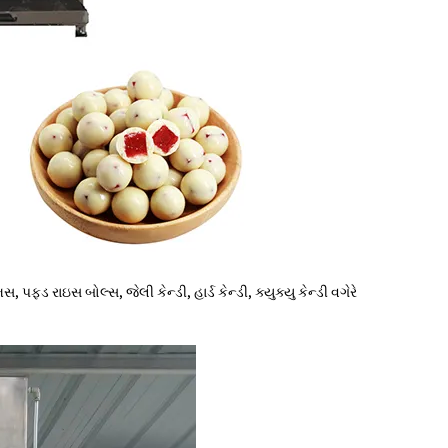
રાઇસ બોલ્સ, જેલી કેન્ડી, હાર્ડ કેન્ડી, ક્યુક્યુ કેન્ડી વગેરે