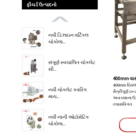
ફીચર્ડ ઉત્પાદનો
નવી ડિઝાઇન વર્ટિકલ
ચોકોલા...
સંપૂર્ણ સ્વચાલિત ચોકલેટ
સી...
400mm વાસ
400mm રિયલ ચ
નવી ચોકલેટ કવરિંગ
મૈત્રીપૂર્ણ ઇ
માચ...
અવકાશના ઉપયો
તપાસ
વિગત
નવી નાની ઓટોમેટિક
ચોકોલા...