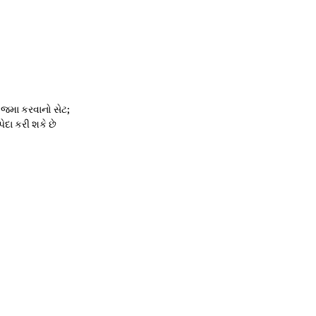
ણ જમા કરવાનો સેટ;
દા કરી શકે છે