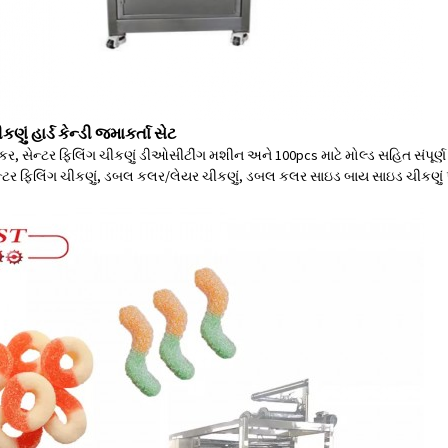
ું હાર્ડ કેન્ડી જમાકર્તા સેટ
કર, સેન્ટર ફિલિંગ ચીકણું ડીઓસીટીંગ મશીન અને 100pcs માટે મોલ્ડ સહિત સંપૂર્
્ટર ફિલિંગ ચીકણું, ડબલ કલર/લેયર ચીકણું, ડબલ કલર સાઇડ બાય સાઇડ ચીકણું પે