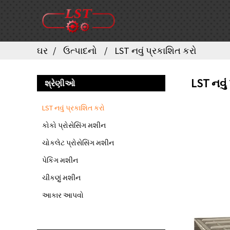
ઘર
ઉત્પાદનો
LST નવું પ્રકાશિત કરો
LST નવું
શ્રેણીઓ
LST નવું પ્રકાશિત કરો
કોકો પ્રોસેસિંગ મશીન
ચોકલેટ પ્રોસેસિંગ મશીન
પેકિંગ મશીન
ચીકણું મશીન
આકાર આપવો