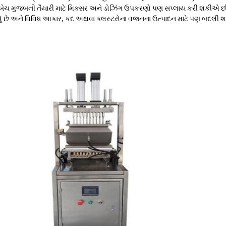
ચ મુજબની તૈયારી માટે મિક્સર અને ડોઝિંગ ઉપકરણો પણ સપ્લાય કરી શકીએ છીએ
ું છે અને વિવિધ આકાર, કદ અથવા ક્લસ્ટરોના વજનના ઉત્પાદન માટે પણ બદલી શકાય