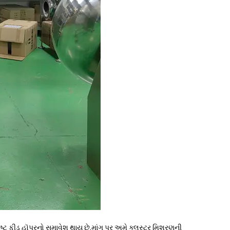
શિષ્ટ ફીડ હૉપરનો સમાવેશ થાય છે.માંગ પર અમે ક્લસ્ટર મિશ્રણની