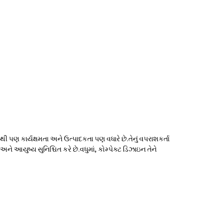
 કાર્યક્ષમતા અને ઉત્પાદકતા પણ વધારે છે.તેનું વપરાશકર્તા
ે આયુષ્ય સુનિશ્ચિત કરે છે.વધુમાં, કોમ્પેક્ટ ડિઝાઇન તેને