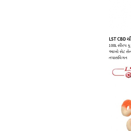
LST CBD ચીકણ
100L સીરપ કૂ
આખો સેટ સેન
તપાસ
વિગત