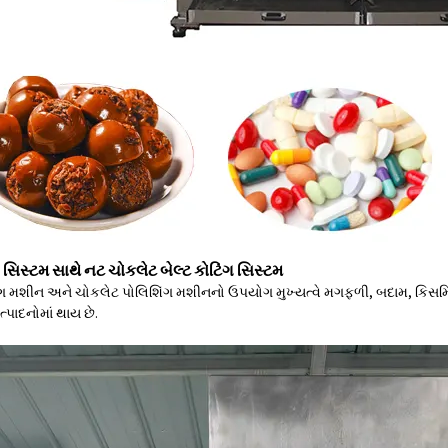
 સિસ્ટમ સાથે નટ ચોકલેટ બેલ્ટ કોટિંગ સિસ્ટમ
ગ મશીન અને ચોકલેટ પોલિશિંગ મશીનનો ઉપયોગ મુખ્યત્વે મગફળી, બદામ, કિસમિસ, પફ્ડ 
ત્પાદનોમાં થાય છે.