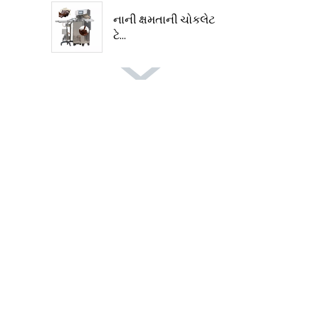
નાની ક્ષમતાની ચોકલેટ
ટે...