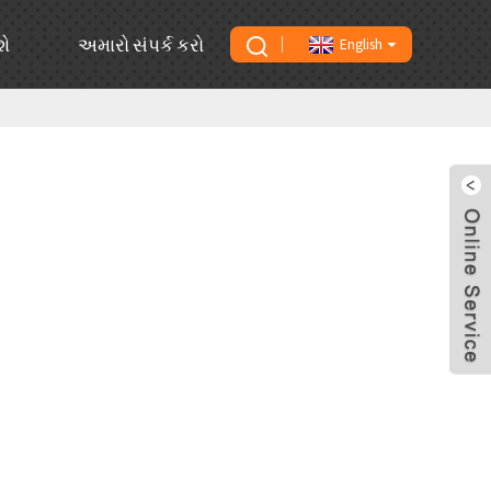
શે
અમારો સંપર્ક કરો
English