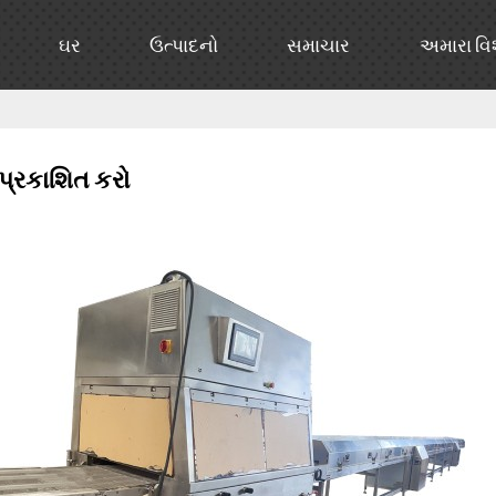
ઘર
ઉત્પાદનો
સમાચાર
અમારા વિ
 પ્રકાશિત કરો