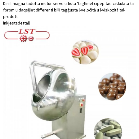
Din il-magna tadotta mutur servo u tista 'tagħmel ċipep taċ-ċikkulata ta'
forom u daqsijiet differenti billi taġġusta l-veloċità u l-viskożità tal-
prodott.
inkjesta
dettall