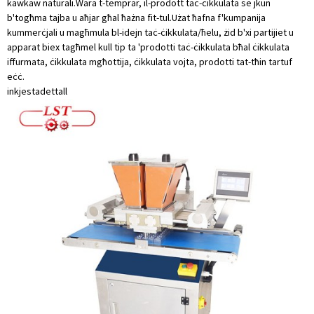
kawkaw naturali.Wara t-temprar, il-prodott taċ-ċikkulata se jkun
b'togħma tajba u aħjar għal ħażna fit-tul.Użat ħafna f'kumpanija
kummerċjali u magħmula bl-idejn taċ-ċikkulata/ħelu, żid b'xi partijiet u
apparat biex tagħmel kull tip ta 'prodotti taċ-ċikkulata bħal ċikkulata
iffurmata, ċikkulata mgħottija, ċikkulata vojta, prodotti tat-tħin tartuf
eċċ.
inkjesta
dettall