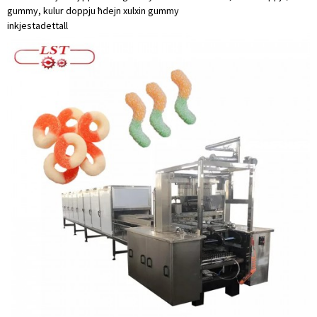
gummy, kulur doppju ħdejn xulxin gummy
inkjesta
dettall