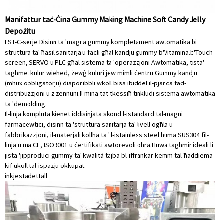
Manifattur taċ-Ċina Gummy Making Machine Soft Candy Jelly
Depożitu
LST-C-serje Disinn ta 'magna gummy kompletament awtomatika bi
struttura ta' ħasil sanitarja u faċli għal kandju gummy b'Vitamina.b'Touch
screen, SERVO u PLC għal sistema ta 'operazzjoni Awtomatika, tista'
tagħmel kulur wieħed, żewġ kuluri jew mimli ċentru Gummy kandju
(mhux obbligatorju) disponibbli wkoll biss ibiddel il-pjanċa tad-
distribuzzjoni u ż-żennuni.Il-mina tat-tkessiħ tinkludi sistema awtomatika
ta 'demolding.
Il-linja kompluta kienet iddisinjata skond l-istandard tal-magni
farmaċewtiċi, disinn ta 'struttura sanitarja ta' livell ogħla u
fabbrikazzjoni, il-materjali kollha ta ' l-istainless steel huma SUS304 fil-
linja u ma CE, ISO9001 u ċertifikati awtorevoli oħra.Huwa tagħmir ideali li
jista 'jipproduċi gummy ta' kwalità tajba bl-iffrankar kemm tal-ħaddiema
kif ukoll tal-ispazju okkupat.
inkjesta
dettall