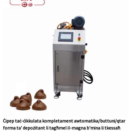
Ċipep taċ-ċikkulata kompletament awtomatika/buttuni/qtar
forma ta' depożitant li tagħmel il-magna b'mina li tkessaħ