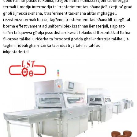
tieħu l-aħħar pakketti kollha, ittejjeb ħafna l-utilizzazzjoni tal-enerġija
termali Il-medju intermedju ta 'trasferiment tas-sħana jieħu żejt ta' grad
għoli li jmexxi s-sħana, trasferiment tas-sħana aktar mgħaġġel,
reżistenza termali baxxa, tagħmel trasferiment tas-sħana lill- qiegħ tal-
borma effettivament ad uniformi biex issaħħan il-materjali, Pajp tat-
tisħin ta 'qawwa għolja jissodisfa rekwiżit tekniku differenti.Użat ħafna
fil-prova tal-ikel u riċerka ta 'prodotti ġodda għall-industrija tal-ikel, it-
tagħmir ideali għar-riċerka tal-industrija tal-mili tal-foo.
inkjesta
dettall