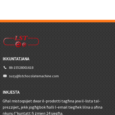
IKKUNTATJANA
86-15528001618
suzy@lstchocolatemachine.com
INKJESTA
Għal mistoqsijiet dwar il-prodotti tagħna jew il-lista tal-
prezzijiet, jekk jogħġbok ħalli l-email tiegħek lilna u aħna
nkunu f'kuntatt fi żmien 24 siegħa.