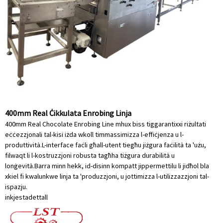
400mm Real Ċikkulata Enrobing Linja
400mm Real Chocolate Enrobing Line mhux biss tiggarantixxi riżultati
eċċezzjonali tal-kisi iżda wkoll timmassimizza l-effiċjenza u l-
produttività.L-interface faċli għall-utent tiegħu jiżgura faċilità ta 'użu,
filwaqt li l-kostruzzjoni robusta tagħha tiżgura durabilità u
lonġevità.Barra minn hekk, id-disinn kompatt jippermettilu li jidħol bla
xkiel fi kwalunkwe linja ta 'produzzjoni, u jottimizza l-utilizzazzjoni tal-
ispazju.
inkjesta
dettall