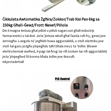
Ċikkulata Awtomatika Żgħira/Zokkor/Trab Kisi Pan 6kg sa
150kg Għall-Ġewż/Frott Niexef/Pillola
Din il-magna tintuża għal pilloli u pilloli sugarcoat għall-industriji
farmaċewtiċi u tal-ikel. Jista 'jintuża wkoll għal fażola roll-fry, ġewż jew
żerriegħa. L-angolu ta' jegħleb huwa aġġustabbli, u stufi elettriku jew
stufi tal-gass jistgħu jitqiegħdu taħt bħala mezz ta 'tisħin. Blower
elettrotermali wieħed, il-pajp tal-ħruġ tar-riħ (volum tar-riħ aġġustabbli)
jista 'jitqiegħed fil-borma bħala tisħin jew tkessiħ.
inkjesta
dettall