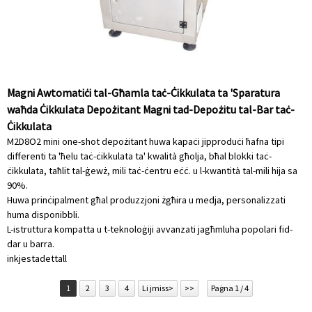
Magni Awtomatiċi tal-Għamla taċ-Ċikkulata ta 'Sparatura
waħda Ċikkulata Depożitant Magni tad-Depożitu tal-Bar taċ-
Ċikkulata
M2D8O2 mini one-shot depożitant huwa kapaċi jipproduċi ħafna tipi
differenti ta 'ħelu taċ-ċikkulata ta' kwalità għolja, bħal blokki taċ-
ċikkulata, taħlit tal-ġewż, mili taċ-ċentru eċċ. u l-kwantità tal-mili hija sa
90%.
Huwa prinċipalment għal produzzjoni żgħira u medja, personalizzati
huma disponibbli.
L-istruttura kompatta u t-teknoloġiji avvanzati jagħmluha popolari fid-
dar u barra.
inkjesta
dettall
1
2
3
4
Li jmiss>
>>
Paġna 1 / 4