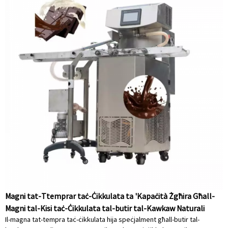
Magni tat-Ttemprar taċ-Ċikkulata ta 'Kapaċità Żgħira Għall-
Magni tal-Kisi taċ-Ċikkulata tal-butir tal-Kawkaw Naturali
Il-magna tat-tempra taċ-ċikkulata hija speċjalment għall-butir tal-