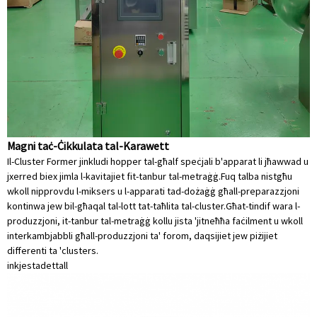
Magni taċ-Ċikkulata tal-Karawett
Il-Cluster Former jinkludi hopper tal-għalf speċjali b'apparat li jħawwad u
jxerred biex jimla l-kavitajiet fit-tanbur tal-metraġġ.Fuq talba nistgħu
wkoll nipprovdu l-miksers u l-apparati tad-dożaġġ għall-preparazzjoni
kontinwa jew bil-għaqal tal-lott tat-taħlita tal-cluster.Għat-tindif wara l-
produzzjoni, it-tanbur tal-metraġġ kollu jista 'jitneħħa faċilment u wkoll
interkambjabbli għall-produzzjoni ta' forom, daqsijiet jew piżijiet
differenti ta 'clusters.
inkjesta
dettall