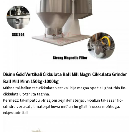
Disinn Ġdid Vertikali Ċikkulata Ball Mill Magni Ċikkulata Grinder
Ball Mill Minn 150kg-1000kg
Mitħna tal-ballun taċ-ċikkulata vertikali hija magna speċjali għat-tħin fin-
ċikkulata u t-taħlita tagħha.
Permezz tal-impatt u l-frizzjoni bejn il-materjal u l-ballun tal-azzar fiċ-
ċilindru vertikali, il-materjal huwa mitħun fin għall-finezza meħtieġa.
inkjesta
dettall