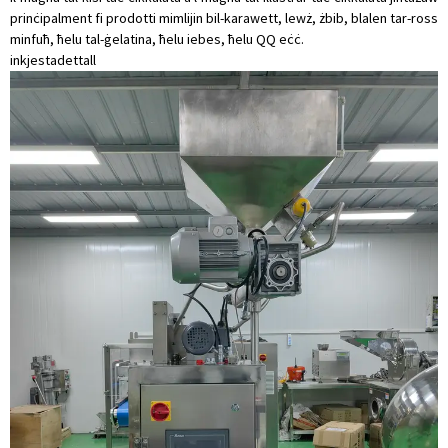
prinċipalment fi prodotti mimlijin bil-karawett, lewż, żbib, blalen tar-ross
minfuħ, ħelu tal-ġelatina, ħelu iebes, ħelu QQ eċċ.
inkjesta
dettall