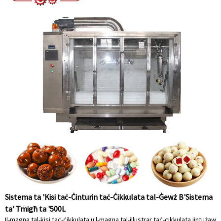
Sistema ta 'Kisi taċ-Ċinturin taċ-Ċikkulata tal-Ġewż B'Sistema
ta' Tmigħ ta '500L
Il-magna tal-kisi taċ-ċikkulata u l-magna tal-illustrar taċ-ċikkulata jintużaw