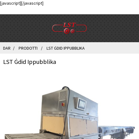
[javascript]
[/javascript]
DAR
PRODOTTI
LST ĠDID IPPUBBLIKA
LST Ġdid Ippubblika