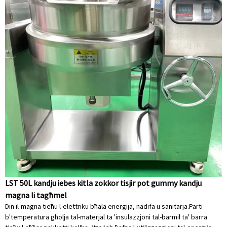
LST 50L kandju iebes kitla zokkor tisjir pot gummy kandju
magna li tagħmel
Din il-magna tieħu l-elettriku bħala enerġija, nadifa u sanitarja.Parti
b'temperatura għolja tal-materjal ta 'insulazzjoni tal-barmil ta' barra