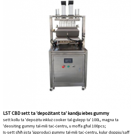
LST CBD sett ta 'depożitant ta' kandju iebes gummy
sett kollu ta 'depożitu inkluż cooker tal-ġulepp ta' 100L, magna ta
'deositing gummy tal-mili taċ-ċentru, u moffa għal 100pcs;
Is-sett sħiħ jista 'jipproduċi gummy tal-mili taċ-ċentru, kulur doppju/saff