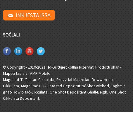
INKJESTA ISSA
SOĊJALI
© Copyright - 2010-2021 : Id-Drittijiet kollha Riżervati.
Prodotti sħan
-
Mappa tas-sit
-
AMP Mobile
Magni tat-Tisħin taċ-Ċikkulata
,
Prezz tal-Magni tad-Dewweb taċ-
Ċikkulata
,
Magni taċ-Ċikkulata tad-Depożitur ta' Shot wieħed
,
Tagħmir
għat-Tidwib taċ-Ċikkulata
,
One Shot Depożitant Għall-Bejgħ
,
One Shot
Ċikkulata Depożitant
,