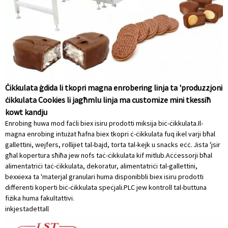
Ċikkulata ġdida li tkopri magna enrobering linja ta 'produzzjoni
ċikkulata Cookies li jagħmlu linja ma customize mini tkessiħ
kowt kandju
Enrobing huwa mod faċli biex isiru prodotti miksija biċ-ċikkulata.Il-
magna enrobing intużat ħafna biex tkopri ċ-ċikkulata fuq ikel varji bħal
gallettini, wejfers, rollijiet tal-bajd, torta tal-kejk u snacks eċċ. Jista 'jsir
għal kopertura sħiħa jew nofs taċ-ċikkulata kif mitlub.Aċċessorji bħal
alimentatriċi taċ-ċikkulata, dekoratur, alimentatriċi tal-gallettini,
bexxiexa ta 'materjal granulari huma disponibbli biex isiru prodotti
differenti koperti biċ-ċikkulata speċjali.PLC jew kontroll tal-buttuna
fiżika huma fakultattivi.
inkjesta
dettall