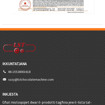
IKKUNTATJANA
86-15528001618
suzy@lstchocolatemachine.com
INKJESTA
Għal mistoqsijiet dwar il-prodotti tagħna jew il-lista tal-