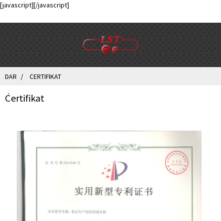
[javascript]
[/javascript]
DAR
ĊERTIFIKAT
Ċertifikat