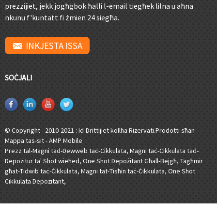
prezzijiet, jekk jogħġbok ħalli l-email tiegħek lilna u aħna
nkunu f'kuntatt fi żmien 24 siegħa.
INKJESTA ISSA
SOĊJALI
© Copyright - 2010-2021 : Id-Drittijiet kollha Riżervati.
Prodotti sħan
-
Mappa tas-sit
-
AMP Mobile
Prezz tal-Magni tad-Dewweb taċ-Ċikkulata
,
Magni taċ-Ċikkulata tad-
Depożitur ta' Shot wieħed
,
One Shot Depożitant Għall-Bejgħ
,
Tagħmir
għat-Tidwib taċ-Ċikkulata
,
Magni tat-Tisħin taċ-Ċikkulata
,
One Shot
Ċikkulata Depożitant
,