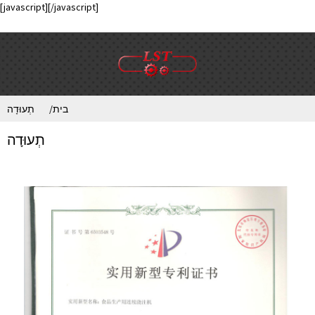
[javascript]
[/javascript]
בית
תְעוּדָה
תְעוּדָה