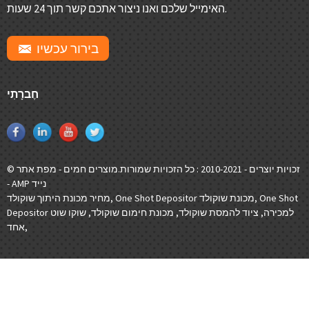
האימייל שלכם ואנו ניצור אתכם קשר תוך 24 שעות.
בירור עכשיו
חֶברָתִי
© זכויות יוצרים - 2010-2021 : כל הזכויות שמורות.
מוצרים חמים
-
מפת אתר
AMP נייד
-
One Shot
,
One Shot Depositor מכונת שוקולד
,
מחיר מכונת היתוך שוקולד
Depositor למכירה
,
ציוד להמסת שוקולד
,
מכונת חימום שוקולד
,
שוקו שוט
,
אחד