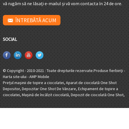
vă rugăm să ne lăsați e-mailul și vă vom contacta în 24 de ore.
ÎNTREBĂTĂ ACUM
SOCIAL
© Copyright - 2010-2021 : Toate drepturile rezervate.
Produse fierbinți
-
Harta site-ului
-
AMP Mobile
Prețul mașinii de topire a ciocolatei
,
Aparat de ciocolată One Shot
Depositor
,
Depozitar One Shot De Vânzare
,
Echipament de topire a
ciocolatei
,
Mașină de încălzit ciocolată
,
Depozit de ciocolată One Shot
,