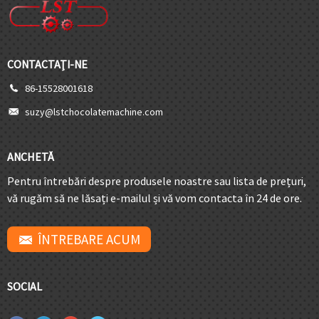
CONTACTAŢI-NE
86-15528001618
suzy@lstchocolatemachine.com
ANCHETĂ
Pentru întrebări despre produsele noastre sau lista de prețuri,
vă rugăm să ne lăsați e-mailul și vă vom contacta în 24 de ore.
ÎNTREBARE ACUM
SOCIAL