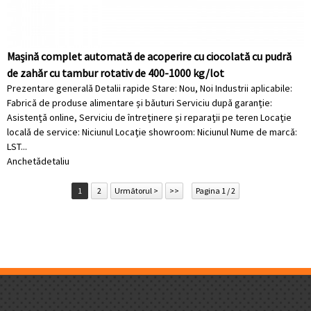
Mașină complet automată de acoperire cu ciocolată cu pudră
de zahăr cu tambur rotativ de 400-1000 kg/lot
Prezentare generală Detalii rapide Stare: Nou, Noi Industrii aplicabile:
Fabrică de produse alimentare și băuturi Serviciu după garanție:
Asistență online, Serviciu de întreținere și reparații pe teren Locație
locală de service: Niciunul Locație showroom: Niciunul Nume de marcă:
LST...
Anchetă
detaliu
1
2
Următorul >
>>
Pagina 1 / 2