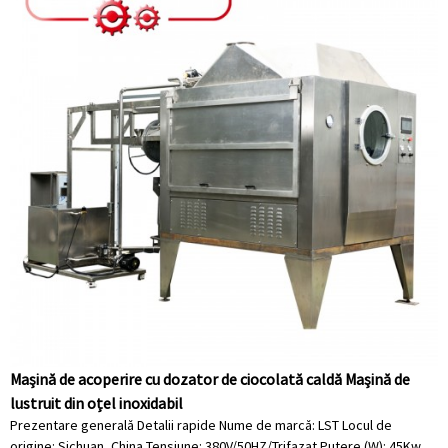
Mașină de acoperire cu dozator de ciocolată caldă Mașină de
lustruit din oțel inoxidabil
Prezentare generală Detalii rapide Nume de marcă: LST Locul de
origine: Sichuan, China Tensiune: 380V/50HZ/Trifazat Putere (W): 45Kw