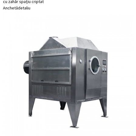
cu zahăr spațiu criptat
Anchetă
detaliu