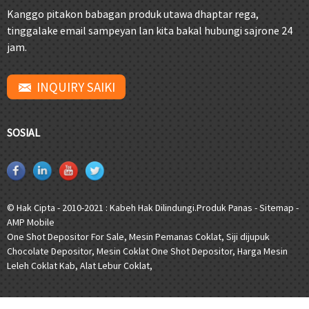
Kanggo pitakon babagan produk utawa dhaptar rega,
tinggalake email sampeyan lan kita bakal hubungi sajrone 24
jam.
INQUIRY SAIKI
SOSIAL
© Hak Cipta - 2010-2021 : Kabeh Hak Dilindungi.
Produk Panas
-
Sitemap
-
AMP Mobile
One Shot Depositor For Sale
,
Mesin Pemanas Coklat
,
Siji dijupuk
Chocolate Depositor
,
Mesin Coklat One Shot Depositor
,
Harga Mesin
Leleh Coklat Kab
,
Alat Lebur Coklat
,