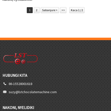
1
2
Sabanjure >
>>
Kaca 1 / 2
HUBUNGI KITA
86-15528001618
suzy@lstchocolatemachine.com
NAKONI, NYELIDIKI