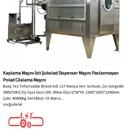
Kaplama Maşını İsti Şokolad Dispenser Maşını Paslanmayan
Polad Cilalama Maşını
Baxış Tez Təfərrüatlar Brend Adı: LST Mənşə Yeri: Sichuan, Çin Gərginlik:
380V/50HZ/Üç Faza Gücü (W): 45Kw Ölçü (L*W*H): 2300*1650*2300mm
Çəki: 40000kg Sertifikat: CE Warra. ..
sorğu
detal