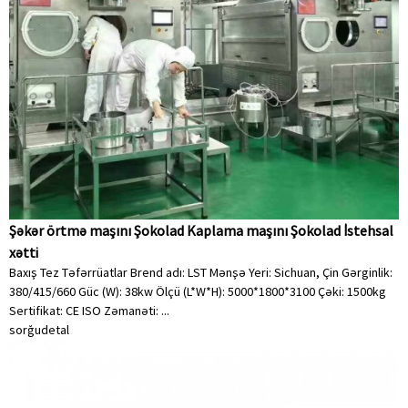
Şəkər örtmə maşını Şokolad Kaplama maşını Şokolad İstehsal
xətti
Baxış Tez Təfərrüatlar Brend adı: LST Mənşə Yeri: Sichuan, Çin Gərginlik:
380/415/660 Güc (W): 38kw Ölçü (L*W*H): 5000*1800*3100 Çəki: 1500kg
Sertifikat: CE ISO Zəmanəti: ...
sorğu
detal