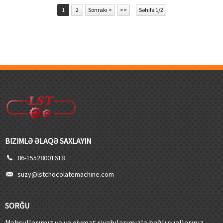
1
2
Sonrakı >
>>
Səhifə 1/2
BIZIMLƏ ƏLAQƏ SAXLAYIN
86-15528001618
suzy@lstchocolatemachine.com
SORĞU
Məhsullarımız və ya qiymət siyahılarımızla bağlı suallarınız