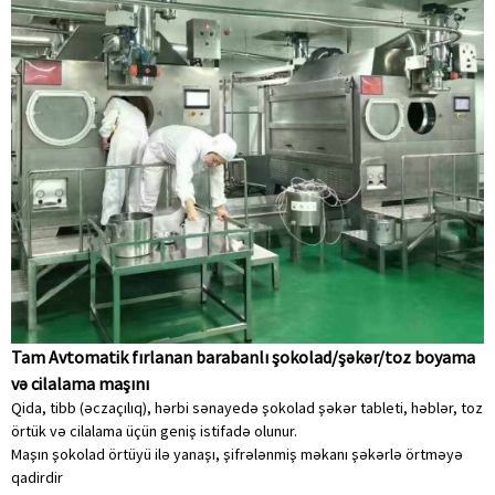
Tam Avtomatik fırlanan barabanlı şokolad/şəkər/toz boyama
və cilalama maşını
Qida, tibb (əczaçılıq), hərbi sənayedə şokolad şəkər tableti, həblər, toz
örtük və cilalama üçün geniş istifadə olunur.
Maşın şokolad örtüyü ilə yanaşı, şifrələnmiş məkanı şəkərlə örtməyə
qadirdir