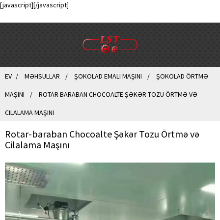
[javascript]
[/javascript]
EV
MƏHSULLAR
ŞOKOLAD EMALI MAŞINI
ŞOKOLAD ÖRTMƏ
MAŞINI
ROTAR-BARABAN CHOCOALTE ŞƏKƏR TOZU ÖRTMƏ VƏ
CILALAMA MAŞINI
Rotar-baraban Chocoalte Şəkər Tozu Örtmə və
Cilalama Maşını