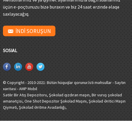
üçün e-poçtunuzu bizə buraxın və biz 24 saat ərzində əlaqə
saxlayacağıq.
İNDİ SORUŞUN
SOSIAL
© Copyright - 2010-2021: Bütün hüquqlar qorunur.
İsti məhsullar
-
Saytın
xəritəsi
-
AMP Mobil
Satılır Bir Atış Depozitoru
,
Şokolad qızdıran maşın
,
Bir vuruş şokolad
əmanətçisi
,
One Shot Depozitor Şokolad Maşını
,
Şokolad Əritici Maşın
Qiyməti
,
Şokolad Əritmə Avadanlığı
,