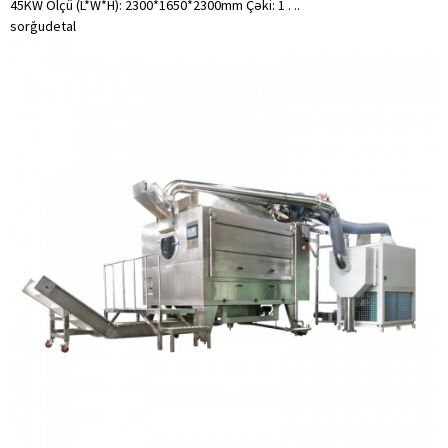
45KW Ölçü (L*W*H): 2300*1650*2300mm Çəki: 1 . ..
sorğu
detal