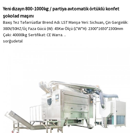
Yeni dizayn 800-1000kg / partiya avtomatik örtüklü konfet
şokolad maşını
Baxış Tez Təfərrüatlar Brend Adı: LST Mənşə Yeri: Sichuan, Çin Gərginlik:
380V/50HZ/Üç Faza Gücü (W): 45Kw Ölçü (L*W*H): 2300*1650*2300mm
Çəki: 40000kg Sertifikat: CE Warra. ..
sorğu
detal