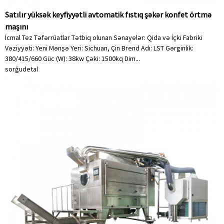
Satılır yüksək keyfiyyətli avtomatik fıstıq şəkər konfet örtmə
maşını
İcmal Tez Təfərrüatlar Tətbiq olunan Sənayelər: Qida və İçki Fabriki
Vəziyyəti: Yeni Mənşə Yeri: Sichuan, Çin Brend Adı: LST Gərginlik:
380/415/660 Güc (W): 38kw Çəki: 1500kq Dim...
sorğu
detal