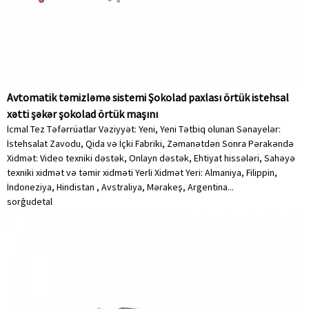
Avtomatik təmizləmə sistemi Şokolad paxlası örtük istehsal
xətti şəkər şokolad örtük maşını
İcmal Tez Təfərrüatlar Vəziyyət: Yeni, Yeni Tətbiq olunan Sənayelər:
İstehsalat Zavodu, Qida və İçki Fabriki, Zəmanətdən Sonra Pərakəndə
Xidmət: Video texniki dəstək, Onlayn dəstək, Ehtiyat hissələri, Sahəyə
texniki xidmət və təmir xidməti Yerli Xidmət Yeri: Almaniya, Filippin,
İndoneziya, Hindistan , Avstraliya, Mərakeş, Argentina...
sorğu
detal