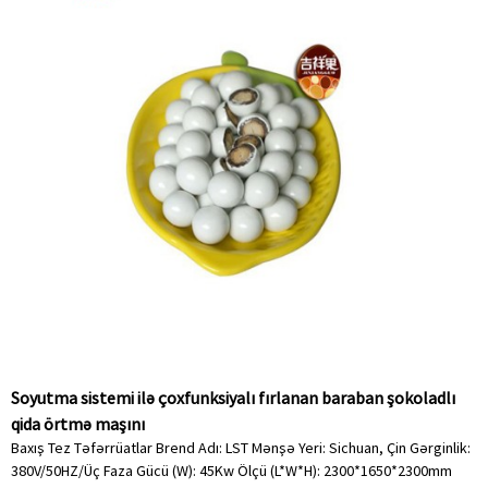
Soyutma sistemi ilə çoxfunksiyalı fırlanan baraban şokoladlı
qida örtmə maşını
Baxış Tez Təfərrüatlar Brend Adı: LST Mənşə Yeri: Sichuan, Çin Gərginlik:
380V/50HZ/Üç Faza Gücü (W): 45Kw Ölçü (L*W*H): 2300*1650*2300mm