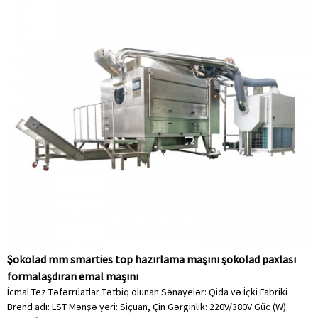
Şokolad mm smarties top hazırlama maşını şokolad paxlası
formalaşdıran emal maşını
İcmal Tez Təfərrüatlar Tətbiq olunan Sənayelər: Qida və İçki Fabriki
Brend adı: LST Mənşə yeri: Siçuan, Çin Gərginlik: 220V/380V Güc (W):