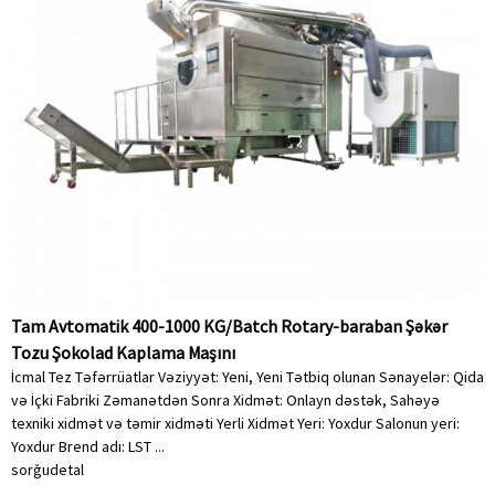
Tam Avtomatik 400-1000 KG/Batch Rotary-baraban Şəkər
Tozu Şokolad Kaplama Maşını
İcmal Tez Təfərrüatlar Vəziyyət: Yeni, Yeni Tətbiq olunan Sənayelər: Qida
və İçki Fabriki Zəmanətdən Sonra Xidmət: Onlayn dəstək, Sahəyə
texniki xidmət və təmir xidməti Yerli Xidmət Yeri: Yoxdur Salonun yeri:
Yoxdur Brend adı: LST ...
sorğu
detal