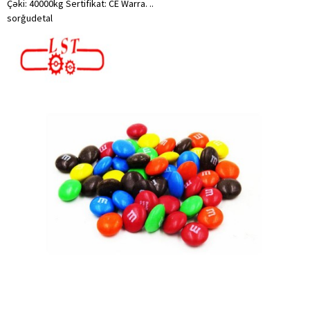
Çəki: 40000kg Sertifikat: CE Warra. ..
sorğu
detal