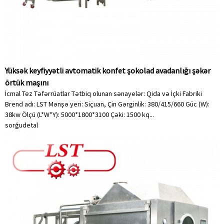
Yüksək keyfiyyətli avtomatik konfet şokolad avadanlığı şəkər
örtük maşını
İcmal Tez Təfərrüatlar Tətbiq olunan sənayelər: Qida və İçki Fabriki
Brend adı: LST Mənşə yeri: Siçuan, Çin Gərginlik: 380/415/660 Güc (W):
38kw Ölçü (L*W*Y): 5000*1800*3100 Çəki: 1500 kq...
sorğu
detal