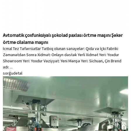
Avtomatik çoxfunksiyalı şokolad paxlası örtmə maşını Şəkər
örtmə cilalama maşını
İcmal Tez Təfərrüatlar Tətbiq olunan sənayelər: Qida və İçki Fabriki
Zəmanətdən Sonra Xidmət: Onlayn dəstək Yerli Xidmət Yeri: Yoxdur
Showroom Yeri: Yoxdur Vəziyyət: Yeni Mənşə Yeri: Sichuan, Çin Brend
adı: ...
sorğu
detal