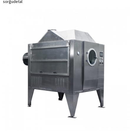
sorğu
detal