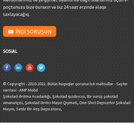
poçtunuzu bizə buraxın və biz 24 saat ərzində əlaqə
saxlayacağıq.
İNDİ SORUŞUN
SOSIAL
© Copyright - 2010-2021: Bütün hüquqlar qorunur.
İsti məhsullar
-
Saytın
xəritəsi
-
AMP Mobil
Şokolad Əritmə Avadanlığı
,
Şokolad qızdırıcısı
,
Bir vuruş şokolad
əmanətçisi
,
Şokolad Əritici Maşın Qiyməti
,
One Shot Depozitor Şokolad
Maşını
,
Satılır Bir Atış Depozitoru
,