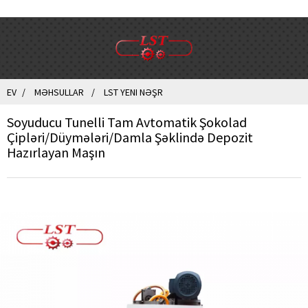
EV
MƏHSULLAR
LST YENI NƏŞR
Soyuducu Tunelli Tam Avtomatik Şokolad
Çipləri/Düymələri/Damla Şəklində Depozit
Hazırlayan Maşın