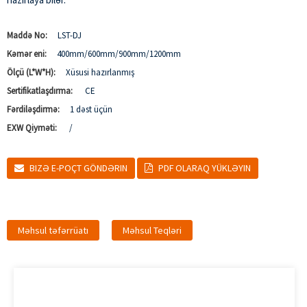
Maddə No:
LST-DJ
Kəmər eni:
400mm/600mm/900mm/1200mm
Ölçü (L*W*H):
Xüsusi hazırlanmış
Sertifikatlaşdırma:
CE
Fərdiləşdirmə:
1 dəst üçün
EXW Qiyməti:
/
BIZƏ E-POÇT GÖNDƏRIN
PDF OLARAQ YÜKLƏYIN
Məhsul təfərrüatı
Məhsul Teqləri