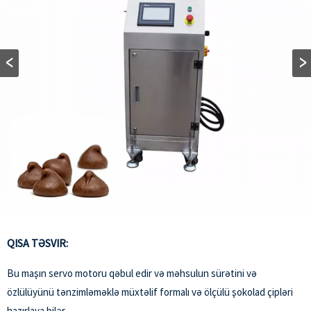
QISA TƏSVIR:
Bu maşın servo motoru qəbul edir və məhsulun sürətini və
özlülüyünü tənzimləməklə müxtəlif formalı və ölçülü şokolad çipləri
hazırlaya bilər.