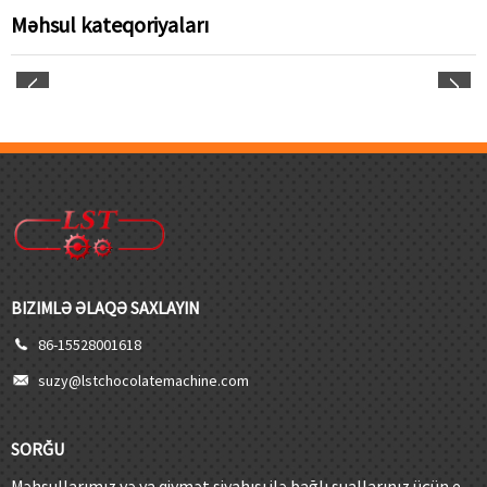
Məhsul kateqoriyaları
BIZIMLƏ ƏLAQƏ SAXLAYIN
86-15528001618
suzy@lstchocolatemachine.com
SORĞU
Məhsullarımız və ya qiymət siyahısı ilə bağlı suallarınız üçün e-