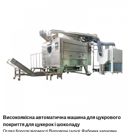
Високоякісна автоматична машина для цукрового
покриття для цукерок і шоколаду
Огляд Короткі відомості Відповідні галузі: Фабрика харчових