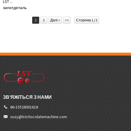
LST ...
запит
деталь
1
2
Далі >
>>
Сторінка 1 / 2
ЗВ'ЯЖІТЬСЯ З НАМИ
86-15528001618
suzy@lstchocolatemachine.com