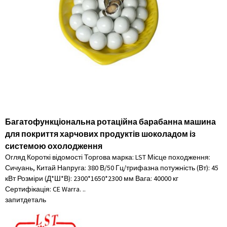
Багатофункціональна ротаційна барабанна машина
для покриття харчових продуктів шоколадом із
системою охолодження
Огляд Короткі відомості Торгова марка: LST Місце походження:
Сичуань, Китай Напруга: 380 В/50 Гц/трифазна потужність (Вт): 45
кВт Розміри (Д*Ш*В): 2300*1650*2300 мм Вага: 40000 кг
Сертифікація: CE Warra. ..
запит
деталь