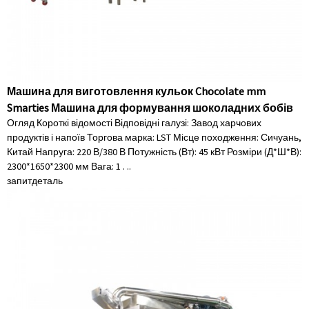
Машина для виготовлення кульок Chocolate mm
Smarties Машина для формування шоколадних бобів
Огляд Короткі відомості Відповідні галузі: Завод харчових
продуктів і напоїв Торгова марка: LST Місце походження: Сичуань,
Китай Напруга: 220 В/380 В Потужність (Вт): 45 кВт Розміри (Д*Ш*В):
2300*1650*2300 мм Вага: 1 . ..
запит
деталь