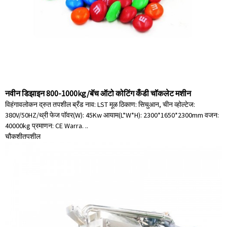
नवीन डिझाइन 800-1000kg/बॅच ऑटो कोटिंग कँडी चॉकलेट मशीन
विहंगावलोकन द्रुत तपशील ब्रँड नाव: LST मूळ ठिकाण: सिचुआन, चीन व्होल्टेज:
380V/50HZ/थ्री फेज पॉवर(W): 45Kw आयाम(L*W*H): 2300*1650*2300mm वजन:
40000kg प्रमाणन: CE Warra. ..
चौकशी
तपशील