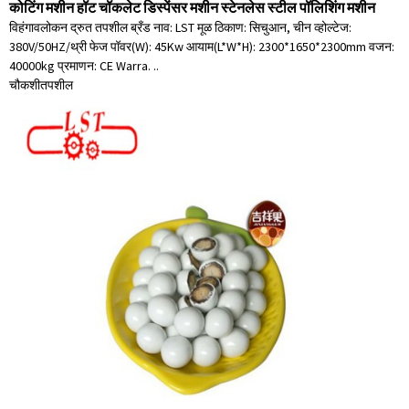
कोटिंग मशीन हॉट चॉकलेट डिस्पेंसर मशीन स्टेनलेस स्टील पॉलिशिंग मशीन
विहंगावलोकन द्रुत तपशील ब्रँड नाव: LST मूळ ठिकाण: सिचुआन, चीन व्होल्टेज:
380V/50HZ/थ्री फेज पॉवर(W): 45Kw आयाम(L*W*H): 2300*1650*2300mm वजन:
40000kg प्रमाणन: CE Warra. ..
चौकशी
तपशील