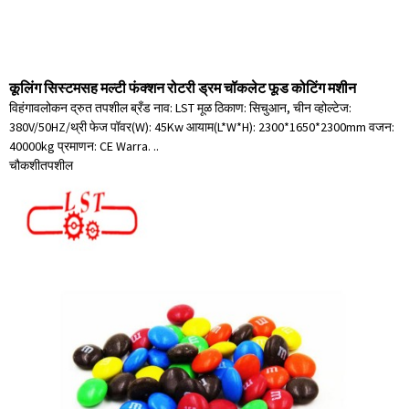
कूलिंग सिस्टमसह मल्टी फंक्शन रोटरी ड्रम चॉकलेट फूड कोटिंग मशीन
विहंगावलोकन द्रुत तपशील ब्रँड नाव: LST मूळ ठिकाण: सिचुआन, चीन व्होल्टेज:
380V/50HZ/थ्री फेज पॉवर(W): 45Kw आयाम(L*W*H): 2300*1650*2300mm वजन:
40000kg प्रमाणन: CE Warra. ..
चौकशी
तपशील