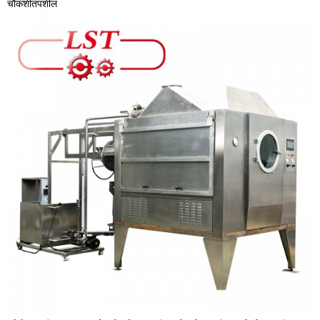
चौकशी
तपशील