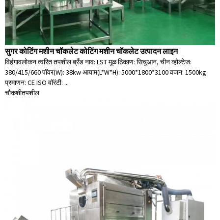
सुगर कोटिंग मशीन चॉकलेट कोटिंग मशीन चॉकलेट उत्पादन लाइन
विहंगावलोकन त्वरित तपशील ब्रँड नाव: LST मूळ ठिकाण: सिचुआन, चीन व्होल्टेज:
380/415/660 पॉवर(W): 38kw आयाम(L*W*H): 5000*1800*3100 वजन: 1500kg
प्रमाणन: CE ISO वॉरंटी: ...
चौकशी
तपशील