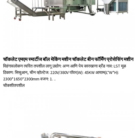
चॉकलेट एमएम स्मार्टीज बॉल मेकिंग मशीन चॉकलेट बीन फॉर्मिंग प्रोसेसिंग मशीन
विहंगावलोकन त्वरित तपशील लागू उद्योग: अन्न आणि पेय कारखाना ब्रँड नाव: LST मूळ
ठिकाण: सिचुआन, चीन व्होल्टेज: 220V/380V पॉवर(W): 45KW आयाम(L*W*H):
2300*1650*2300mm वजन: 1. ..
चौकशी
तपशील