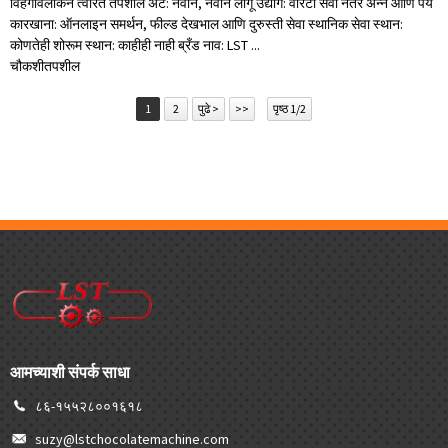
विहंगावलोकन त्वरित तपशील अट: नवीन, नवीन लागू उद्योग: वॉरंटी सेवा नंतर अन्न आणि पेय
कारखाना: ऑनलाइन समर्थन, फील्ड देखभाल आणि दुरुस्ती सेवा स्थानिक सेवा स्थान:
कोणतेही शोरूम स्थान: काहीही नाही ब्रँड नाव: LST ...
चौकशी
तपशील
1
2
पुढे >
>>
पृष्ठ 1/2
आमच्याशी संपर्क साधा
८६-१५५२८००१६१८
suzy@lstchocolatemachine.com