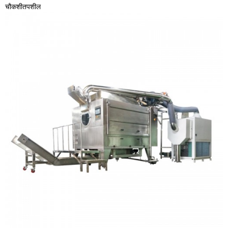
चौकशी
तपशील