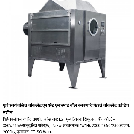
पूर्ण स्वयंचलित चॉकलेट एम अँड एम स्मार्ट बॉल बनवणारे फिरते चॉकलेट कोटिंग
मशीन
विहंगावलोकन त्वरित तपशील ब्रँड नाव: LST मूळ ठिकाण: सिचुआन, चीन व्होल्टेज:
380V/415V/सानुकूलित पॉवर(W): 45kw आकारमान(L*W*H): 2300*1650*2300 वजन:
2000kg प्रमाणन: CE ISO Warra. ..