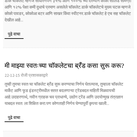
डार्क चॉकलेट म्हणजे साधारणपणे ३५% आणि १००% च्या दरम्यान कोको सॉलिड सामग्री
आणि १२% पेक्षा कमी दुधाचे प्रमाण असलेले चॉकलेट.डार्क चॉकलेटचे मुख्य घटक म्हणजे
कोको पावडर, कोकोआ बटर आणि साखर किंवा स्वीटनर.डार्क चॉकलेट हे एच सह चॉकलेट
देखील आहे...
पुढे वाचा
मी माझ्या स्वतःच्या चॉकलेटचा ब्रँड कसा सुरू करू?
22-12-15 रोजी प्रशासकाद्वारे
तुम्ही तुमचा स्वतःचा चॉकलेट ब्रँड सुरू करण्याचा निर्णय घेतल्यास, तुम्हाला चॉकलेट
मार्केट आणि फूड इंडस्ट्रीमधील सतत बदलणाऱ्या ट्रेंडबद्दल माहिती मिळवायची
आहे.उदाहरणार्थ, नवीन ग्राहक चव प्राधान्ये, उद्योग ट्रेंड आणि उदयोन्मुख तंत्रज्ञान
याबद्दल स्वत: ला शिक्षित करा.पण कोणताही निर्णय घेण्यापूर्वी कृपया खाली...
पुढे वाचा