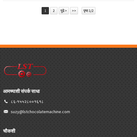
1
2
पुढे >
>>
पृष्ठ 1/2
आमच्याशी संपर्क साधा
८६-१५५२८००१६१८
suzy@lstchocolatemachine.com
चौकशी