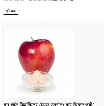
साधण्यास संकोच करा: www.lstchocolatemachine.com
पुढे वाचा
वन शॉट डिपॉझिटर (ऍपल स्त्रोत) द्वारे चिकट/दही/