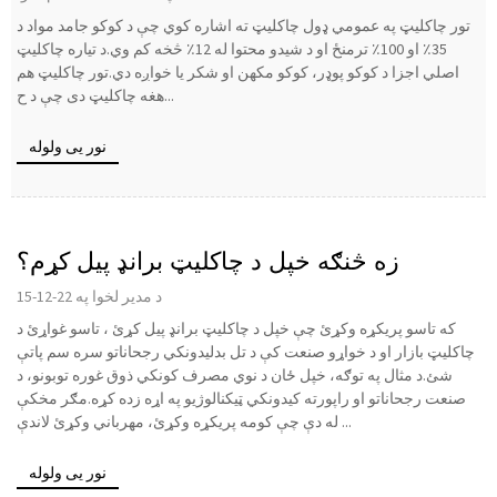
تور چاکلیټ په عمومي ډول چاکلیټ ته اشاره کوي چې د کوکو جامد مواد د
35٪ او 100٪ ترمنځ او د شیدو محتوا له 12٪ څخه کم وي.د تیاره چاکلیټ
اصلي اجزا د کوکو پوډر، کوکو مکھن او شکر یا خواږه دي.تور چاکلیټ هم
هغه چاکلیټ دی چې د ح...
نور یی ولوله
زه څنګه خپل د چاکلیټ برانډ پیل کړم؟
د مدیر لخوا په 22-12-15
که تاسو پریکړه وکړئ چې خپل د چاکلیټ برانډ پیل کړئ ، تاسو غواړئ د
چاکلیټ بازار او د خواړو صنعت کې د تل بدلیدونکي رجحاناتو سره سم پاتې
شئ.د مثال په توګه، خپل ځان د نوي مصرف کونکي ذوق غوره توبونو، د
صنعت رجحاناتو او راپورته کیدونکي ټیکنالوژیو په اړه زده کړه.مګر مخکې
له دې چې کومه پریکړه وکړئ، مهرباني وکړئ لاندې ...
نور یی ولوله