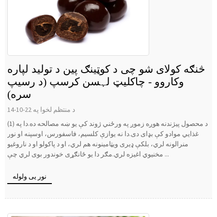
څنګه کولای شو چی د کوټینګ پین د تولید لپاره
وکاروو - چاکلیټ لہسن کرسپ (د رسیپ
سره)
د منتظم لخوا په 22-10-14
(1) د محصول پیژندنه هوږه زموږ په ورځني ژوند کې یو ښه مصالحه ده.دا په
غذايي موادو کې بډای دی.دا نه یوازې کلسیم، فاسفورس، اوسپنه او نور
منرالونه لري، بلکې ډیری ویټامینونه هم لري، او د پاکولو او د ناروغیو
مخنیوي اغیزه لري.مګر دا یو ځانګړی خوندور بوی لري چې ...
نور یی ولوله