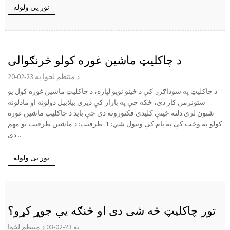
نور یی ولوله
د چاکلیټ ماشین غوره کولو څرنګوالی
د منتظم لخوا په 23-02-20
د چاکلیټ په سوداګرۍ کې د ځینو نویو لپاره، د چاکلیټ ماشین غوره کول یو
ستونزمن کار دی، ځکه چې په بازار کې ډیری بیلابیل ډولونه او ماډلونه
شتون لري.دلته ځینې کلیدي فکتورونه دي چې باید د چاکلیټ ماشین غوره
کولو په وخت کې په پام کې ونیول شي: 1. ظرفیت: د ماشین ظرفیت یو مهم
دی ...
نور یی ولوله
تور چاکلیټ څه شی دی او څنګه یې جوړ کړو؟
په 23-02-03 د منتظم لخوا