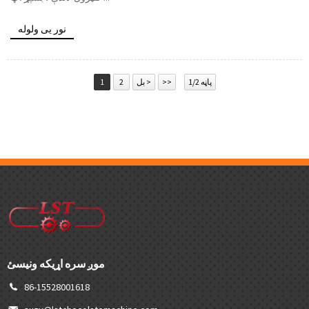
نور یی ولوله
پاڼه 1/2
>>
بل >
2
1
موږ سره اړیکه ونیسئ
86-15528001618