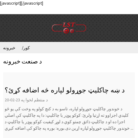
[javascript]
[/javascript]
کور
خبرونه
د صنعت خبرونه
د ښه چاکلیټ جوړولو لپاره څه اضافه کړئ؟
د منتظم لخوا په 23-02-20
د خوندور چاکلیټ جوړولو لپاره، تاسو به د کنچ کولو په وخت کې یو څو
کلیدي اجزاوو ته اړتیا ولرئ: کوکو پوډر یا چاکلیټ: دا په چاکلیټ کې اصلي
اجزا ده او د چاکلیټ ذائق چمتو کوي.د لوړ کیفیت کوکو پوډر یا چاکلیټ د
خوندور چاکلیټ جوړولو لپاره اړین دی.بوره: بوره په چاکو کې اضافه کیږي ...