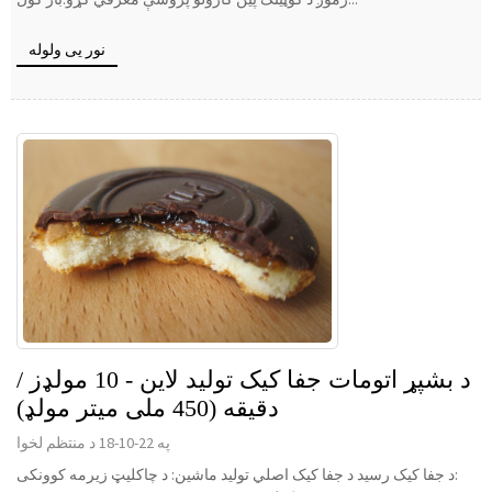
نور یی ولوله
د بشپړ اتومات جفا کیک تولید لاین - 10 مولډز /
دقیقه (450 ملی میتر مولډ)
په 22-10-18 د منتظم لخوا
د جفا کیک رسید د جفا کیک اصلي تولید ماشین: د چاکلیټ زیرمه کوونکی: