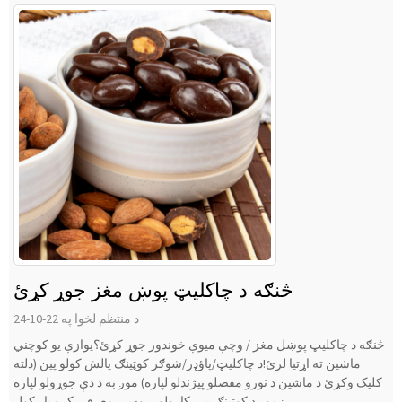
څنګه د چاکلیټ پوښ مغز جوړ کړئ
د منتظم لخوا په 22-10-24
څنګه د چاکلیټ پوښل مغز / وچې میوې خوندور جوړ کړئ؟یوازې یو کوچني
ماشین ته اړتیا لرئ!د چاکلیټ/پاؤډر/شوګر کوټینګ پالش کولو پین (دلته
کلیک وکړئ د ماشین د نورو مفصلو پیژندلو لپاره) موږ به د دې جوړولو لپاره
زموږ د کوټینګ پین کارولو پروسې معرفي کړو.بار کول...