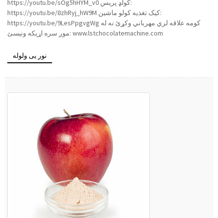
https://youtu.be/sOg5hHYM_v0 کولډ پریس:
https://youtu.be/8zhRyj_hW9M کیک تغذیه کولو ماشین:
https://youtu.be/9LesPpgvgWg کومه علاقه لري مهرباني وکړئ نه له
موږ سره اړیکه ونیسئ: www.lstchocolatemachine.com
نور یی ولوله