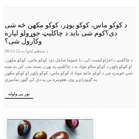
د کوکو ماس، کوکو پوډر، کوکو مکھن څه شی
دی؟کوم شی باید د چاکلیټ جوړولو لپاره
وکارول شی؟
د منتظم لخوا په 22-12-08
د چاکلیټ د اجزاو لیست کې، دا عموما شامل دي: کوکو ماس، کوکو مکھن،
او کوکو پاؤډر.د کوکو سالډ مواد به د چاکلیټ په بهرنۍ بسته بندۍ کې په نښه
شي.څومره چې د کوکو جامد مواد (د کوکو ماس، کوکو پاؤډر او کوکو مکھن
په ګډون) ډیر وي، هغومره یې په دې کې ګټور تمامیږي.
نور یی ولوله