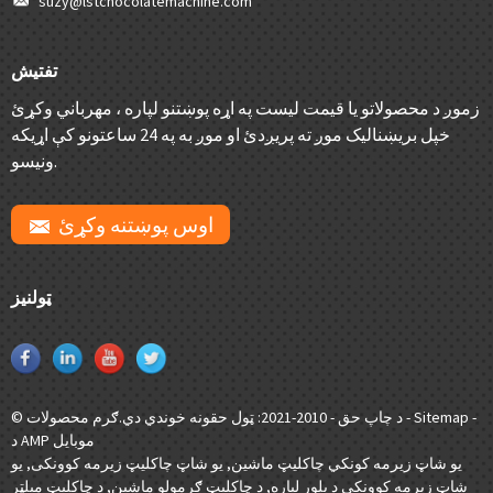
suzy@lstchocolatemachine.com
تفتیش
زموږ د محصولاتو یا قیمت لیست په اړه پوښتنو لپاره ، مهرباني وکړئ
خپل بریښنالیک موږ ته پریږدئ او موږ به په 24 ساعتونو کې اړیکه
ونیسو.
اوس پوښتنه وکړئ
ټولنیز
-
Sitemap
-
© د چاپ حق - 2010-2021: ټول حقونه خوندي دي.
ګرم محصولات
د AMP موبایل
یو شاټ زیرمه کونکي چاکلیټ ماشین
,
یو شاټ چاکلیټ زیرمه کوونکی
,
یو
شاټ زیرمه کوونکی د پلور لپاره
,
د چاکلیټ ګرمولو ماشین
,
د چاکلیټ میلټر