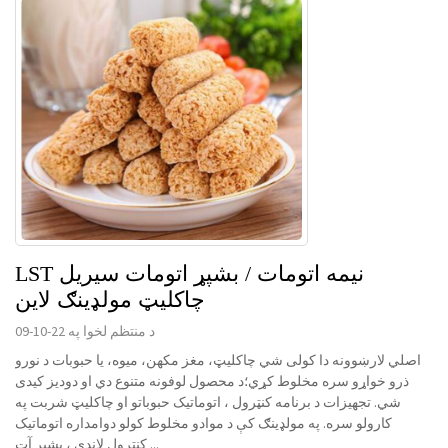
LST نیمه اتومات / بشپړ اتومات سیریل
چاکلیټ مولډینګ لاین
د منتظم لخوا په 22-10-09
اصلي لارښوونه دا کولی شي چاکلیټ، مغز مکھن، میوه، یا حبوبات د نورو
ذرو خواړو سره مخلوط کړي؛د محصول لوفونه متنوع دي او دودیز کیدی
شي. تجهیزات د برنامه کنټرول ، اتوماتیک حبوباتو او چاکلیټ شربت په
کارولو سره. په مولډینګ کې د موادو مخلوط کولو دوامداره اتوماتیک
کنټرول لاندې ، بشپړ آټ ...