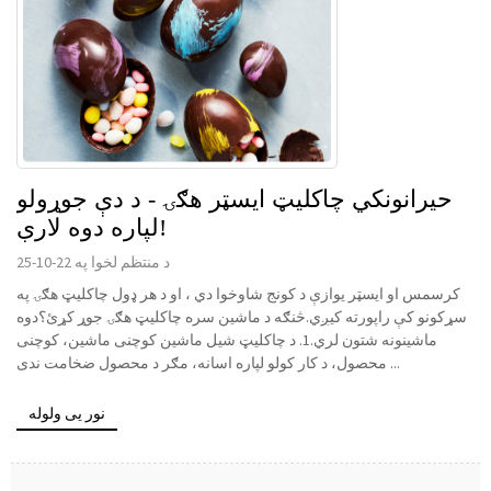
حیرانونکي چاکلیټ ایسټر هګۍ - د دې جوړولو
لپاره دوه لارې!
د منتظم لخوا په 22-10-25
کرسمس او ایسټر یوازې د کونج شاوخوا دي ، او د هر ډول چاکلیټ هګۍ په
سړکونو کې راپورته کیږي.څنګه د ماشین سره چاکلیټ هګۍ جوړ کړئ؟دوه
ماشینونه شتون لري.1. د چاکلیټ شیل ماشین کوچنی ماشین، کوچنی
محصول، د کار کولو لپاره اسانه، مګر د محصول ضخامت ندی ...
نور یی ولوله