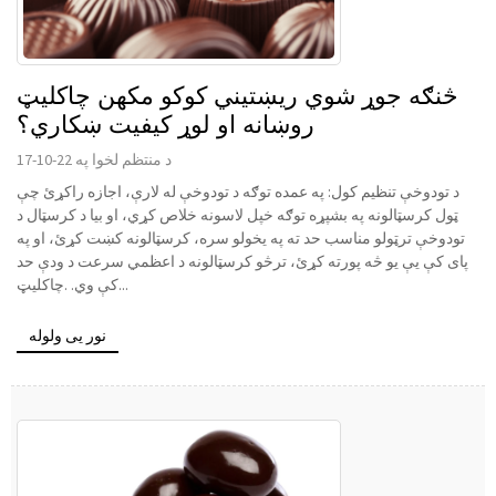
څنګه جوړ شوي ریښتیني کوکو مکھن چاکلیټ
روښانه او لوړ کیفیت ښکاري؟
د منتظم لخوا په 22-10-17
د تودوخې تنظیم کول: په عمده توګه د تودوخې له لارې، اجازه راکړئ چې
ټول کرسټالونه په بشپړه توګه خپل لاسونه خلاص کړي، او بیا د کرسټال د
تودوخې ترټولو مناسب حد ته په یخولو سره، کرسټالونه کښت کړئ، او په
پای کې یې یو څه پورته کړئ، ترڅو کرسټالونه د اعظمي سرعت د ودې حد
کې وي. .چاکلیټ...
نور یی ولوله