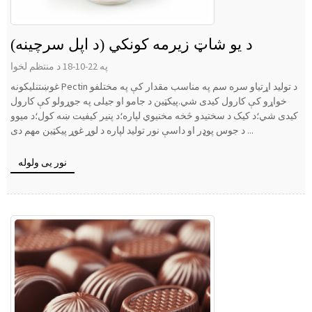
د یو شاټ زیرمه کونکي (د اپل سرچینه)
په 22-10-18 د منتظم لخوا
غوښتنلیکونه Pectin د تولید اړتیاو سره سم په مناسب مقدار کې په مختلفو
خواړو کې کارول کیدی شي.پیکټین د جامو او جیلی په جوړولو کې کارول
کیدی شي؛د کیک د سختیدو څخه مخنیوي لپاره؛د پنیر کیفیت ښه کول؛د میوو
د جوس پوډر او داسې نور تولید لپاره د لوړ غوړ پیکټین مهم دی ...
نور یی ولوله