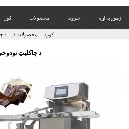
زموږ په اړه
خبرونه
محصولات
کور
کور
محصولات
د چ
د چاکلیټ تودوخ