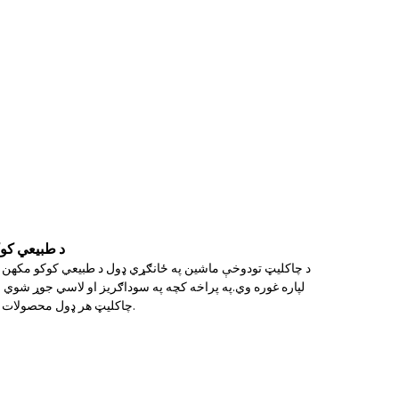
د طبیعي کو
د چاکلیټ تودوخې ماشین په ځانګړي ډول د طبیعي کوکو مکھن ل
لپاره غوره وي.په پراخه کچه په سوداګریز او لاسي جوړ شوي
چاکلیټ هر ډول محصولات رامینځته کړي لکه مولډ چاکلیټ ، انروبډ چاکلیټ ، هولو چاکلیټ ، د ټرفل پیس محصولات وغيره.