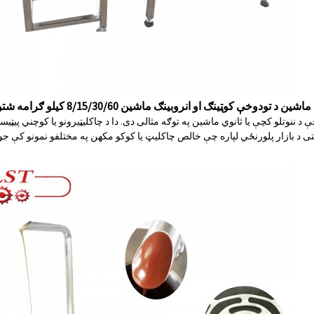
خې کوټینګ او انروبینګ ماشین 8/15/30/60 کیلو ګرامه شتون لري
ننوتلو کچې یا ثانوي ماشین په توګه مثالی دی. دا د چاکلیټیرونو یا کوچني پیټیس
ی د بازار پلورنځي لپاره چې خالص چاکلیټ یا کوکو مکھن په مختلفو نمونو کې 