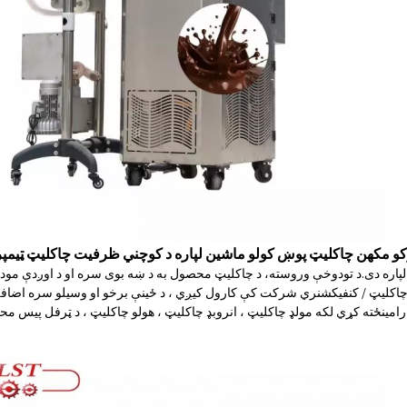
کو مکھن چاکلیټ پوښ کولو ماشین لپاره د کوچني ظرفیت چاکلیټ ټیمپ
پاره دی.د تودوخې وروسته، د چاکلیټ محصول به د ښه بوی سره او د اوږدې مودې
 چاکلیټ / کنفیکشنري شرکت کې کارول کیږي ، د ځینې برخو او وسیلو سره اضافه