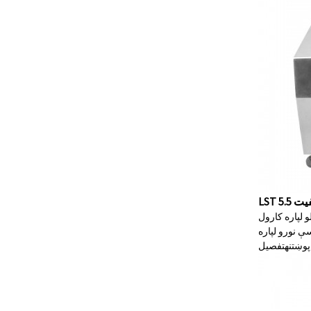
و لپاره کارول
پوښتنه
تفصیل