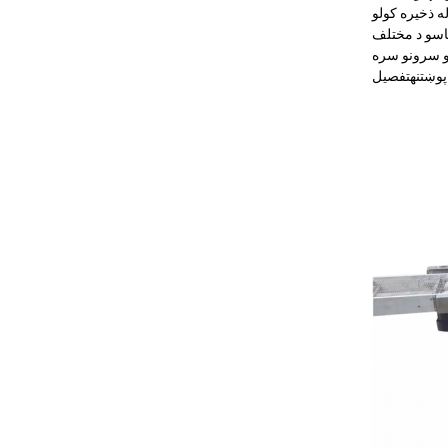
ه ذخیره کولو
اسو د مختلف
پوښتنه
تفصیل