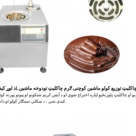
LS د لوړ کیفیت 5.5L چاکلیټ توزیع کولو ماشین کوچنی ګرم چاکلیټ تودوخه ماشین
 او چاکلیټ پلورنځیو لپاره اختراع شوي او د آیس کریم شنکونو او ټبونو پورته کول
کیدی شي ، د ښکلي سینګار کولو او داسې نورو لپاره.