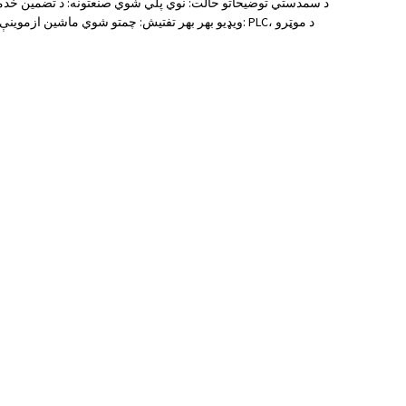
د سمدستي توضیحاتو حالت: نوي پلي شوي صنعتونه: د تضمین خدمت و