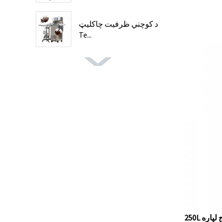
د کوچني ظرفیت چاکلیټ
Te...
 لپاره