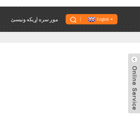
موږ سره اړیکه ونیسئ
English