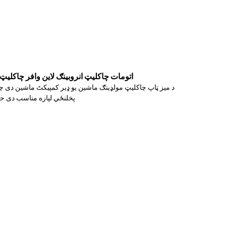
LST اتومات چاکلیټ انروبینګ لاین وافر چاکلیټ ماشین د تودو
د میز ټاپ چاکلیټ مولډینګ ماشین یو ډیر کمپیکٹ ماشین دی چې د 
پخلنځي لپاره مناسب دی حت