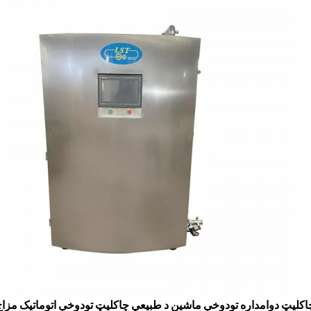
 چاکلیټ دوامداره تودوخې ماشین د طبیعي چاکلیټ تودوخې اتوماتیک مزاج