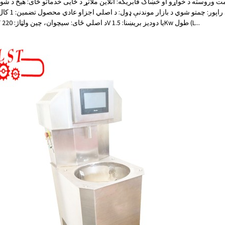
روسته د خواړو او څښاک فابریکه: آنلاین ملاتړ د ځایی خدماتو ځای: هیڅ د شو
ویډیو بهر بهر تفتیش: چمتو شوي 
برانډ نوم: LST د اصلي ځای: سیچوان، چین ولټاژ: 220V یا دودیز بریښنا: 1.5Kw طول (L...