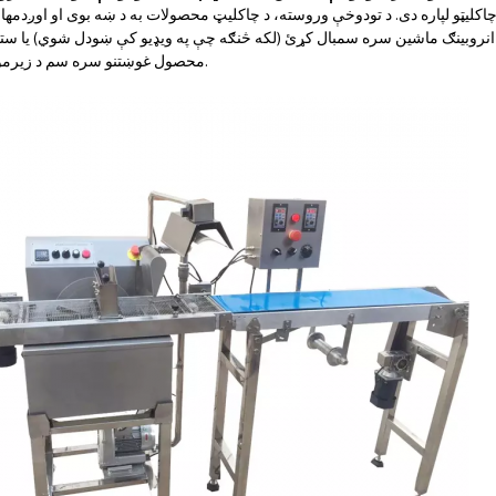
لیټو لپاره دی. د تودوخې وروسته، د چاکلیټ محصولات به د ښه بوی او اوږدمهال
 انروبینګ ماشین سره سمبال کړئ (لکه څنګه چې په ویډیو کې ښودل شوي) یا ست
محصول غوښتنو سره سم د زیرمو سرونو سره.