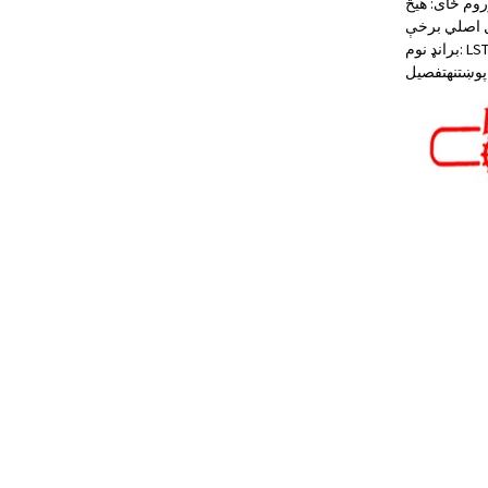
روم ځای: هیڅ
ماشین ازموینې راپور: چمتو شوي د بازار موندنې ډول: د اصلي اجزاو عادي محصول تضمین: 1 کال اصلي برخې: PLC، د موټرو
پوښتنه
تفصیل