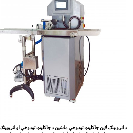
25L د انروبینګ لاین چاکلیټ تودوخې ماشین د چاکلیټ تودوخې او انروبین