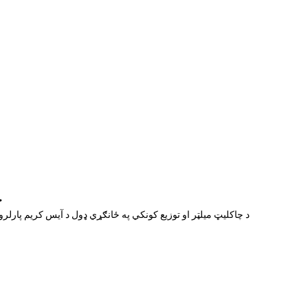
T
د چاکلیټ میلټر او توزیع کونکي په ځانګړي ډول د آیس کریم پارلرونو