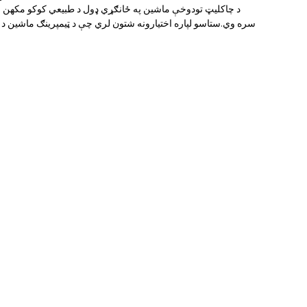
د چاکلیټ تودوخې ماشین په ځانګړي ډول د طبیعي کوکو مکھن چاک
سره وي.ستاسو لپاره اختیارونه شتون لري چې د ټیمپرینګ ماشین د