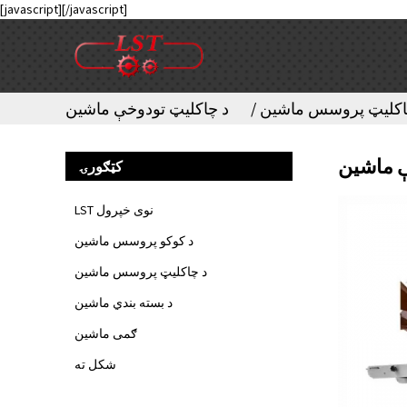
[javascript]
[/javascript]
اکلیټ پروسس ماشین
د چاکلیټ تودوخې ماشین
ې ماشین
کټګورۍ
LST نوی خپرول
د کوکو پروسس ماشین
د چاکلیټ پروسس ماشین
د بسته بندي ماشین
ګمی ماشین
شکل ته