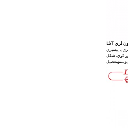
ري یا پیسټري
جوړ کړي. شکل
پوښتنه
تفصیل