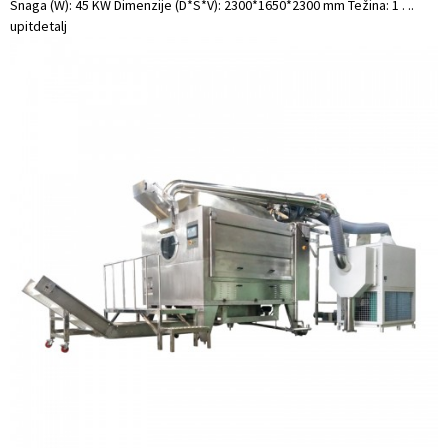
Snaga (W): 45 KW Dimenzije (D*Š*V): 2300*1650*2300 mm Težina: 1 . ..
upit
detalj