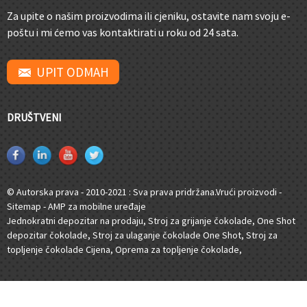
Za upite o našim proizvodima ili cjeniku, ostavite nam svoju e-
poštu i mi ćemo vas kontaktirati u roku od 24 sata.
UPIT ODMAH
DRUŠTVENI
© Autorska prava - 2010-2021 : Sva prava pridržana.
Vrući proizvodi
-
Sitemap
-
AMP za mobilne uređaje
Jednokratni depozitar na prodaju
,
Stroj za grijanje čokolade
,
One Shot
depozitar čokolade
,
Stroj za ulaganje čokolade One Shot
,
Stroj za
topljenje čokolade Cijena
,
Oprema za topljenje čokolade
,