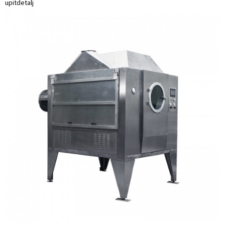
upit
detalj