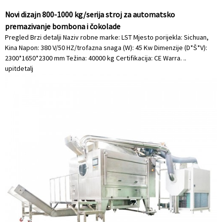
Novi dizajn 800-1000 kg/serija stroj za automatsko
premazivanje bombona i čokolade
Pregled Brzi detalji Naziv robne marke: LST Mjesto porijekla: Sichuan,
Kina Napon: 380 V/50 HZ/trofazna snaga (W): 45 Kw Dimenzije (D*Š*V):
2300*1650*2300 mm Težina: 40000 kg Certifikacija: CE Warra. ..
upit
detalj