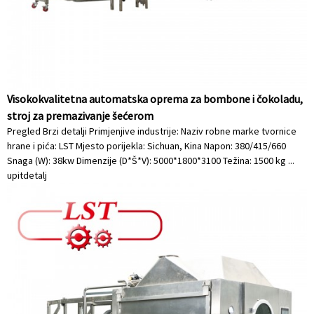
Visokokvalitetna automatska oprema za bombone i čokoladu,
stroj za premazivanje šećerom
Pregled Brzi detalji Primjenjive industrije: Naziv robne marke tvornice
hrane i pića: LST Mjesto porijekla: Sichuan, Kina Napon: 380/415/660
Snaga (W): 38kw Dimenzije (D*Š*V): 5000*1800*3100 Težina: 1500 kg ...
upit
detalj