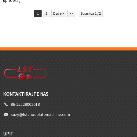
upit
detalj
1
2
Dalje >
>>
Stranica 1 / 2
KONTAKTIRAJTE NAS
86-15528001618
suzy@lstchocolatemachine.com
UPIT