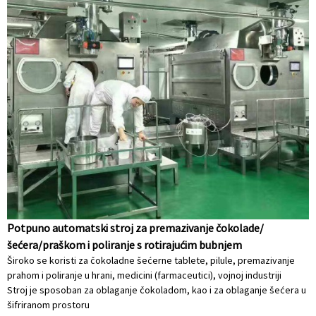
Potpuno automatski stroj za premazivanje čokolade/
šećera/praškom i poliranje s rotirajućim bubnjem
Široko se koristi za čokoladne šećerne tablete, pilule, premazivanje
prahom i poliranje u hrani, medicini (farmaceutici), vojnoj industriji
Stroj je sposoban za oblaganje čokoladom, kao i za oblaganje šećera u
šifriranom prostoru