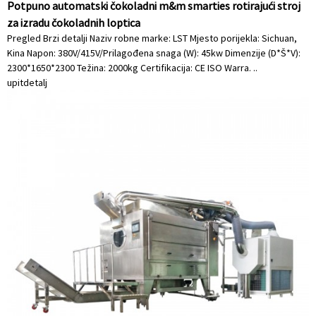
Potpuno automatski čokoladni m&m smarties rotirajući stroj
za izradu čokoladnih loptica
Pregled Brzi detalji Naziv robne marke: LST Mjesto porijekla: Sichuan,
Kina Napon: 380V/415V/Prilagođena snaga (W): 45kw Dimenzije (D*Š*V):
2300*1650*2300 Težina: 2000kg Certifikacija: CE ISO Warra. ..
upit
detalj