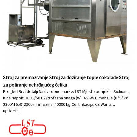
Stroj za premazivanje Stroj za doziranje tople čokolade Stroj
za poliranje nehrđajućeg čelika
Pregled Brzi detalji Naziv robne marke: LST Mjesto porijekla: Sichuan,
Kina Napon: 380 V/50 HZ/trofazna snaga (W): 45 Kw Dimenzije (D*Š*V):
2300*1650*2300 mm Težina: 40000 kg Certifikacija: CE Warra. ..
upit
detalj