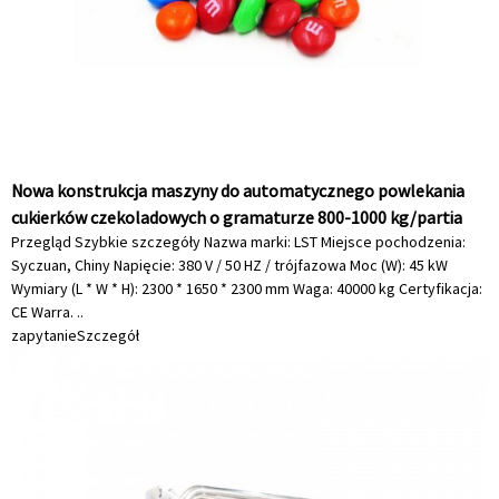
Nowa konstrukcja maszyny do automatycznego powlekania
cukierków czekoladowych o gramaturze 800-1000 kg/partia
Przegląd Szybkie szczegóły Nazwa marki: LST Miejsce pochodzenia:
Syczuan, Chiny Napięcie: 380 V / 50 HZ / trójfazowa Moc (W): 45 kW
Wymiary (L * W * H): 2300 * 1650 * 2300 mm Waga: 40000 kg Certyfikacja:
CE Warra. ..
zapytanie
Szczegół