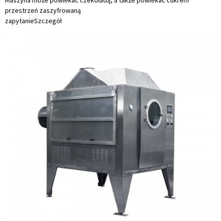
Maszyna może powlekać czekoladą, a także powlekać cukrem
przestrzeń zaszyfrowaną
zapytanie
Szczegół