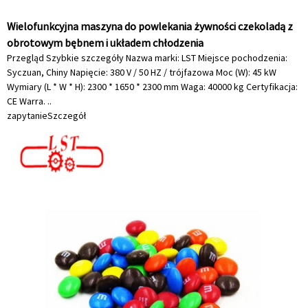
Wielofunkcyjna maszyna do powlekania żywności czekoladą z
obrotowym bębnem i układem chłodzenia
Przegląd Szybkie szczegóły Nazwa marki: LST Miejsce pochodzenia:
Syczuan, Chiny Napięcie: 380 V / 50 HZ / trójfazowa Moc (W): 45 kW
Wymiary (L * W * H): 2300 * 1650 * 2300 mm Waga: 40000 kg Certyfikacja:
CE Warra. ..
zapytanie
Szczegół