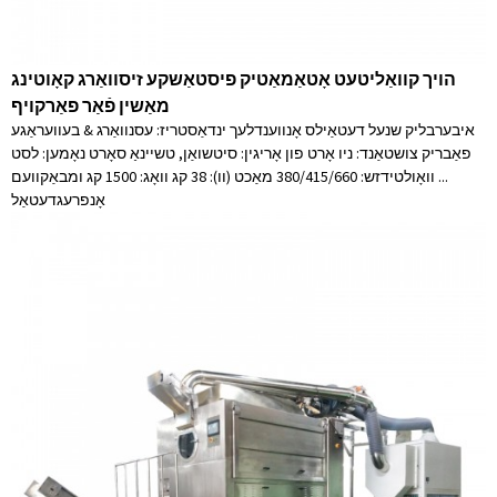
הויך קוואַליטעט אָטאַמאַטיק פיסטאַשקע זיסוואַרג קאָוטינג
מאַשין פֿאַר פאַרקויף
איבערבליק שנעל דעטאַילס אָנווענדלעך ינדאַסטריז: עסנוואַרג & בעוועראַגע
פאַבריק צושטאַנד: ניו אָרט פון אָריגין: סיטשואַן, טשיינאַ סאָרט נאָמען: לסט
וואָולטידזש: 380/415/660 מאַכט (וו): 38 קג וואָג: 1500 קג ומבאַקוועם ...
אָנפרעג
דעטאַל