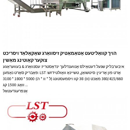
הויך קוואַליטעט אָטאַמאַטיק זיסוואַרג שאָקאָלאַד ויסריכט
צוקער קאָוטינג מאַשין
איבערבליק שנעל דעטאַילס אָנווענדלעך ינדאַסטריז: עסנוואַרג & בעוועראַגע
פאַבריק סאָרט נאָמען: LST אָרט פון אָריגין: סיטשואַן, טשיינאַ וואָולטידזש:
380/415/660 מאַכט (וו): 38 קוו ויסמעסטונג (ל * וו * ה): 5000 * 1800 * 3100
וואָג: 1500 קג ...
אָנפרעג
דעטאַל