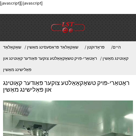
[javascript]
[/javascript]
היים
פּראָדוקטן
שאָקאָלאַד פּראַסעסינג מאַשין
שאָקאָלאַד
קאָוטינג מאַשין
ראָטאַרי-פּויק טשאָקאָאַלטע צוקער פּאַודער קאָוטינג און
פּאַלישינג מאַשין
ראָטאַרי-פּויק טשאָקאָאַלטע צוקער פּאַודער קאָוטינג
און פּאַלישינג מאַשין