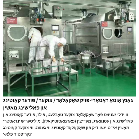
גאַנץ אַוטאָ ראָטאַרי-פּויק שאָקאָלאַד / צוקער / פּודער קאָוטינג
און פּאַלישינג מאַשין
וויידלי געניצט פֿאַר שאָקאָלאַד צוקער טאַבלעט, פּילז, פּודער קאָוטינג און
פּאַלישינג אין עסנוואַרג, מעדיצין (פאַרמאַסוטיקאַלז), מיליטעריש ינדאַסטרי
מאַשין איז טויגעוודיק פון שאָקאָלאַד קאָוטינג ווי געזונט ווי צוקער קאָוטינג
ינקריפּטיד פּלאַץ