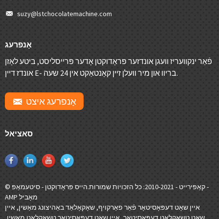
suzy@lstchocolatemachine.com
אָנפרעג
פֿאַר ינקוועריז וועגן אונדזער פּראָדוקטן אָדער פּרייסליסט, ביטע לאָזן
אונדז דיין E- בריוו און מיר וועלן זיין קאָנטאַקט אין 24 שעה.
אָנפרעג איצט
סאציאל
-
© קאַפּירייט - 2010-2021: כל הזכויות שמורות.
הייס פּראָדוקטן
-
סיטעמאַפּ
AMP מאָביל
איין שאָט דעפּאָסיטאָר פֿאַר פאַרקויף
,
שאָקאָלאַד באַהיצונג מאַשין
,
איין
שאָט טשאָקלאַט דעפּאָסיטאָר
,
איין שאָט דעפּאָסיטאָר טשאָקלאַט מאַשין
,