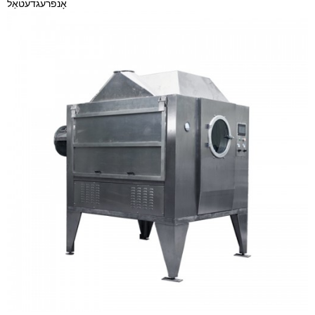
אָנפרעג
דעטאַל