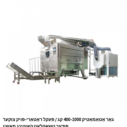
גאָר אָטאַמאַטיק 400-1000 קג / פּעקל ראָטאַרי-פּויק צוקער
פּודער טשאָקלאַט קאָוטינג מאַשין