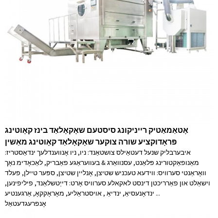
אָטאַמאַטיק רייניקונג סיסטעם שאָקאָלאַד בינז קאָוטינג
פּראָדוקציע שורה צוקער שאָקאָלאַד קאָוטינג מאַשין
איבערבליק שנעל דעטאַילס צושטאַנד: ניו, ניו אָנווענדלעך ינדאַסטריז:
מאַנופאַקטורינג פּלאַנט, עסנוואַרג & בעוועראַגע פאַבריק, לאַכאָדימ נאָך
וואָראַנטי סערוויס: ווידעא טעכניש שטיצן, אָנליין שטיצן, ספּער טיילן, פעלד
וישאַלט און פאַרריכטן דינסט לאקאלע סערוויס אָרט: דייַטשלאַנד, פיליפינען,
ינדאָנעסיאַ, ינדיאַ , אויסטראַליע, מאָראָקקאָ, אַרגענטיע ...
אָנפרעג
דעטאַל