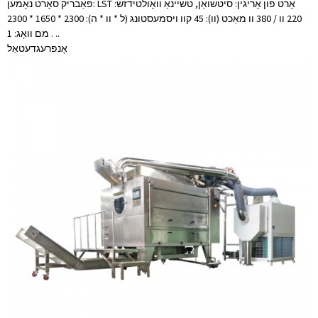
פאַבריק סאָרט נאָמען: LST אָרט פון אָריגין: סיטשואַן, טשיינאַ וואָולטידזש:
220 וו / 380 וו מאַכט (וו): 45 קוו ויסמעסטונג (ל * וו * ה): 2300 * 1650 * 2300
מם וואָג: 1 . ..
אָנפרעג
דעטאַל