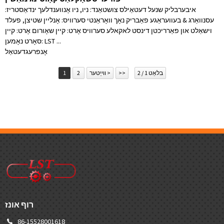
איבערבליק שנעל דעטאַילס צושטאַנד: ניו, ניו אָנווענדלעך ינדאַסטריז:
עסנוואַרג & בעוועראַגע פאַבריק נאָך וואָראַנטי סערוויס: אָנליין שטיצן, פעלד
וישאַלט און פאַרריכטן דינסט לאקאלע סערוויס אָרט: קיין שאָורום אָרט: קיין
סאָרט נאָמען: LST ...
אָנפרעג
דעטאַל
בלאַט 1 / 2
>>
ווייַטער >
2
1
רוף אונז
86-15528001618