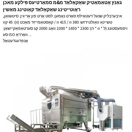
גאַנץ אָטאַמאַטיק שאָקאָלאַד מ&מ סמאַרטיעס פּילקע מאכן
ראָוטייטינג שאָקאָלאַד קאָוטינג מאַשין
איבערבליק שנעל דעטאַילס סאָרט נאָמען: לסט אָרט פון אָריגין: סיטשואַן,
טשיינאַ וואָולטידזש: 380 וו / 415 וו / קאַסטאַמייזד מאַכט (וו): 45 קוו
ויסמעסטונג (ל * וו * ה): 2300 * 1650 * 2300 וואָג: 2000 קג סערטאַפאַקיישאַן:
סע ISO וואַרראַ. ..
אָנפרעג
דעטאַל