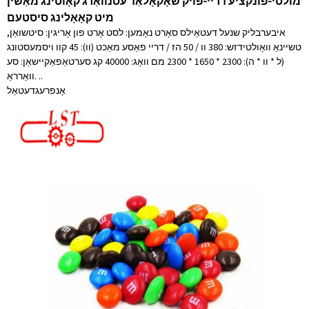
מולטי-פונקציע דריי-פּויק שאָקאָלאַד עסנוואַרג קאָוטינג מאַשין
מיט קאָאָלינג סיסטעם
איבערבליק שנעל דעטאַילס סאָרט נאָמען: לסט אָרט פון אָריגין: סיטשואַן,
טשיינאַ וואָולטידזש: 380 וו / 50 הז / דריי פאַסע מאַכט (וו): 45 קוו ויסמעסטונג
(ל * וו * ה): 2300 * 1650 * 2300 מם וואָג: 40000 קג סערטאַפאַקיישאַן: סע
וואַרראַ. ..
אָנפרעג
דעטאַל