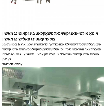
אַוטאָ מולטי-פאַנגקשאַנאַל טשאָקלאַט בינז קאָוטינג מאַשין
צוקער קאָוטינג פּאַלישינג מאַשין
איבערבליק שנעל דעטאַילס אָנווענדלעך ינדאַסטריז: עסנוואַרג & בעוועראַגע
פאַבריק נאָך וואָראַנטי סערוויס: אָנליין שטיצן לאקאלע סערוויס אָרט: קיינער
שאָורום אָרט: קיינער צושטאַנד: ניו אָרט פון אָריגין: סיטשואַן, טשיינאַ סאָרט
נאָמען: ...
אָנפרעג
דעטאַל