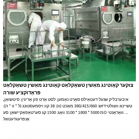
צוקער קאָוטינג מאַשין טשאָקלאַט קאָוטינג מאַשין טשאָקלאַט
פּראָדוקציע שורה
איבערבליק שנעל דעטאַילס סאָרט נאָמען: לסט אָרט פון אָריגין: סיטשואַן,
טשיינאַ וואָולטידזש: 380/415/660 מאַכט (וו): 38 קוו ויסמעסטונג (ל * וו * ה):
5000 * 1800 * 3100 וואָג: 1500 קג סערטאַפאַקיישאַן: סע ISO וואָראַנטי: ...
אָנפרעג
דעטאַל