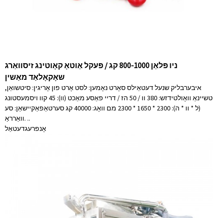
ניו פּלאַן 800-1000 קג / פּעקל אַוטאָ קאָוטינג זיסוואַרג
שאָקאָלאַד מאַשין
איבערבליק שנעל דעטאַילס סאָרט נאָמען: לסט אָרט פון אָריגין: סיטשואַן,
טשיינאַ וואָולטידזש: 380 וו / 50 הז / דריי פאַסע מאַכט (וו): 45 קוו ויסמעסטונג
(ל * וו * ה): 2300 * 1650 * 2300 מם וואָג: 40000 קג סערטאַפאַקיישאַן: סע
וואַרראַ. ..
אָנפרעג
דעטאַל