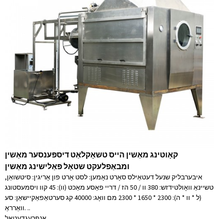
קאָוטינג מאַשין הייס טשאָקלאַט דיספּענסער מאַשין
ומבאַפלעקט שטאָל פּאַלישינג מאַשין
איבערבליק שנעל דעטאַילס סאָרט נאָמען: לסט אָרט פון אָריגין: סיטשואַן,
טשיינאַ וואָולטידזש: 380 וו / 50 הז / דריי פאַסע מאַכט (וו): 45 קוו ויסמעסטונג
(ל * וו * ה): 2300 * 1650 * 2300 מם וואָג: 40000 קג סערטאַפאַקיישאַן: סע
וואַרראַ. ..
אָנפרעג
דעטאַל