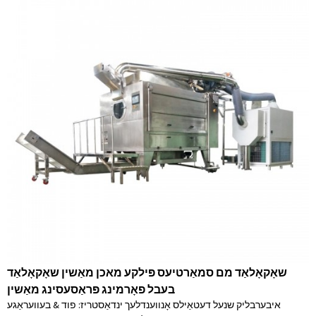
שאָקאָלאַד מם סמאַרטיעס פּילקע מאכן מאַשין שאָקאָלאַד
בעבל פאָרמינג פּראַסעסינג מאַשין
איבערבליק שנעל דעטאַילס אָנווענדלעך ינדאַסטריז: פוד & בעוועראַגע