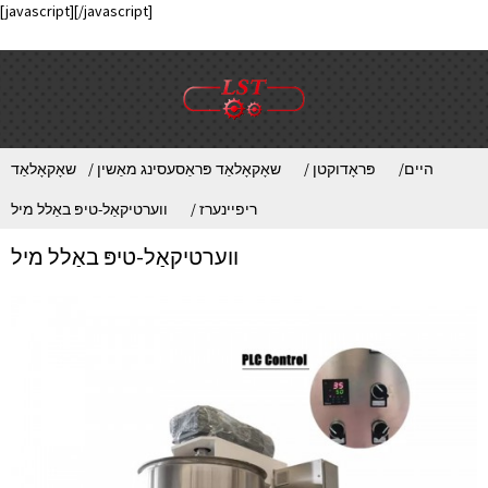
[javascript]
[/javascript]
היים
פּראָדוקטן
שאָקאָלאַד פּראַסעסינג מאַשין
שאָקאָלאַד
ריפיינערז
ווערטיקאַל-טיפּ באַלל מיל
ווערטיקאַל-טיפּ באַלל מיל