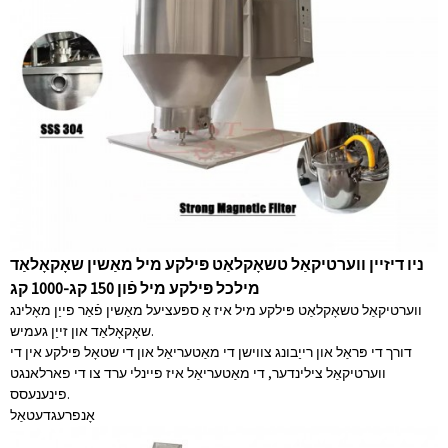
ניו דיזיין ווערטיקאַל טשאָקלאַט פּילקע מיל מאַשין שאָקאָלאַד
מילכל פּילקע מיל פֿון 150 קג-1000 קג
ווערטיקאַל טשאָקלאַט פּילקע מיל איז אַ ספּעציעל מאַשין פֿאַר פייַן מאָלינג
שאָקאָלאַד און זייַן געמיש.
דורך די פּראַל און רייַבונג צווישן די מאַטעריאַל און די שטאָל פּילקע אין די
ווערטיקאַל צילינדער, די מאַטעריאַל איז פיינלי ערד צו די פארלאנגט
פינענעסס.
אָנפרעג
דעטאַל