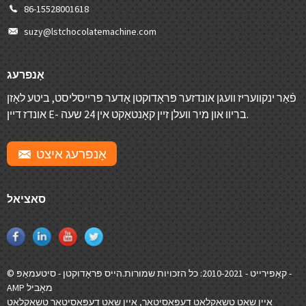
86-15528001618
suzy@lstchocolatemachine.com
אָנפרעג
פֿאַר ינקוועריז וועגן אונדזער פּראָדוקטן אָדער פּרייסליסט, ביטע לאָזן
אונדז דיין E- בריוו און מיר וועלן זיין קאָנטאַקט אין 24 שעה.
אָנפרעג איצט
סאציאל
-
© קאַפּירייט - 2010-2021: כל הזכויות שמורות.
הייס פּראָדוקטן
-
סיטעמאַפּ
AMP מאָביל
איין שאָט טשאָקלאַט דעפּאָסיטאָר
,
איין שאָט דעפּאָסיטאָר טשאָקלאַט