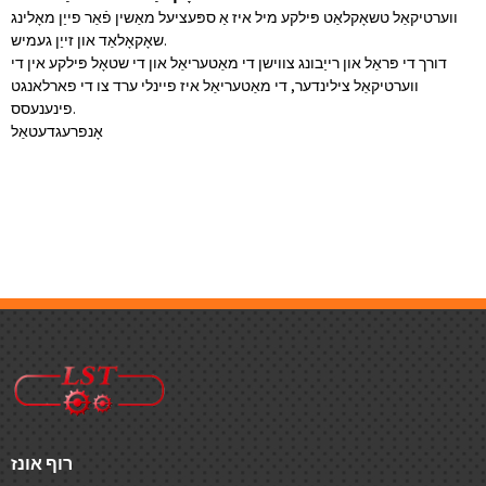
ווערטיקאַל טשאָקלאַט פּילקע מיל איז אַ ספּעציעל מאַשין פֿאַר פייַן מאָלינג
שאָקאָלאַד און זייַן געמיש.
דורך די פּראַל און רייַבונג צווישן די מאַטעריאַל און די שטאָל פּילקע אין די
ווערטיקאַל צילינדער, די מאַטעריאַל איז פיינלי ערד צו די פארלאנגט
פינענעסס.
אָנפרעג
דעטאַל
רוף אונז