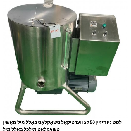
לסט ניו דיזיין 50 קג ווערטיקאַל טשאָקלאַט באַלל מיל מאַשין
טשאָקלאַט מילכל באַלל מיל