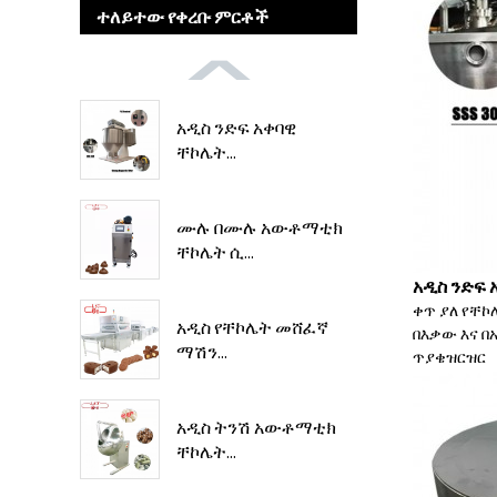
ተለይተው የቀረቡ ምርቶች
አዲስ ንድፍ አቀባዊ
ቸኮሌት...
ሙሉ በሙሉ አውቶማቲክ
ቸኮሌት ሲ...
አዲስ ንድፍ 
ቀጥ ያለ የቸኮ
አዲስ የቸኮሌት መሸፈኛ
በእቃው እና በ
ማሽን...
ጥያቄ
ዝርዝር
አዲስ ትንሽ አውቶማቲክ
ቸኮሌት...