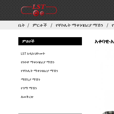
ቤት
ምርቶች
የቸኮሌት ማቀነባበሪያ ማሽን
አቀባዊ-
ምድቦች
LST አዲስ ህትመት
የኮኮዋ ማቀነባበሪያ ማሽን
የቸኮሌት ማቀነባበሪያ ማሽን
ማሸጊያ ማሽን
የጎማ ማሽን
ለመቅረጽ