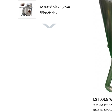
አነስተኛ አቅም ያለው
ቸኮሌት ቴ...
LST አዲስ 
ቀጥ ያለ የቸኮ
በእቃው እና በ