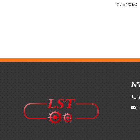
ጥያቄ
ዝርዝር
አ