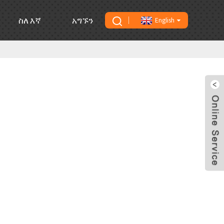
ስለ እኛ
አግኙን
English