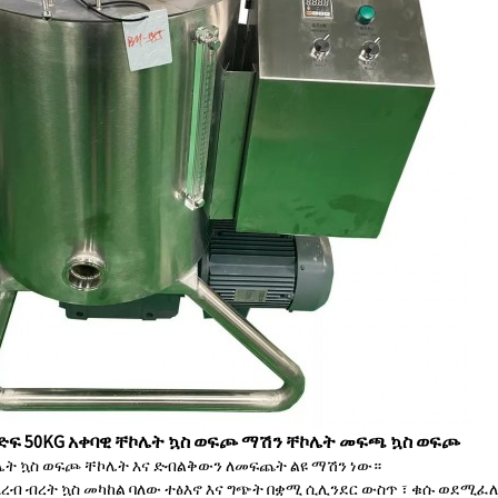
ንድፍ 50KG አቀባዊ ቸኮሌት ኳስ ወፍጮ ማሽን ቸኮሌት መፍጫ ኳስ ወፍጮ
ሌት ኳስ ወፍጮ ቸኮሌት እና ድብልቅውን ለመፍጨት ልዩ ማሽን ነው።
አረብ ብረት ኳስ መካከል ባለው ተፅእኖ እና ግጭት በቋሚ ሲሊንደር ውስጥ ፣ ቁሱ ወደሚፈ