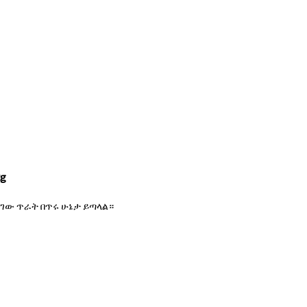
g
ለገው ጥራት በጥሩ ሁኔታ ይጣላል።