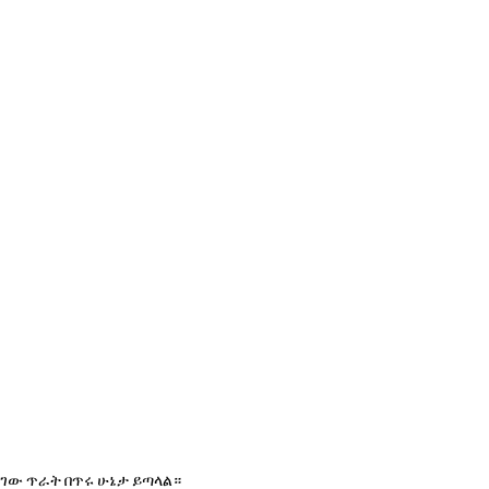
ለገው ጥራት በጥሩ ሁኔታ ይጣላል።