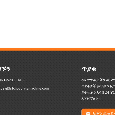
ግኙን
ጥያቄ
ስለ ምርቶቻችን ወይም
86-15528001618
ጥያቄዎች እባክዎን ኢ
suzy@lstchocolatemachine.com
ይተዉልን እና በ 24 
እንገናኛለን።
አሁን ይጠይ