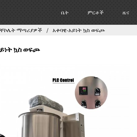
ቤት
ምርቶች
ዜና
የቸኮሌት ማጣሪያዎች
አቀባዊ-አይነት ኳስ ወፍጮ
አይነት ኳስ ወፍጮ