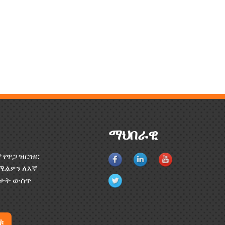
ማህበራዊ
 የዋጋ ዝርዝር
ሜልዎን ለእኛ
ሰዓታት ውስጥ
ቁ