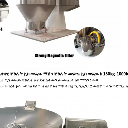
አቀባዊ ቸኮሌት ኳስ ወፍጮ ማሽን ቸኮሌት መፍጫ ኳስ ወፍጮ ከ 150kg-1000k
ሌት ኳስ ወፍጮ ቸኮሌት እና ድብልቅውን ለመፍጨት ልዩ ማሽን ነው።
አረብ ብረት ኳስ መካከል ባለው ተፅእኖ እና ግጭት በቋሚ ሲሊንደር ውስጥ ፣ ቁሱ ወደሚፈ