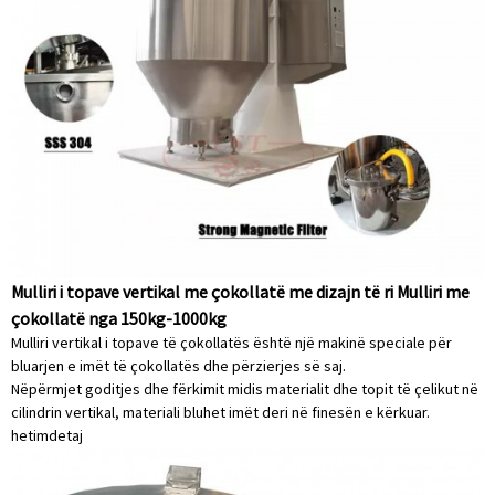
Mulliri i topave vertikal me çokollatë me dizajn të ri Mulliri me
çokollatë nga 150kg-1000kg
Mulliri vertikal i topave të çokollatës është një makinë speciale për
bluarjen e imët të çokollatës dhe përzierjes së saj.
Nëpërmjet goditjes dhe fërkimit midis materialit dhe topit të çelikut në
cilindrin vertikal, materiali bluhet imët deri në finesën e kërkuar.
hetim
detaj