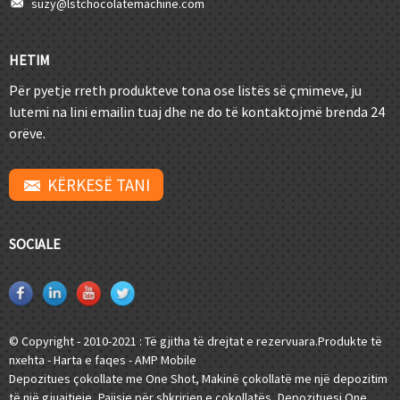
suzy@lstchocolatemachine.com
HETIM
Për pyetje rreth produkteve tona ose listës së çmimeve, ju
lutemi na lini emailin tuaj dhe ne do të kontaktojmë brenda 24
orëve.
KËRKESË TANI
SOCIALE
© Copyright - 2010-2021 : Të gjitha të drejtat e rezervuara.
Produkte të
nxehta
-
Harta e faqes
-
AMP Mobile
Depozitues çokollate me One Shot
,
Makinë çokollatë me një depozitim
të një gjuajtjeje
,
Pajisje për shkrirjen e çokollatës
,
Depozituesi One