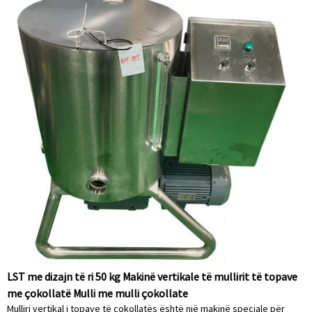
LST me dizajn të ri 50 kg Makinë vertikale të mullirit të topave
me çokollatë Mulli me mulli çokollate
Mulliri vertikal i topave të çokollatës është një makinë speciale për