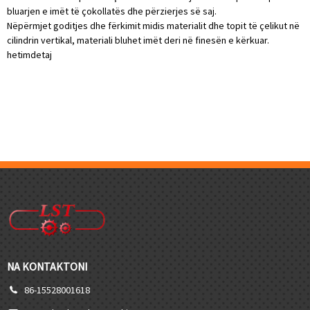
bluarjen e imët të çokollatës dhe përzierjes së saj.
Nëpërmjet goditjes dhe fërkimit midis materialit dhe topit të çelikut në
cilindrin vertikal, materiali bluhet imët deri në finesën e kërkuar.
hetim
detaj
NA KONTAKTONI
86-15528001618