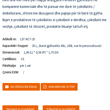
kompaninë komerciale dhe të punuar me dorë të çokollatës /
ëmbëlsirave, shtoni me disa pjesë dhe pajisje për të bërë të gjitha
llojet e produkteve të çokollatës si çokollatë e derdhur, çokollatë me
veshje, çokollatë të zbrazët, produkte bluarje tartufi etj.
Artikulli nr:
LST NCT-25
Kapaciteti i hopper:
25 L, (kanë gjithashtu 60L, 100L ose të personalizuar)
Dimensionet:
1,06 (L) * 0,56 (P) * 1,75 (H)
Certifikimi:
CE
Përshtatje:
për 1 set
Çmimi EXW:
/
NA DËRGONI EMAIL
SHKARKONI SI PDF
Detajet e produktit
Etiketat e produktit