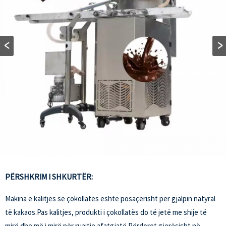
PËRSHKRIM I SHKURTËR:
Makina e kalitjes së çokollatës është posaçërisht për gjalpin natyral
të kakaos.Pas kalitjes, produkti i çokollatës do të jetë me shije të
mirë dhe më i mirë për ruajtje afatgjatë.Përdoret gjerësisht në