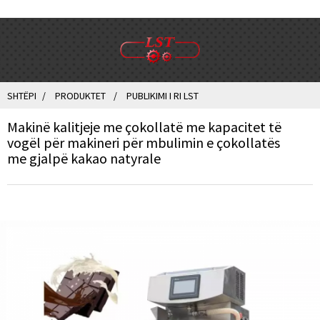
SHTËPI
PRODUKTET
PUBLIKIMI I RI LST
Makinë kalitjeje me çokollatë me kapacitet të
vogël për makineri për mbulimin e çokollatës
me gjalpë kakao natyrale