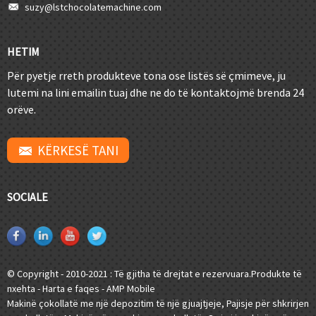
suzy@lstchocolatemachine.com
HETIM
Për pyetje rreth produkteve tona ose listës së çmimeve, ju
lutemi na lini emailin tuaj dhe ne do të kontaktojmë brenda 24
orëve.
KËRKESË TANI
SOCIALE
© Copyright - 2010-2021 : Të gjitha të drejtat e rezervuara.
Produkte të
nxehta
-
Harta e faqes
-
AMP Mobile
Makinë çokollatë me një depozitim të një gjuajtjeje
,
Pajisje për shkrirjen