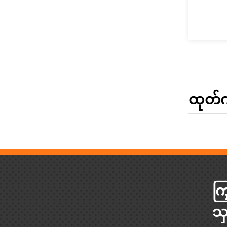
ထုတ်က
ကြ
သ