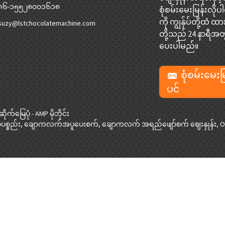
၈၆-၁၅၅၂၈၀၀၁၆၁၈
စုံစမ်းမေးမြန်းလို
ကို ကျွန်ုပ်တို့ထံ ထားခ
suzy@lstchocolatemachine.com
တို့သည် 24 နာရီအ
ပေးပါမည်။
စုံစမ်းမေးမ
ပင်
ဆိုက်မြေပုံ
-
AMP မိုဘိုင်း
စ္စည်း
,
ချောကလက်အပူပေးစက်
,
ချောကလက် အရည်ဖျော်စက် ဈေးနှုန်း
,
O