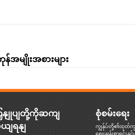
ုန်အမျိုးအစားများ
ှနျုပျတို့ကိုဆကျ
စုံစမ်းရေး
ှယျရနျ
ကျွန်ုပ်တို့၏ထုတ်ကု
စျေးနှုန်းစာရင်းန