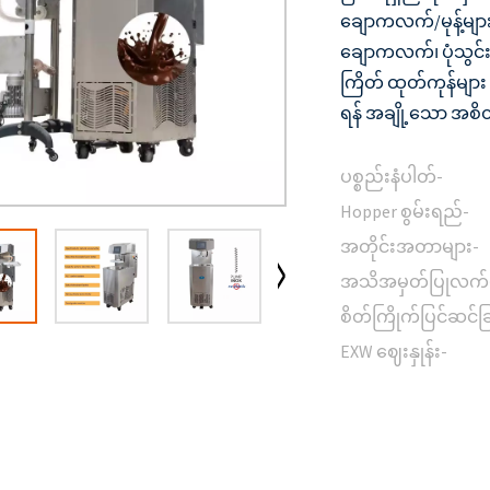
ချောကလက်/မုန့်များ 
ချောကလက်၊ ပုံသွင
ကြိတ် ထုတ်ကုန်များ
ရန် အချို့သော အစိတ်
ပစ္စည်းနံပါတ်-
Hopper စွမ်းရည်-
အတိုင်းအတာများ-
အသိအမှတ်ပြုလက်မ
စိတ်ကြိုက်ပြင်ဆင်ခြ
EXW ဈေးနှုန်း-