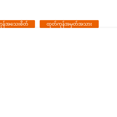
ုန်အသေးစိတ်
ထုတ်ကုန်အမှတ်အသား