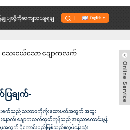
ှနျုပျတို့ကိုဆကျသှယျရနျ
English
က် သေးငယ်သော ချောကလက်
ာ်ပြချက်-
းစက်သည် သဘာဝကိုကိုးထောပတ်အတွက် အထူး
ြီးနောက်၊ ချောကလက်ထုတ်ကုန်သည် အရသာကောင်းမွန်
င်မှုအတွက် ပိုကောင်းမည်ဖြစ်သည်။လုပ်ငန်းသုံး