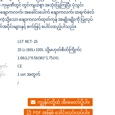
ကုမ္ပဏီတွင် တွင်ကျယ်စွာ အသုံးပြုကြပြီး ပုံသွင်း
်းချောကလက်၊ အခေါင်းပေါက် ချောကလက်၊ ထရက်ဖဲလ်
 ကဲ့သို့သော ချောကလက်ထုတ်ကုန် အမျိုးမျိုးကို ပြုလုပ်
အပိုင်းများနှင့် စက်ဖြင့် ပေါင်းထည့်ပါသည်။
LST NCT-25
25 L၊ (60L၊ 100L သို့မဟုတ်စိတ်ကြိုက်)
1.06(L)*0.56(W)*1.75(H)
ှတ်-
CE
င်း-
1 set အတွက်
/
ကျွန်ုပ်တို့ထံ အီးမေးလ်ပို့ပါ။
PDF အဖြစ် ဒေါင်းလုဒ်လုပ်ပါ။