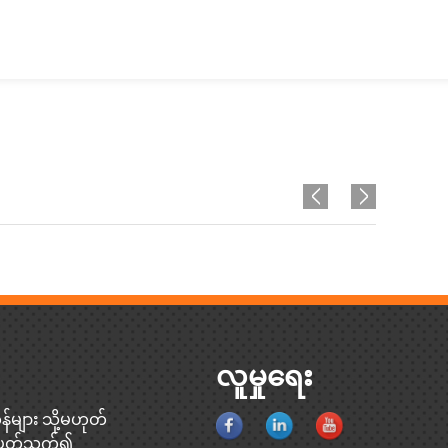
လူမှုရေး
န်များ သို့မဟုတ်
ှင့်ပတ်သက်၍