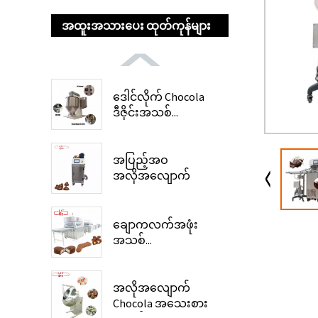
အထူးအသားပေး ထုတ်ကုန်များ
ဒေါင်လိုက် Chocola
ဒီဇိုင်းအသစ်...
အပြည့်အဝ
အလိုအလျောက်
ချောကလက် C ...
ချောကလက်အဖုံး
အသစ်...
အလိုအလျောက်
Chocola အသေးစား