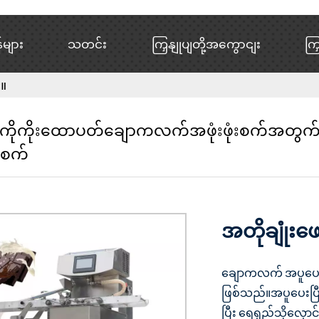
်များ
သတင်း
ကြှနျုပျတို့အကွောငျး
ကြ
။
ိုကိုးထောပတ်ချောကလက်အဖုံးဖုံးစက်အတွ
းစက်
အတိုချုံးဖေ
ချောကလက် အပူပေ
ဖြစ်သည်။အပူပေးပ
ပြီး ရေရှည်သိုလှော