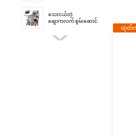
အသစ်...
သေးငယ်တဲ့
ချောကလက် စွမ်းဆောင်
ထုတ်က
ရည်...