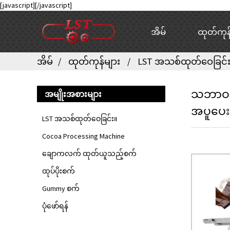
[javascript]
[/javascript]
အိမ်
ထုတ်ကုန
အိမ်
ထုတ်ကုန်များ
LST အသစ်ထုတ်ဝေခြင်း
သဘာဝက
အမျိုးအစားများ
အပူပေ
LST အသစ်ထုတ်ဝေခြင်း။
Cocoa Processing Machine
ချောကလက် ထုတ်ယူသည့်စက်
ထုပ်ပိုးစက်
Gummy စက်
ပုံဖော်ရန်