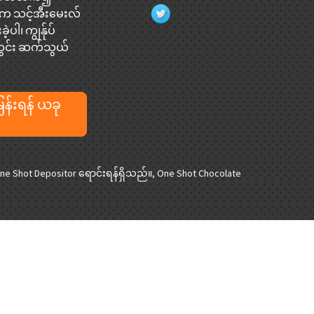
ပါက သင့်အီးမေးလ်
ဲ့ပါ၊ ကျွန်ုပ်
တွင်း ဆက်သွယ်
ြန်းရန် ယခု
ne Shot Depositor ရောင်းရန်ရှိသည်။
,
One Shot Chocolate