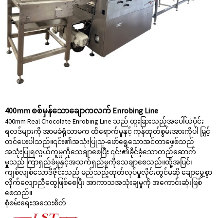
400mm စစ်မှန်သောချောကလက် Enrobing Line
400mm Real Chocolate Enrobing Line သည် ထူးခြားသည့်အပေါ်ယံပိုင်း
ရလဒ်များကို အာမခံရုံသာမက ထိရောက်မှုနှင့် ကုန်ထုတ်စွမ်းအားကိုပါ မြှင့်
တင်ပေးပါသည်။၎င်း၏အသုံးပြုသူ-ဖော်ရွေသောအင်တာဖေ့စ်သည်
အသုံးပြုရလွယ်ကူမှုကိုသေချာစေပြီး ၎င်း၏ခိုင်ခံ့သောတည်ဆောက်
မှုသည် ကြာရှည်ခံမှုနှင့်အသက်ရှည်မှုကိုသေချာစေသည်။ထို့အပြင်၊
ကျစ်လျစ်သောဒီဇိုင်းသည် မည်သည့်ထုတ်လုပ်မှုလိုင်းတွင်မဆို ချောမွေ့စွာ
လိုက်လျောညီထွေဖြစ်စေပြီး အာကာသအသုံးချမှုကို အကောင်းဆုံးဖြစ်
စေသည်။
စုံစမ်းရေး
အသေးစိတ်