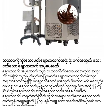
သဘာဝကိုကိုးထောပတ်ချောကလက်အဖုံးဖုံးစက်အတွက် သေး
ငယ်သော ချောကလက် အပူပေးစက်
ချောကလက် အပူပေးစက်သည် သဘာဝကိုကိုးထောပတ်အတွက် အထူး
သီးသန့်ဖြစ်သည်။ပွက်ပွက်ဆူပြီးနောက်၊ ချောကလက်ထုတ်ကုန်သည်
အရသာကောင်းမွန်ပြီး ရေရှည်သိုလှောင်မှုအတွက် ပိုကောင်းမည်ဖြစ်သည်။
လုပ်ငန်းသုံး ချောကလက်/မုန့်များ ကုမ္ပဏီတွင် တွင်ကျယ်စွာ အသုံးပြုကြ
ပြီး ပုံသွင်းချောကလက်၊ ပုံသွင်းချောကလက်၊ အခေါင်းပေါက်
ချောကလက်၊ ထရက်ဖဲလ်ကြိတ် ထုတ်ကုန်များ ကဲ့သို့သော ချောကလက်
ထုတ်ကုန် အမျိုးမျိုးကို ပြုလုပ်ရန် အချို့သော အစိတ်အပိုင်းများနှင့် စက်
ဖြင့် ပေါင်းထည့်ပါသည်။