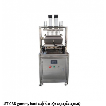
LST CBD gummy hard သကြားလုံး ငွေသွင်းသူအစုံ