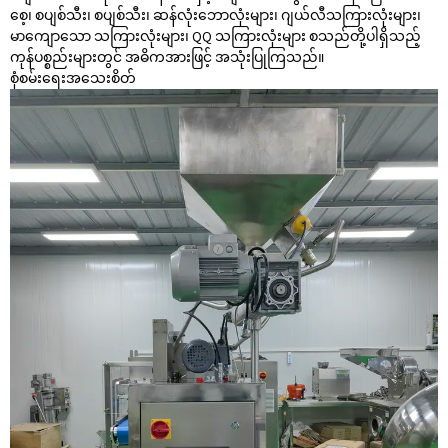
စေ့၊ စပျစ်သီး၊ စပျစ်သီး၊ ဆန်လုံးဘောလုံးများ၊ ဂျယ်လီသကြားလုံးများ၊
မာကျောသော သကြားလုံးများ၊ QQ သကြားလုံးများ စသည်တို့ပါရှိသည့်
ကုန်ပစ္စည်းများတွင် အဓိကအားဖြင့် အသုံးပြုကြသည်။
စုံစမ်းရေး
အသေးစိတ်