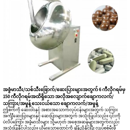
အခွံမာသီး/သစ်သီးခြောက်/ဆေးပြားများအတွက် 6 ကီလိုဂရမ်မှ
150 ကီလိုဂရမ်အထိရှိသော အလိုအလျောက်ချောကလက်/
သကြား/အမှုန့် သေးငယ်သော ချောကလက်/အမှုန့်
ဤစက်ကို ဆေးဝါးနှင့် အစားအသောက်လုပ်ငန်းများအတွက် သကြား
အင်္ကျီဆေးပြားများနှင့် ဆေးပြားများအတွက် အသုံးပြုပါသည်။ ၎င်းကို
ပဲလိပ်ကြော်၊ အခွံမာသီးများ သို့မဟုတ် အစေ့အဆန်များအတွက်လည်း
အသုံးပြုနိုင်ပါသည်။ ယိမ်းသောထောင့်ကို ချိန်ညှိနိုင်ပြီး လျှပ်စစ်မီးဖို