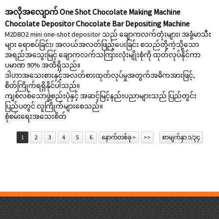
အလိုအလျောက် One Shot Chocolate Making Machine
Chocolate Depositor Chocolate Bar Depositing Machine
M2D8O2 mini one-shot depositor သည် ချောကလက်တုံးများ၊ အခွံမာသီး
များ ရောစပ်ခြင်း၊ အလယ်အလတ်ဖြည့်ပေးခြင်း စသည်တို့ကဲ့သို့သော
အရည်အသွေးမြင့် ချောကလက်သကြားလုံးမျိုးစုံကို ထုတ်လုပ်နိုင်ကာ
ပမာဏ 90% အထိရှိသည်။
ဒါဟာအသေးစားနှင့်အလတ်စားထုတ်လုပ်မှုအတွက်အဓိကအားဖြင့်,
စိတ်ကြိုက်ရရှိနိုင်ပါသည်။
ကျစ်လစ်သောဖွဲ့စည်းပုံနှင့် အဆင့်မြင့်နည်းပညာများသည် ပြည်တွင်း
ပြည်ပတွင် လူကြိုက်များစေသည်။
စုံစမ်းရေး
အသေးစိတ်
1
2
3
4
5
6
နောက်တစ်ခု >
>>
စာမျက်နှာ ၁/၃၄