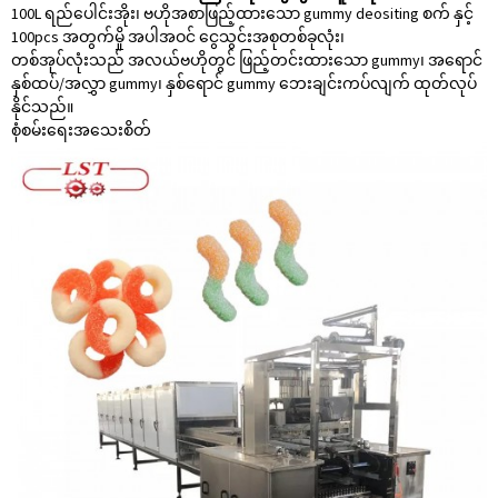
100L ရည်ပေါင်းအိုး၊ ဗဟိုအစာဖြည့်ထားသော gummy deositing စက် နှင့်
100pcs အတွက်မှို အပါအဝင် ငွေသွင်းအစုတစ်ခုလုံး၊
တစ်အုပ်လုံးသည် အလယ်ဗဟိုတွင် ဖြည့်တင်းထားသော gummy၊ အရောင်
နှစ်ထပ်/အလွှာ gummy၊ နှစ်ရောင် gummy ဘေးချင်းကပ်လျက် ထုတ်လုပ်
နိုင်သည်။
စုံစမ်းရေး
အသေးစိတ်