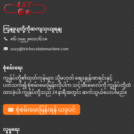
ကြှနျုပျတို့ကိုဆကျသှယျရနျ
၈၆-၁၅၅၂၈၀၀၁၆၁၈
suzy@lstchocolatemachine.com
စုံစမ်းရေး
ကျွန်ုပ်တို့၏ထုတ်ကုန်များ သို့မဟုတ် စျေးနှုန်းစာရင်းနှင့်
ပတ်သက်၍ စုံစမ်းမေးမြန်းလိုပါက သင့်အီးမေးလ်ကို ကျွန်ုပ်တို့ထံ
ထားခဲ့ပါ၊ ကျွန်ုပ်တို့သည် 24 နာရီအတွင်း ဆက်သွယ်ပေးပါမည်။
စုံစမ်းမေးမြန်းရန် ယခုပင်
လူမှုရေး