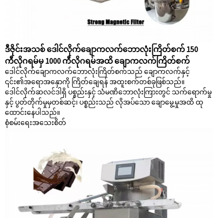
ဒီဇိုင်းအသစ် ဒေါင်လိုက်ချောကလက်ဘောလုံးကြိတ်စက် 150
ကီလိုဂရမ်မှ 1000 ကီလိုဂရမ်အထိ ချောကလက်ကြိတ်စက်
ဒေါင်လိုက်ချောကလက်ဘောလုံးကြိတ်စက်သည် ချောကလက်နှင့်
၎င်း၏အရောအနှောကို ကြိတ်ချေရန် အထူးစက်တစ်ခုဖြစ်သည်။
ဒေါင်လိုက်ဆလင်ဒါရှိ ပစ္စည်းနှင့် သံမဏိဘောလုံးကြားတွင် သက်ရောက်မှု
နှင့် ပွတ်တိုက်မှုမှတစ်ဆင့်၊ ပစ္စည်းသည် လိုအပ်သော ချောမွေ့မှုအထိ ထု
ထောင်းနေပါသည်။
စုံစမ်းရေး
အသေးစိတ်