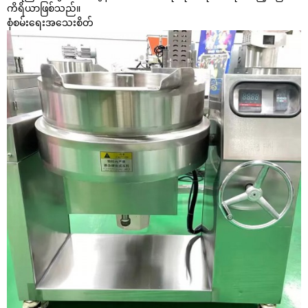
ကိရိယာဖြစ်သည်။
စုံစမ်းရေး
အသေးစိတ်