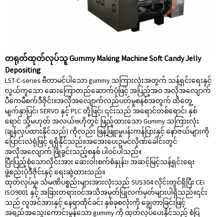
တရုတ်ထုတ်လုပ်သူ Gummy Making Machine Soft Candy Jelly
Depositing
LST-C-series ဗီတာမင်ပါသော gummy သကြားလုံးအတွက် သန့်ရှင်းရေးနှင့်
လွယ်ကူသော ဆေးကြောတည်ဆောက်ပုံဖြင့် အပြည့်အဝ အလိုအလျောက်
ပီကေမီစက်ဒီဇိုင်း။အလိုအလျောက်လည်ပတ်မှုစနစ်အတွက် ထိတွေ့
မျက်နှာပြင်၊ SERVO နှင့် PLC တို့ဖြင့်၊ ၎င်းသည် အရောင်တစ်ရောင်၊ နှစ်
ရောင် သို့မဟုတ် အလယ်ဗဟိုတွင် ဖြည့်ထားသော Gummy သကြားလုံး
(ချန်လှပ်ထားနိုင်သည်) ကိုလည်း ဖြန့်ဖြူးမှုပန်းကန်ပြားနှင့် နော်ဇယ်များကို
ပြောင်းလဲရုံဖြင့် ရရှိနိုင်သည်။အအေးပေးဥမင်လိုဏ်ခေါင်းတွင်
အလိုအလျောက် ဖြိုခွင်းသည့်စနစ် ပါဝင်ပါသည်။
ပြီးပြည့်စုံသောလိုင်းအား ဆေးဝါးစက်စံနှုန်း၊ အဆင့်မြင့်သန့်ရှင်းရေး
ဖွဲ့စည်းပုံဒီဇိုင်းနှင့် ရေးဆွဲထားသည်။
ထုတ်လုပ်မှု၊ သံမဏိပစ္စည်းများအားလုံးသည် SUS304 လိုင်းတွင်ရှိပြီး CE၊
ISO9001 နှင့် အခြားတရားဝင်အသိအမှတ်ပြုလက်မှတ်များပါရှိသည်။၎င်း
သည် လူအင်အားနှင့် နေရာထိုင်ခင်း နှစ်ခုစလုံးကို ချွေတာခြင်းဖြင့်
အရည်အသွေးကောင်းမွန်သော gummy ကို ထုတ်လုပ်ပေးနိုင်သည့် စံပြ