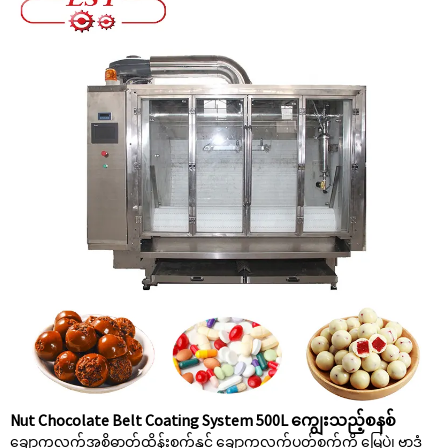
Nut Chocolate Belt Coating System 500L ကျွေးသည့်စနစ်
ချောကလက်အစိုဓာတ်ထိန်းစက်နှင့် ချောကလက်ပွတ်စက်ကို မြေပဲ၊ ဗာဒံ