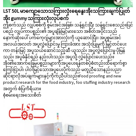
LST 50L မာကျောသောသကြားလုံးရေနွေးအိုးသကြားချက်ပြုတ်
အိုး gummy သကြားလုံးလုပ်စက်
ဤစက်သည် လျှပ်စစ်ကို စွမ်းအင်အဖြစ်၊ သန့်ရှင်းပြီး သန့်ရှင်းစေသည်။ပြင်
ပစည် လျှပ်ကာပစ္စည်း၏ အပူချိန်မြင့်မားသော အစိတ်အပိုင်းသည်
နောက်ဆုံးပေါ် ပက်ကေ့ဂျ်များအားလုံးကို ယူဆောင်ပြီး၊ အပူစွမ်းအင်
အလယ်အလတ် အပူလွှဲပြောင်းမှု ကြားခံအား အသုံးပြုမှုကို မြှင့်တင်ပေး
ကာ တန်းမြင့် အပူသယ်ဆောင်သည့်ဆီ ယူသည်၊ အပူလွှဲပြောင်းမှု ပိုမြန်
သည်၊ အပူခံနိုင်ရည် နည်းပါးသည်၊ အပူသို့ လွှဲပြောင်းပေးသည်။
အိုး၏အောက်ခြေမှပစ္စည်းများကိုအပူပေးရန်တစ်ပုံစံတည်းထိရောက်စွာ
ကြော်ငြာပါ၊ ပါဝါမြင့်သောအပူပေးပိုက်သည် မတူညီသောနည်းပညာ
ဆိုင်ရာလိုအပ်ချက်များနှင့်ကိုက်ညီပါသည်။Food proofing and new
product research for the food industry, foo stuffing industry research
အတွက် စံပြကိရိယာ။
စုံစမ်းရေး
အသေးစိတ်