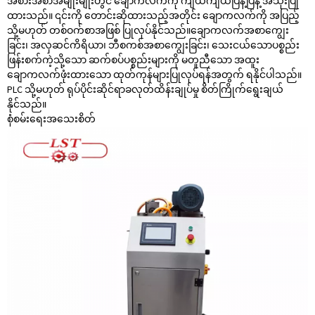
အစားအစာအမျိုးမျိုးတွင် ချောကလက်ကို ကျယ်ကျယ်ပြန့်ပြန့် အသုံးပြု
ထားသည်။ ၎င်းကို တောင်းဆိုထားသည့်အတိုင်း ချောကလက်ကို အပြည့်
သို့မဟုတ် တစ်ဝက်စာအဖြစ် ပြုလုပ်နိုင်သည်။ချောကလက်အစာကျွေး
ခြင်း၊ အလှဆင်ကိရိယာ၊ ဘီစကစ်အစာကျွေးခြင်း၊ သေးငယ်သောပစ္စည်း
ဖြန်းစက်ကဲ့သို့သော ဆက်စပ်ပစ္စည်းများကို မတူညီသော အထူး
ချောကလက်ဖုံးထားသော ထုတ်ကုန်များပြုလုပ်ရန်အတွက် ရနိုင်ပါသည်။
PLC သို့မဟုတ် ရုပ်ပိုင်းဆိုင်ရာခလုတ်ထိန်းချုပ်မှု စိတ်ကြိုက်ရွေးချယ်
နိုင်သည်။
စုံစမ်းရေး
အသေးစိတ်