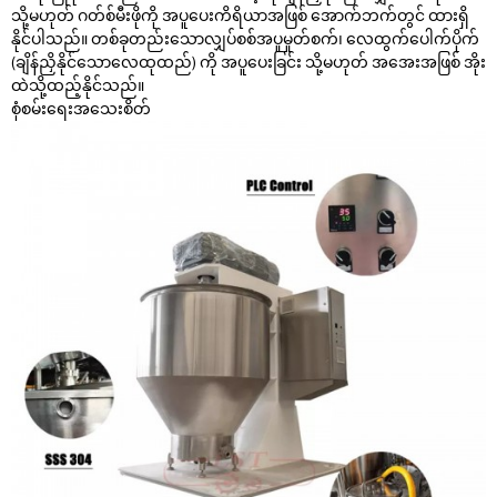
သို့မဟုတ် ဂတ်စ်မီးဖိုကို အပူပေးကိရိယာအဖြစ် အောက်ဘက်တွင် ထားရှိ
နိုင်ပါသည်။ တစ်ခုတည်းသောလျှပ်စစ်အပူမှုတ်စက်၊ လေထွက်ပေါက်ပိုက်
(ချိန်ညှိနိုင်သောလေထုထည်) ကို အပူပေးခြင်း သို့မဟုတ် အအေးအဖြစ် အိုး
ထဲသို့ထည့်နိုင်သည်။
စုံစမ်းရေး
အသေးစိတ်