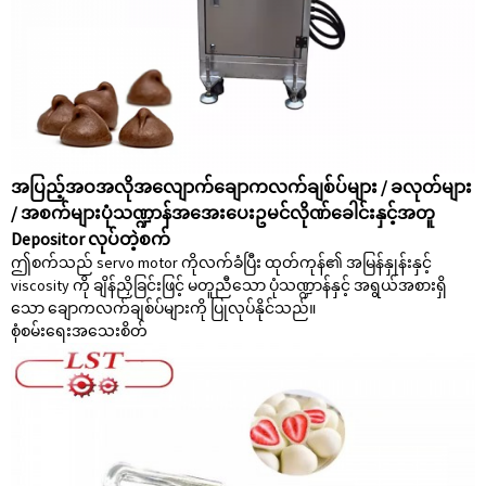
အပြည့်အဝအလိုအလျောက်ချောကလက်ချစ်ပ်များ / ခလုတ်များ
/ အစက်များပုံသဏ္ဍာန်အအေးပေးဥမင်လိုဏ်ခေါင်းနှင့်အတူ
Depositor လုပ်တဲ့စက်
ဤစက်သည် servo motor ကိုလက်ခံပြီး ထုတ်ကုန်၏ အမြန်နှုန်းနှင့်
viscosity ကို ချိန်ညှိခြင်းဖြင့် မတူညီသော ပုံသဏ္ဍာန်နှင့် အရွယ်အစားရှိ
သော ချောကလက်ချစ်ပ်များကို ပြုလုပ်နိုင်သည်။
စုံစမ်းရေး
အသေးစိတ်