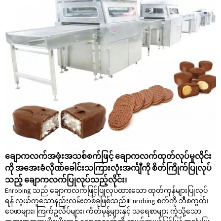
ချောကလက်အဖုံးအသစ်စက်ဖြင့် ချောကလက်ထုတ်လုပ်မှုလိုင်း
ကို အအေးခံလိုဏ်ခေါင်းသကြားလုံးအင်္ကျီကို စိတ်ကြိုက်ပြုလုပ်
သည့် ချောကလက်ပြုလုပ်သည့်လိုင်း၊
Enrobing သည် ချောကလက်ဖြင့်ပြုလုပ်ထားသော ထုတ်ကုန်များပြုလုပ်
ရန် လွယ်ကူသောနည်းလမ်းတစ်ခုဖြစ်သည်။Enrobing စက်ကို ဘီစကွတ်၊
ဝေဖာများ၊ ကြက်ဥလိပ်များ၊ ကိတ်မုန့်များနှင့် သရေစာများ ကဲ့သို့သော