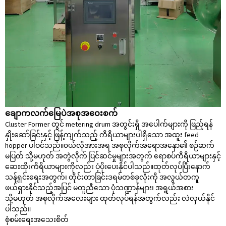
ချောကလက်မြေပဲအစုအဝေးစက်
Cluster Former တွင် metering drum အတွင်းရှိ အပေါက်များကို ဖြည့်ရန်
နှိုးဆော်ခြင်းနှင့် ဖြန့်ကျက်သည့် ကိရိယာများပါရှိသော အထူး feed
hopper ပါဝင်သည်။၀ယ်လိုအားအရ အစုလိုက်အရောအနှော၏ စဉ်ဆက်
မပြတ် သို့မဟုတ် အတွဲလိုက် ပြင်ဆင်မှုများအတွက် ရောစပ်ကိရိယာများနှင့်
ဆေးထိုးကိရိယာများကိုလည်း ပံ့ပိုးပေးနိုင်ပါသည်။ထုတ်လုပ်ပြီးနောက်
သန့်ရှင်းရေးအတွက်၊ တိုင်းတာခြင်းဒရမ်တစ်ခုလုံးကို အလွယ်တကူ
ဖယ်ရှားနိုင်သည့်အပြင် မတူညီသော ပုံသဏ္ဍာန်များ၊ အရွယ်အစား
သို့မဟုတ် အစုလိုက်အလေးများ ထုတ်လုပ်ရန်အတွက်လည်း လဲလှယ်နိုင်
ပါသည်။
စုံစမ်းရေး
အသေးစိတ်