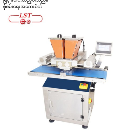
စုံစမ်းရေး
အသေးစိတ်