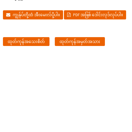
ကျွန်ုပ်တို့ထံ အီးမေးလ်ပို့ပါ။
PDF အဖြစ် ဒေါင်းလုဒ်လုပ်ပါ။
ထုတ်ကုန်အသေးစိတ်
ထုတ်ကုန်အမှတ်အသား