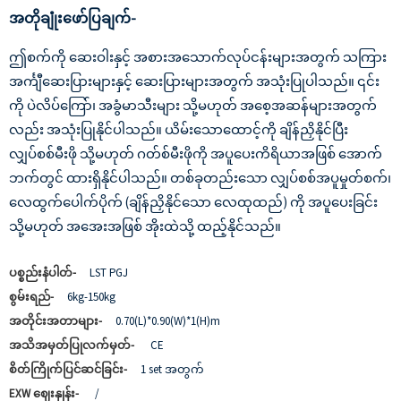
အတိုချုံးဖော်ပြချက်-
ဤစက်ကို ဆေးဝါးနှင့် အစားအသောက်လုပ်ငန်းများအတွက် သကြား
အင်္ကျီဆေးပြားများနှင့် ဆေးပြားများအတွက် အသုံးပြုပါသည်။ ၎င်း
ကို ပဲလိပ်ကြော်၊ အခွံမာသီးများ သို့မဟုတ် အစေ့အဆန်များအတွက်
လည်း အသုံးပြုနိုင်ပါသည်။ ယိမ်းသောထောင့်ကို ချိန်ညှိနိုင်ပြီး
လျှပ်စစ်မီးဖို သို့မဟုတ် ဂတ်စ်မီးဖိုကို အပူပေးကိရိယာအဖြစ် အောက်
ဘက်တွင် ထားရှိနိုင်ပါသည်။ တစ်ခုတည်းသော လျှပ်စစ်အပူမှုတ်စက်၊
လေထွက်ပေါက်ပိုက် (ချိန်ညှိနိုင်သော လေထုထည်) ကို အပူပေးခြင်း
သို့မဟုတ် အအေးအဖြစ် အိုးထဲသို့ ထည့်နိုင်သည်။
ပစ္စည်းနံပါတ်-
LST PGJ
စွမ်းရည်-
6kg-150kg
အတိုင်းအတာများ-
0.70(L)*0.90(W)*1(H)m
အသိအမှတ်ပြုလက်မှတ်-
CE
စိတ်ကြိုက်ပြင်ဆင်ခြင်း-
1 set အတွက်
EXW ဈေးနှုန်း-
/