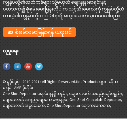
ကျွန်ုပ်တို့၏ထုတ်ကုန်များ သို့မဟုတ် စျေးနှုန်းစာရင်းနှင့်
ပတ်သက်၍ စုံစမ်းမေးမြန်းလိုပါက သင့်အီးမေးလ်ကို ကျွန်ုပ်တို့ထံ
ထားခဲ့ပါ၊ ကျွန်ုပ်တို့သည် 24 နာရီအတွင်း ဆက်သွယ်ပေးပါမည်။
စုံစမ်းမေးမြန်းရန် ယခုပင်
လူမှုရေး
© မူပိုင်ခွင့် - 2010-2021 : All Rights Reserved.
Hot Products များ
-
ဆိုက်
မြေပုံ
-
AMP မိုဘိုင်း
One Shot Depositor ရောင်းရန်ရှိသည်။
,
ချောကလက် အရည်ပျော်ပစ္စည်း
,
ချောကလက် အရည်ဖျော်စက် ဈေးနှုန်း
,
One Shot Chocolate Depositor
,
ချောကလက်အပူပေးစက်
,
One Shot Depositor ချောကလက်စက်
,