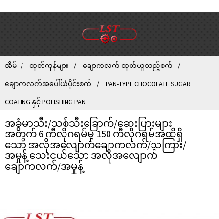
အိမ်
ထုတ်ကုန်များ
ချောကလက် ထုတ်ယူသည့်စက်
ချောကလက်အပေါ်ယံပိုင်းစက်
PAN-TYPE CHOCOLATE SUGAR
COATING နှင့် POLISHING PAN
အခွံမာသီး/သစ်သီးခြောက်/ဆေးပြားများ
အတွက် 6 ကီလိုဂရမ်မှ 150 ကီလိုဂရမ်အထိရှိ
သော အလိုအလျောက်ချောကလက်/သကြား/
အမှုန့် သေးငယ်သော အလိုအလျောက်
ချောကလက်/အမှုန့်