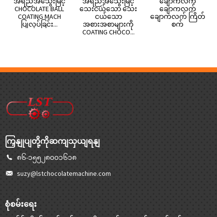
အရည်အသွေးမြင့်
အရည်အသွေးမြင့်
ချောကလက်
CHOCOLATE BALL
သေးငယ်သော သေး
ချောကလက်
COATING MACH
ငယ်သော
ချောကလက် ကြိတ်
ပြုလုပ်ခြင်း...
အစားအစာများကို
စက်
COATING CHOCO...
ကြှနျုပျတို့ကိုဆကျသှယျရနျ
၈၆-၁၅၅၂၈၀၀၁၆၁၈
suzy@lstchocolatemachine.com
စုံစမ်းရေး