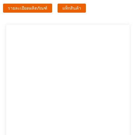
รายละเอียดผลิตภัณฑ์
แท็กสินค้า