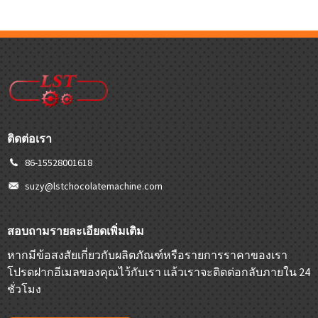
ติดต่อเรา
86-15528001618
suzy@lstchocolatemachine.com
สอบถามรายละเอียดเพิ่มเติม
หากมีข้อสงสัยเกี่ยวกับผลิตภัณฑ์หรือรายการราคาของเรา
โปรดฝากอีเมลของคุณไว้กับเรา แล้วเราจะติดต่อกลับภายใน 24
ชั่วโมง