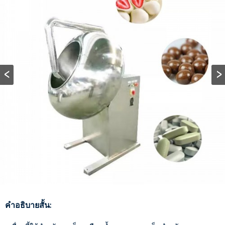
คำอธิบายสั้น: