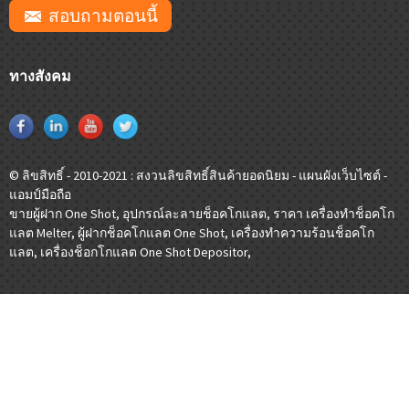
สอบถามตอนนี้
ทางสังคม
© ลิขสิทธิ์ - 2010-2021 : สงวนลิขสิทธิ์
สินค้ายอดนิยม
-
แผนผังเว็บไซต์
-
แอมป์มือถือ
ขายผู้ฝาก One Shot
,
อุปกรณ์ละลายช็อคโกแลต
,
ราคา เครื่องทำช็อคโก
แลต Melter
,
ผู้ฝากช็อคโกแลต One Shot
,
เครื่องทำความร้อนช็อคโก
แลต
,
เครื่องช็อกโกแลต One Shot Depositor
,