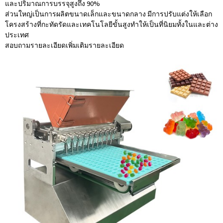
และปริมาณการบรรจุสูงถึง 90%
ส่วนใหญ่เป็นการผลิตขนาดเล็กและขนาดกลาง มีการปรับแต่งให้เลือก
โครงสร้างที่กะทัดรัดและเทคโนโลยีขั้นสูงทำให้เป็นที่นิยมทั้งในและต่าง
ประเทศ
สอบถามรายละเอียดเพิ่มเติม
รายละเอียด