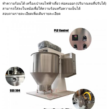
ทำความร้อนได้ เครื่องเป่าลมไฟฟ้าเดี่ยว ท่อลมออก (ปริมาณลมที่ปรับได้)
สามารถใส่ลงในหม้อเพื่อให้ความร้อนหรือความเย็นได้
สอบถามรายละเอียดเพิ่มเติม
รายละเอียด