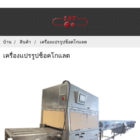
บ้าน
สินค้า
เครื่องแปรรูปช็อคโกแลต
เครื่องแปรรูปช็อคโกแลต