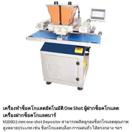
เครื่องทำช็อคโกแลตอัตโนมัติ One Shot ผู้ฝากช็อคโกแลต
เครื่องฝากช็อคโกแลตบาร์
M2D8O2 mini one-shot Depositor สามารถผลิตลูกอมช็อกโกแลตคุณภาพ
สูงหลายประเภท เช่น ช็อกโกแลตบล็อก การผสมถั่ว ไส้ตรงกลาง ฯลฯ