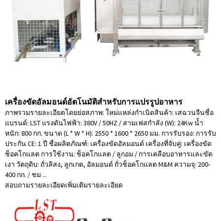
เครื่องขัดอัลมอนด์อัตโนมัติสำหรับการแปรรูปอาหาร
ภาพรวมรายละเอียดโดยย่อสภาพ: ใหม่แหล่งกำเนิดสินค้า: เสฉวนจีนชื่อ
แบรนด์: LST แรงดันไฟฟ้า: 380V / 50HZ / สามเฟสกำลัง (W): 24Kw น้ำ
หนัก: 800 กก. ขนาด (L * W * H): 2550 * 1600 * 2650 มม. การรับรอง: การรับ
ประกัน CE: 1 ปี ชื่อผลิตภัณฑ์: เครื่องขัดอัลมอนด์ เครื่องที่จับคู่: เครื่องขัด
ช็อคโกแลต การใช้งาน: ช็อคโกแลต / ลูกอม / การเคลือบอาหารและขัด
เงา วัตถุดิบ: ถั่วลิสง, ลูกเกด, อัลมอนด์ ถั่วช็อคโกแลต M&M ความจุ: 200-
400 กก. / ชม ...
สอบถามรายละเอียดเพิ่มเติม
รายละเอียด