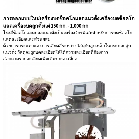
การออกแบบใหม่เครื่องบดช็อคโกแลตแนวตั้งเครื่องบดช็อคโก
แลตเครื่องบดลูกตั้งแต่ 150 กก. - 1,000 กก
โรงสีช็อคโกแลตบอลแนวตั้งเป็นเครื่องจักรพิเศษสำหรับการบดช็อคโก
แลตละเอียดและส่วนผสม
ด้วยการกระแทกและการเสียดสีระหว่างวัสดุกับลูกเหล็กในกระบอกสูบ
แนวตั้ง วัสดุจะถูกบดละเอียดให้ได้ความละเอียดที่ต้องการ
สอบถามรายละเอียดเพิ่มเติม
รายละเอียด