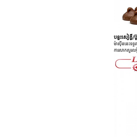
បន្ទះសៀគ្វី/
ម៉ាស៊ីននេះទទ
ការសាកសួរ
លម្