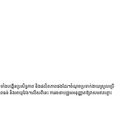
ែមទាំងបង្កើនប្រសិទ្ធភាព និងផលិតភាពផងដែរ។ចំណុចប្រទាក់ងាយស្រួលប្រើ
ធន់ និងអាយុវែង។លើសពីនេះ ការរចនាបង្រួមអនុញ្ញាតឱ្យវាសមឥតខ្ចោះ