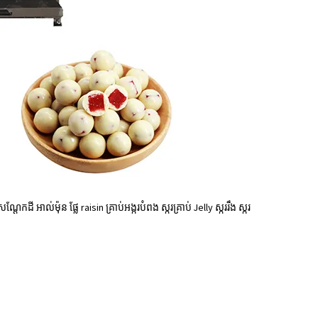
 អាល់ម៉ុន ផ្លែ raisin គ្រាប់អង្ករបំពង ស្ករគ្រាប់ Jelly ស្កររឹង ស្ករ