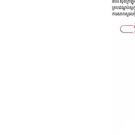
នំប័រ ស៊ុត​ក្រ
គ្រប​ដណ្ដប់​សូ
ការសាកសួរ
លម្