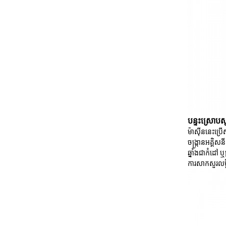
បន្ទះស្រោបសូក
ម៉ាស៊ីននេះប្រ
ចង្ក្រានអគ្គិ
ឆ្នាំងជាកំដៅ ឬ
ការសាកសួរ
លម្