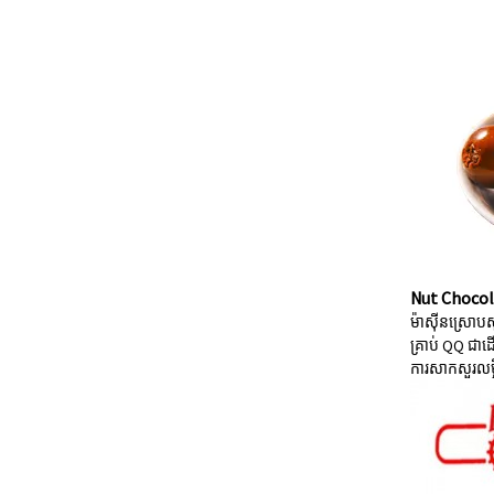
Nut Chocol
ម៉ាស៊ីនស្រោបសូ
គ្រាប់ QQ ជា
ការសាកសួរ
លម្