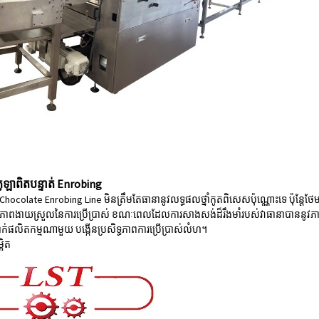
ឡាពិតបន្ទាត់ Enrobing
ocolate Enrobing Line មិនត្រឹមតែធានានូវលទ្ធផលថ្នាំកូតពិសេសប៉ុណ្ណោះទេ ប៉ុន្តែថ
វភាពងាយស្រួលនៃការប្រើប្រាស់ ខណៈពេលដែលការសាងសង់ដ៏រឹងមាំរបស់វាធានាបាននូវភាព
្វាក់ផលិតកម្មណាមួយ បង្កើនប្រសិទ្ធភាពការប្រើប្រាស់លំហ។
អិត