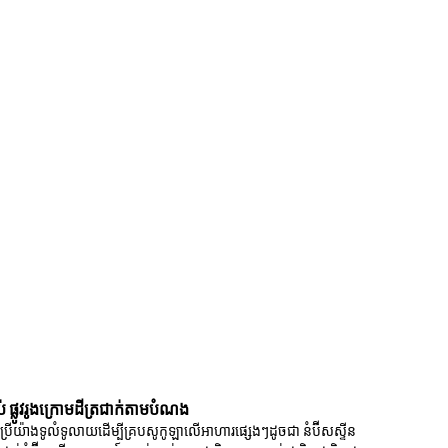
ប់ ផ្លូវរូងក្រោមដីត្រជាក់តាមបំណង
ង​ទូលំទូលាយ​ដើម្បី​គ្រប​សូកូឡា​លើ​អាហារ​ផ្សេង​ៗ​ដូច​ជា នំប៊ីសស្ទីន