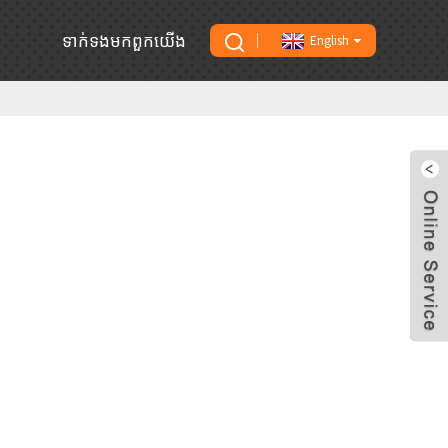
ទាក់ទង​មក​ពួក​យើង
English