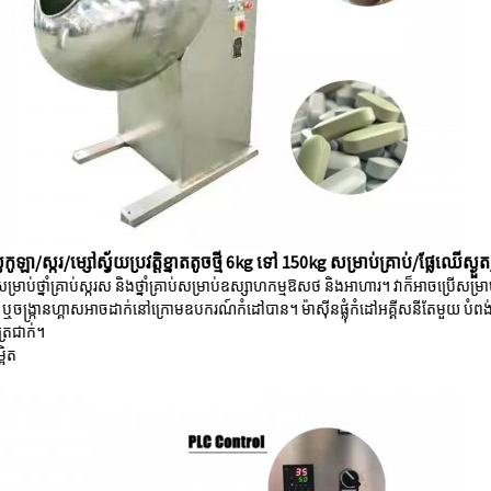
ូឡា/ស្ករ/ម្សៅស្វ័យប្រវត្តិខ្នាតតូចថ្មី 6kg ទៅ 150kg សម្រាប់គ្រាប់/ផ្លែឈើស្ងួត/ថ្
ើសម្រាប់ថ្នាំគ្រាប់ស្ករស និងថ្នាំគ្រាប់សម្រាប់ឧស្សាហកម្មឱសថ និងអាហារ។ វាក៏អាចប្រើសម
សនី ឬចង្ក្រានហ្គាសអាចដាក់នៅក្រោមឧបករណ៍កំដៅបាន។ ម៉ាស៊ីនផ្លុំកំដៅអគ្គីសនីតែមួយ 
ត្រជាក់។
អិត