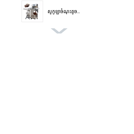
សូកូឡាចំណុះតូច...