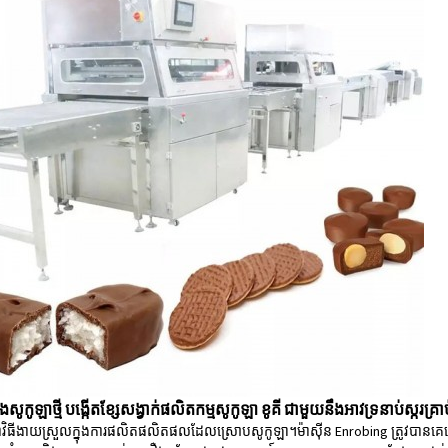
ំងសូកូឡាថ្មី បង្កើតខ្សែសង្វាក់ផលិតកម្មសូកូឡា ខូគី ជាមួយនឹងអាវទ្រនាប់ស្ករគ្រា
វិធីងាយស្រួលក្នុងការផលិតផលិតផលដែលស្រោបសូកូឡា។ម៉ាស៊ីន Enrobing ត្រូវ​បាន​គេ​ប្រើ​យ៉ា