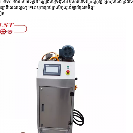
ឡុក នំ​ខេក និង​អាហារ​សម្រន់។គ្រឿង​បន្ថែម​ដូច​ជា ឧបករណ៍​បញ្ចុក​សូកូឡា អ្នក​តុបតែង ប្រដា
កូឡា​ពិសេស​ផ្សេងៗ។PLC ឬការគ្រប់គ្រងប៊ូតុងរូបវិទ្យាគឺស្រេចចិត្ត។
អិត