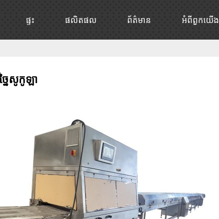
ផ្ទះ
ផលិតផល
ព័ត៌មាន
អំពី​ពួក​យើង
ច្នៃសូកូឡា