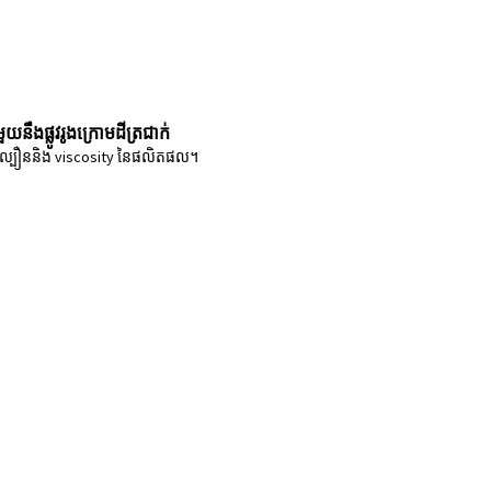
យនឹងផ្លូវរូងក្រោមដីត្រជាក់
រូវល្បឿននិង viscosity នៃផលិតផល។