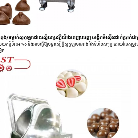
ប៊ូតុង/ទម្លាក់សូកូឡាដោយស្វ័យប្រវត្តិយ៉ាងពេញលេញ បង្កើតម៉ាស៊ីនដាក់ប្រាក់ជាមួ
ួលយកម៉ូទ័រ servo និងអាចធ្វើឱ្យបន្ទះសៀគ្វីសូកូឡាមានរាងនិងទំហំខុសៗគ្នាដោយលៃតម្
អិត