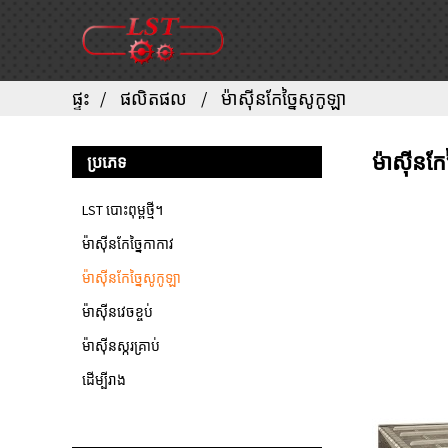
ផ្ទះ
ផលិតផល
ម៉ាស៊ីនកែច្នៃសូកូឡា
ម៉ាស៊ីនកែ
ប្រភេទ
LST បោះពុម្ពថ្មី។
ម៉ាស៊ីនកែច្នៃកាកាវ
ម៉ាស៊ីនកែច្នៃសូកូឡា
ម៉ាស៊ីនវេចខ្ចប់
ម៉ាស៊ីនស្ករគ្រាប់
ដើម្បីរាង