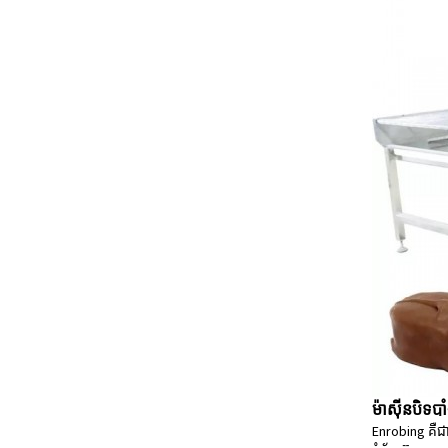
ម៉ាស៊ីនបិទបា
Enrobing គឺជា