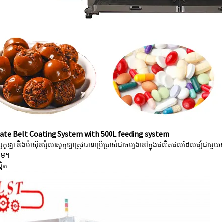
ate Belt Coating System with 500L feeding system
កូឡា និងម៉ាស៊ីនប៉ូលាសូកូឡាត្រូវបានប្រើប្រាស់ជាចម្បងនៅក្នុងផលិតផលដែលផ្សំជាមួយសណ្តែកដី
ដើម។
អិត