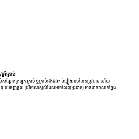
នាំគ្រាប់
្រាប់សណ្តែកក្រឡុក គ្រាប់ ឬគ្រាប់ផងដែរ។ មុំផ្អៀងអាចលៃតម្រូវបាន ហើយ
បំពង់ខ្យល់ចេញចូល (បរិមាណខ្យល់ដែលអាចលៃតម្រូវបាន) អាចដាក់ចូលទៅក្នុង