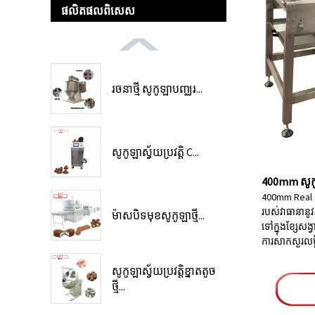
ផលិតផល​ពិសេស
រចនាថ្មី សូកូឡាបញ្ឈរ...
សូកូឡា​ស្វ័យ​ប្រវត្តិ C...
400mm សូកូ
400mm Real Ch
របស់វាធានានូ
ម៉ាសបិទមុខសូកូឡាថ្មី...
ទៅក្នុងខ្សែសង
ការសាកសួរ
លម្
សូកូឡាស្វ័យប្រវត្តិខ្នាតតូច
ថ្មី...