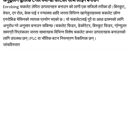
अनुकूलन कूलिङ टनेल क्यान्डी कोटको साथ लाइन बनाउने
Enrobing चकलेट लेपित उत्पादनहरु बनाउन को लागी एक सजिलो तरीका हो।बिस्कुट,
वेफर, एग रोल, केक पाई र स्न्याक्स आदि जस्ता विभिन्न खानेकुराहरूमा चकलेट छोप्न
एनरोबिङ मेसिनको व्यापक प्रयोग भएको छ। यो चकलेटलाई पूरै वा आधा ढाक्नको लागि
अनुरोध गरे अनुसार बनाउन सकिन्छ।चकलेट फिडर, डेकोरेटर, बिस्कुट फिडर, ग्रेन्युलर
सामग्री स्प्रिंकलर जस्ता सामानहरू विभिन्न विशेष चकलेट कभर उत्पादनहरू बनाउनको
लागि उपलब्ध छन्।PLC वा भौतिक बटन नियन्त्रण वैकल्पिक छन्।
जांच
विस्तार