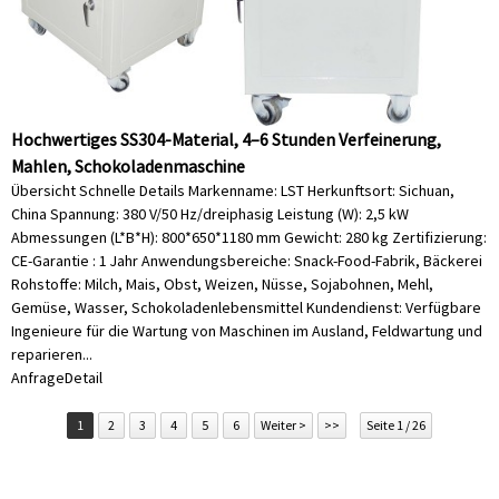
Hochwertiges SS304-Material, 4–6 Stunden Verfeinerung,
Mahlen, Schokoladenmaschine
Übersicht Schnelle Details Markenname: LST Herkunftsort: Sichuan,
China Spannung: 380 V/50 Hz/dreiphasig Leistung (W): 2,5 kW
Abmessungen (L*B*H): 800*650*1180 mm Gewicht: 280 kg Zertifizierung:
CE-Garantie : 1 Jahr Anwendungsbereiche: Snack-Food-Fabrik, Bäckerei
Rohstoffe: Milch, Mais, Obst, Weizen, Nüsse, Sojabohnen, Mehl,
Gemüse, Wasser, Schokoladenlebensmittel Kundendienst: Verfügbare
Ingenieure für die Wartung von Maschinen im Ausland, Feldwartung und
reparieren...
Anfrage
Detail
1
2
3
4
5
6
Weiter >
>>
Seite 1 / 26