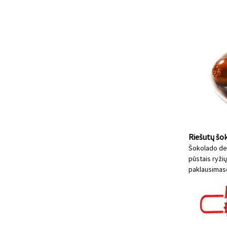
Riešutų šo
Šokolado den
pūstais ryžių 
paklausimas