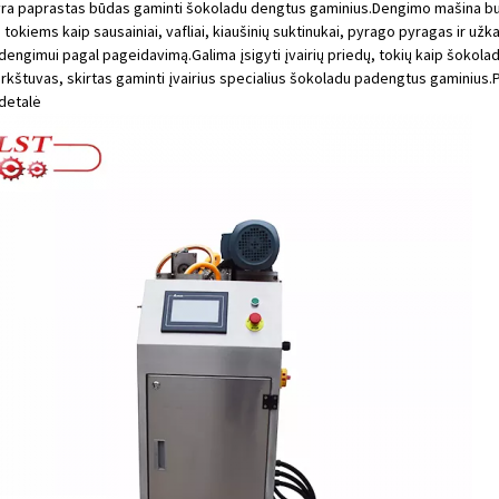
ra paprastas būdas gaminti šokoladu dengtus gaminius.Dengimo mašina buv
okiems kaip sausainiai, vafliai, kiaušinių suktinukai, pyrago pyragas ir užkan
engimui pagal pageidavimą.Galima įsigyti įvairių priedų, tokių kaip šokolad
kštuvas, skirtas gaminti įvairius specialius šokoladu padengtus gaminius.
detalė