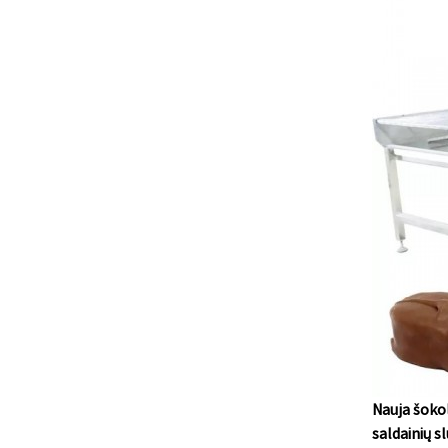
Nauja šokol
saldainių s