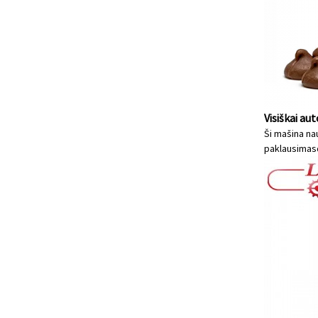
Visiškai a
Ši mašina nau
paklausimas