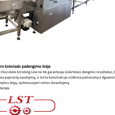
ro šokolado padengimo linija
Chocolate Enrobing Line ne tik garantuoja išskirtinius dengimo rezultatus,
ina paprastą naudojimą, o tvirta konstrukcija užtikrina patvarumą ir ilgaamžiš
mybos liniją, optimizuojant vietos išnaudojimą.
detalė