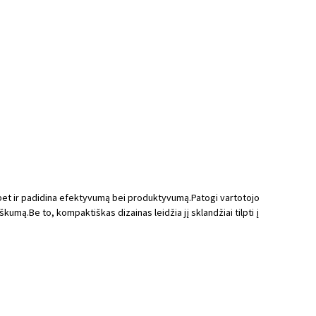
 bet ir padidina efektyvumą bei produktyvumą.Patogi vartotojo
kumą.Be to, kompaktiškas dizainas leidžia jį sklandžiai tilpti į