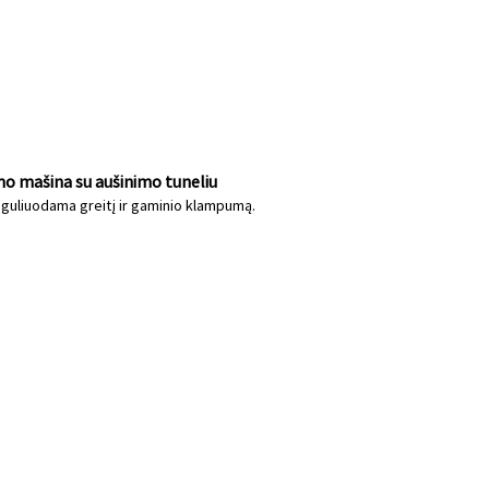
mo mašina su aušinimo tuneliu
 reguliuodama greitį ir gaminio klampumą.