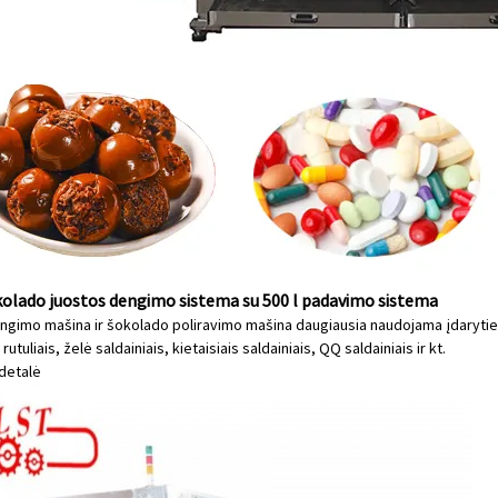
kolado juostos dengimo sistema su 500 l padavimo sistema
gimo mašina ir šokolado poliravimo mašina daugiausia naudojama įdarytie
rutuliais, želė saldainiais, kietaisiais saldainiais, QQ saldainiais ir kt.
detalė