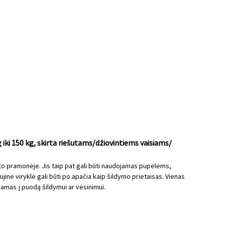
i 150 kg, skirta riešutams/džiovintiems vaisiams/
to pramonėje. Jis taip pat gali būti naudojamas pupelėms,
inė viryklė gali būti po apačia kaip šildymo prietaisas. Vienas
damas į puodą šildymui ar vėsinimui.