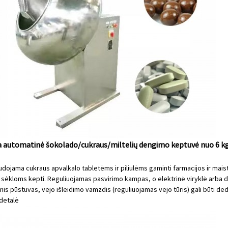
 automatinė šokolado/cukraus/miltelių dengimo keptuvė nuo 6 kg ik
udojama cukraus apvalkalo tabletėms ir piliulėms gaminti farmacijos ir mais
 sėkloms kepti. Reguliuojamas pasvirimo kampas, o elektrinė viryklė arba duj
nis pūstuvas, vėjo išleidimo vamzdis (reguliuojamas vėjo tūris) gali būti de
detalė