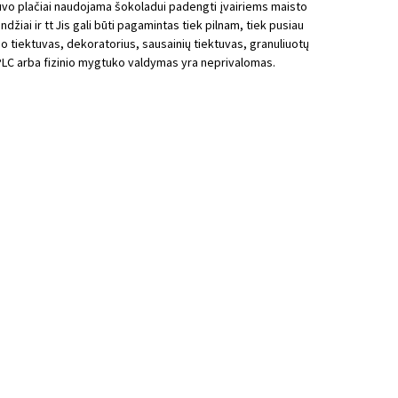
o plačiai naudojama šokoladui padengti įvairiems maisto
džiai ir tt Jis gali būti pagamintas tiek pilnam, tiek pusiau
o tiektuvas, dekoratorius, sausainių tiektuvas, granuliuotų
PLC arba fizinio mygtuko valdymas yra neprivalomas.