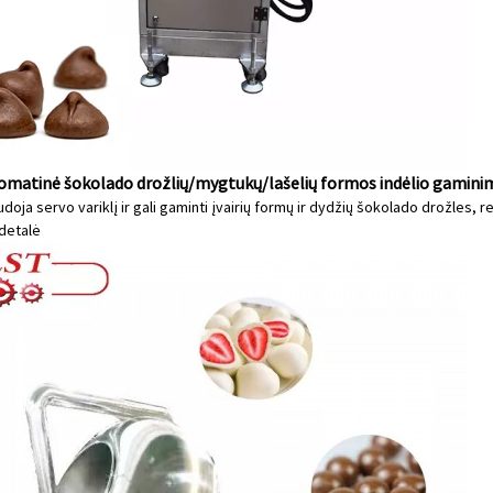
utomatinė šokolado drožlių/mygtukų/lašelių formos indėlio gamini
doja servo variklį ir gali gaminti įvairių formų ir dydžių šokolado drožles,
detalė