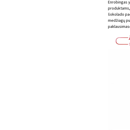
Enrobingas y
produktams, t
šokolado pad
medžiagų pur
paklausimas