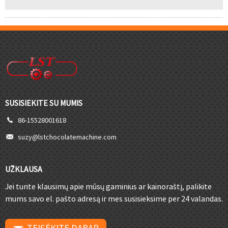
SUSISIEKITE SU MUMIS
86-15528001618
suzy@lstchocolatemachine.com
UŽKLAUSA
Jei turite klausimų apie mūsų gaminius ar kainoraštį, palikite
mums savo el. pašto adresą ir mes susisieksime per 24 valandas.