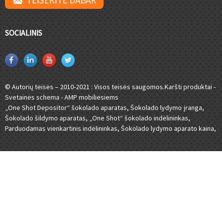
TEISĖKITE DABAR
SOCIALINIS
© Autorių teisės – 2010-2021 : Visos teisės saugomos.
Karšti produktai
-
Svetainės schema
-
AMP mobiliesiems
„One Shot Depositor“ šokolado aparatas
,
Šokolado lydymo įranga
,
Šokolado šildymo aparatas
,
„One Shot“ šokolado indėlininkas
,
Parduodamas vienkartinis indėlininkas
,
Šokolado lydymo aparato kaina
,