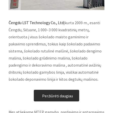
Čengdu LST Technology Co., Ltd
Įkurta 2009 m., esanti
Čengdu, Sičuane, 1 000–3 000 kvadratinių metrų,
orientuota į visus šokolado maisto gaminimo ir
pakavimo sprendimus, tokius kaip šokolado padavimo
sistema, šokolado rutulinė malūnė, šokolado dengimo
mašina, šokolado grūdinimo mašina, šokolado
padengimo ir dekoravimo mašina , automatinė avižinių
dribsnių šokolado gamybos linija, visiškai automatinė
šokolado deponavimo linija ir kitos degtukų mašinos.
Peržiūrėti daugiau
Mes atliekame MTEP gamybą, pardavimą ir aptarnavimą