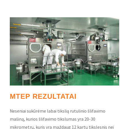
MTEP REZULTATAI
Neseniai sukūrėme labai tikslią rutulinio šlifavimo
mašiną, kurios šlifavimo tikslumas yra 20-30
mikrometrų, kuris yra maždaug 12 kartų tikslesnis nei