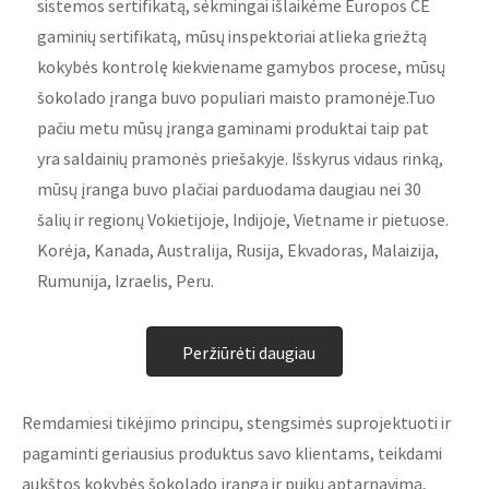
sistemos sertifikatą, sėkmingai išlaikėme Europos CE
gaminių sertifikatą, mūsų inspektoriai atlieka griežtą
kokybės kontrolę kiekviename gamybos procese, mūsų
šokolado įranga buvo populiari maisto pramonėje.Tuo
pačiu metu mūsų įranga gaminami produktai taip pat
yra saldainių pramonės priešakyje. Išskyrus vidaus rinką,
mūsų įranga buvo plačiai parduodama daugiau nei 30
šalių ir regionų Vokietijoje, Indijoje, Vietname ir pietuose.
Korėja, Kanada, Australija, Rusija, Ekvadoras, Malaizija,
Rumunija, Izraelis, Peru.
Peržiūrėti daugiau
Remdamiesi tikėjimo principu, stengsimės suprojektuoti ir
pagaminti geriausius produktus savo klientams, teikdami
aukštos kokybės šokolado įrangą ir puikų aptarnavimą,