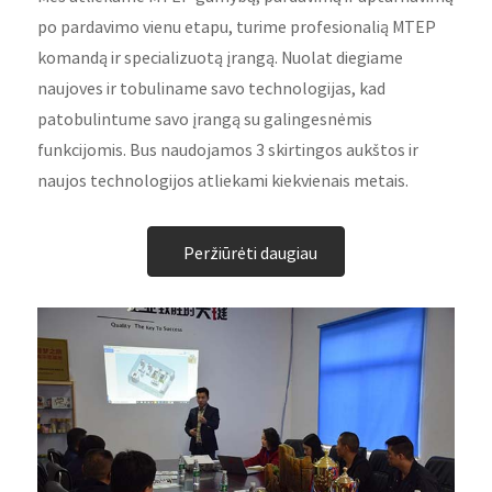
po pardavimo vienu etapu, turime profesionalią MTEP
komandą ir specializuotą įrangą. Nuolat diegiame
naujoves ir tobuliname savo technologijas, kad
patobulintume savo įrangą su galingesnėmis
funkcijomis. Bus naudojamos 3 skirtingos aukštos ir
naujos technologijos atliekami kiekvienais metais.
Peržiūrėti daugiau