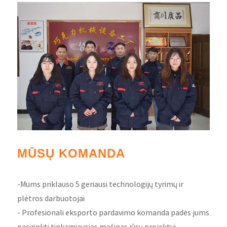
MŪSŲ KOMANDA
-Mums priklauso 5 geriausi technologijų tyrimų ir
plėtros darbuotojai
- Profesionali eksporto pardavimo komanda padės jums
pasirinkti tinkamiausias mašinas jūsų projektui.