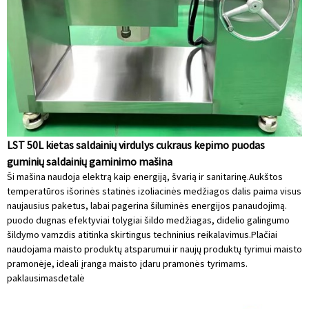
LST 50L kietas saldainių virdulys cukraus kepimo puodas
guminių saldainių gaminimo mašina
Ši mašina naudoja elektrą kaip energiją, švarią ir sanitarinę.Aukštos
temperatūros išorinės statinės izoliacinės medžiagos dalis paima visus
naujausius paketus, labai pagerina šiluminės energijos panaudojimą.
puodo dugnas efektyviai tolygiai šildo medžiagas, didelio galingumo
šildymo vamzdis atitinka skirtingus techninius reikalavimus.Plačiai
naudojama maisto produktų atsparumui ir naujų produktų tyrimui maisto
pramonėje, ideali įranga maisto įdaru pramonės tyrimams.
paklausimas
detalė