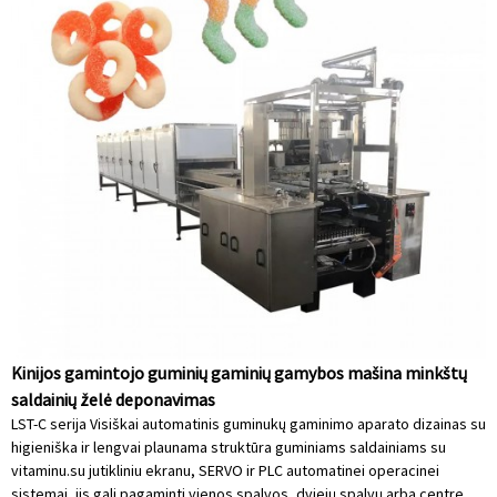
Kinijos gamintojo guminių gaminių gamybos mašina minkštų
saldainių želė deponavimas
LST-C serija Visiškai automatinis guminukų gaminimo aparato dizainas su
higieniška ir lengvai plaunama struktūra guminiams saldainiams su
vitaminu.su jutikliniu ekranu, SERVO ir PLC automatinei operacinei
sistemai, jis gali pagaminti vienos spalvos, dviejų spalvų arba centre