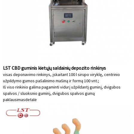
LST CBD guminis kietųjų saldainių depozito rinkinys
visas deponavimo rinkinys, įskaitant 100 l sirupo viryklę, centrinio
užpildymo gumos pašalinimo mašiną ir formą 100 vnt.;
Iš viso rinkinio galima pagaminti vidurį užpildantį guminį, dvigubos
spalvos / sluoksnio guminį, dvigubos spalvos gumą
paklausimas
detalė