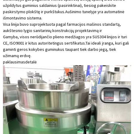
užpildytus guminius saldainius (pasirinktinai), tiesiog pakeiskite
paskirstymo plokštę ir purkštukus.Aušinimo tunelyje yra automatinė
išmontavimo sistema.
Visa linija buvo suprojektuota pagal farmacijos mašinos standartą,
aukštesnio lygio sanitarinių konstrukcijų projektavimą ir
Gamyba, visos nerūdijančio plieno medžiagos yra SUS304 linijos ir turi
CE, ISO9001 ir kitus autoritetingus sertifikatus.Tai ideali įranga, kuri gali
gaminti geros kokybės guminukus taupant tiek darbo jėgą, tiek
užimamą erdvę.
paklausimas
detalė