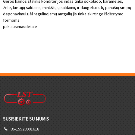
Geros kainos stalinis konditerijos indas tinka šokolado, karamelės,
želė, kietųjų saldainių minkštųjų saldainių ir daugeliui kitų panašių sirupų
deponavimui.Dėl reguliuojamų antgalių jis tinka skirtingo išdėstymo
formoms.
paklausimas
detalė
SUSISIEKITE SU MUMIS
86-15528001618