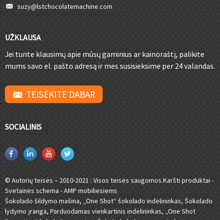
suzy@lstchocolatemachine.com
UŽKLAUSA
Jei turite klausimų apie mūsų gaminius ar kainoraštį, palikite
mums savo el. pašto adresą ir mes susisieksime per 24 valandas.
TEISĖKITE DABAR
SOCIALINIS
© Autorių teisės – 2010-2021 : Visos teisės saugomos.
Karšti produktai
-
Svetainės schema
-
AMP mobiliesiems
Šokolado šildymo mašina
,
„One Shot“ šokolado indėlininkas
,
Šokolado
lydymo įranga
,
Parduodamas vienkartinis indėlininkas
,
„One Shot