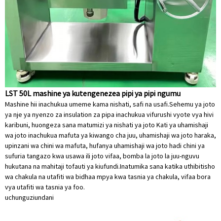
LST 50L mashine ya kutengenezea pipi ya pipi ngumu
Mashine hii inachukua umeme kama nishati, safi na usafi.Sehemu ya joto
ya nje ya nyenzo za insulation za pipa inachukua vifurushi vyote vya hivi
karibuni, huongeza sana matumizi ya nishati ya joto Kati ya uhamishaji
wa joto inachukua mafuta ya kiwango cha juu, uhamishaji wa joto haraka,
upinzani wa chini wa mafuta, hufanya uhamishaji wa joto hadi chini ya
sufuria tangazo kwa usawa ili joto vifaa, bomba la joto la juu-nguvu
hukutana na mahitaji tofauti ya kiufundi.Inatumika sana katika uthibitisho
wa chakula na utafiti wa bidhaa mpya kwa tasnia ya chakula, vifaa bora
vya utafiti wa tasnia ya foo.
uchunguzi
undani