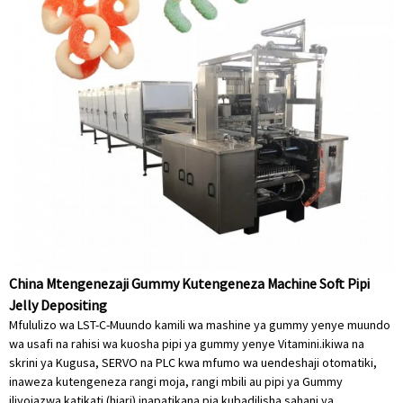
China Mtengenezaji Gummy Kutengeneza Machine Soft Pipi
Jelly Depositing
Mfululizo wa LST-C-Muundo kamili wa mashine ya gummy yenye muundo
wa usafi na rahisi wa kuosha pipi ya gummy yenye Vitamini.ikiwa na
skrini ya Kugusa, SERVO na PLC kwa mfumo wa uendeshaji otomatiki,
inaweza kutengeneza rangi moja, rangi mbili au pipi ya Gummy
iliyojazwa katikati (hiari) inapatikana pia kubadilisha sahani ya