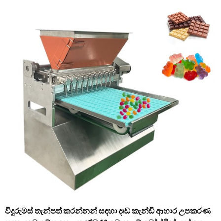
විදුරුමස් තැන්පත් කරන්නන් සඳහා දෘඩ කැන්ඩි ආහාර උපකරණ