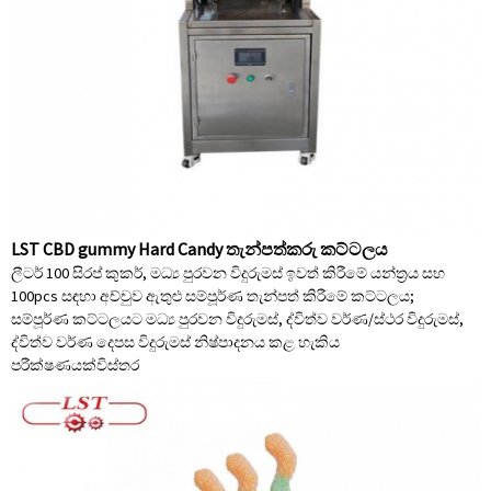
LST CBD gummy Hard Candy තැන්පත්කරු කට්ටලය
ලීටර් 100 සිරප් කුකර්, මධ්‍ය පුරවන විදුරුමස් ඉවත් කිරීමේ යන්ත්‍රය සහ
100pcs සඳහා අච්චුව ඇතුළු සම්පූර්ණ තැන්පත් කිරීමේ කට්ටලය;
සම්පූර්ණ කට්ටලයට මධ්‍ය පුරවන විදුරුමස්, ද්විත්ව වර්ණ/ස්ථර විදුරුමස්,
ද්විත්ව වර්ණ දෙපස විදුරුමස් නිෂ්පාදනය කළ හැකිය
පරීක්ෂණයක්
විස්තර