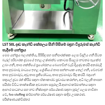
LST 50L දෘඩ කැන්ඩි කේතලය සීනි පිසීමේ බඳුන විදුරුමස් කැන්ඩි
සෑදීමේ යන්ත්‍රය
මෙම යන්ත්‍රය බලශක්තිය, පිරිසිදු සහ සනීපාරක්ෂක ලෙස විදුලිය ගනී.පිටත
බැරල් පරිවාරක ද්‍රව්‍යයේ ඉහළ-උෂ්ණත්ව කොටස සියලුම නවතම පැකේජ
ලබා ගනී, තාප ශක්තියේ ප්‍රයෝජනය බෙහෙවින් වැඩි දියුණු කරයි අතරමැදි
තාප හුවමාරු මාධ්‍යය ඉහළ ශ්‍රේණියේ තාප සන්නායක තෙල් ගනී, වේගවත්
තාප හුවමාරුව, අඩු තාප ප්‍රතිරෝධය, තාප හුවමාරුව සිදු කරයි. බඳුනේ
පතුලේ ද්‍රව්‍ය රත් කිරීම සඳහා ඒකාකාරව ප්‍රචාරය කරන්න, අධි බලැති තාපන
පයිප්ප විවිධ තාක්ෂණික අවශ්‍යතා සපුරාලයි.ආහාර කර්මාන්තය සඳහා
ආහාර සාධනය සහ නව නිෂ්පාදන පර්යේෂණ සඳහා පුළුල් ලෙස භාවිතා
වේ, foo stuffing කර්මාන්ත පර්යේෂණ සඳහා කදිම උපකරණ.
පරීක්ෂණයක්
විස්තර