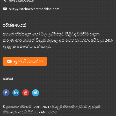
86-15528001618
suzy@lstchocolatemachine.com
පරීක්ෂණයක්
අපගේ නිෂ්පාදන හෝ මිල ලැයිස්තුව පිළිබඳ විමසීම් සඳහා,
කරුණාකර ඔබගේ විද්‍යුත් තැපෑල අප වෙත තබන්න, අපි පැය 24ක්
ඇතුළත සම්බන්ධ වන්නෙමු.
දැන් විමසන්න
සමාජ
© ප්‍රකාශන හිමිකම - 2010-2021 : සියලුම හිමිකම් ඇවිරිණි.
උණුසුම්
නිෂ්පාදන
-
අඩවි සිතියම
-
AMP ජංගම