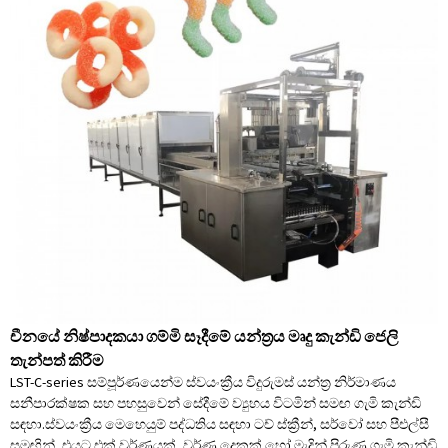
චීනයේ නිෂ්පාදකයා ගම්මි සෑදීමේ යන්ත්‍රය මෘදු කැන්ඩි ජෙලි
තැන්පත් කිරීම
LST-C-series සම්පූර්ණයෙන්ම ස්වයංක්‍රීය විදුරුමස් යන්ත්‍ර නිර්මාණය
සනීපාරක්ෂක සහ පහසුවෙන් සේදීමේ ව්‍යුහය විටමින් සමඟ ගැමි කැන්ඩි
සඳහා.ස්වයංක්‍රීය මෙහෙයුම් පද්ධතිය සඳහා ටච් ස්ක්‍රීන්, සර්වෝ සහ පීඑල්සී
සමඟින්, එයට එක් වර්ණයක්, වර්ණ දෙකක් හෝ මැදින් පිරුණු ගැමි කැන්ඩි