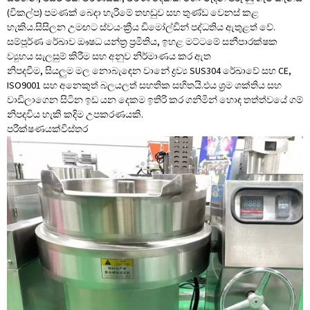
(විකල්ප) පමණක් බෙදා හැරීමේ තහඩුව සහ තුණ්ඩ වෙනස් කළ
හැකිය.සිසිලන උමඟට ස්වයංක්‍රීය ඩිමෝල්ඩින් පද්ධතිය ඇතුළත් වේ.
සම්පූර්ණ රේඛාව ඖෂධ යන්ත්‍ර ප්‍රමිතිය, ඉහළ මට්ටමේ සනීපාරක්ෂක
ව්‍යුහය සැලසුම් කිරීම සහ අනුව නිර්මාණය කර ඇත
නිපදවීම, සියලුම මල නොබැඳෙන වානේ ද්‍රව්‍ය SUS304 රේඛාවේ සහ CE,
ISO9001 සහ අනෙකුත් බලයලත් සහතික සහිතයි.එය ශ්‍රම ශක්තිය සහ
වාඩිලාගෙන සිටින ඉඩ යන දෙකම ඉතිරි කර ගනිමින් හොඳ තත්ත්වයේ ගම්
නිපදවිය හැකි කදිම උපකරණයකි.
පරීක්ෂණයක්
විස්තර