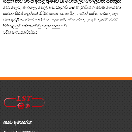
සඳහා නව මේස ඉහළ තුණ්ඩ 10 චොකලට් මෝල්ඩින් යන්ත්‍රය
චොක්ලට්, කැරමල්, ජෙලි, දෘඩ කැන්ඩි මෘදු කැන්ඩි සහ තවත් බොහෝ
සමාන සිරප් තැන්පත් කිරීම සඳහා හොඳ මිල ගණන් සහිත මේස ඉහළ
රසකැවිලි තැන්පත් කරන්නා සුදුසු වේ.වෙනස් කළ හැකි තුණ්ඩ විවිධ
පිරිසැලසුම් සහිත අච්චු සඳහා සුදුසු වේ.
පරීක්ෂණයක්
විස්තර
අපව අමතන්න