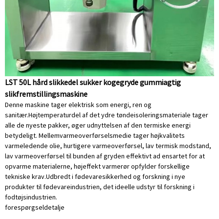
LST 50L hård slikkedel sukker kogegryde gummiagtig
slikfremstillingsmaskine
Denne maskine tager elektrisk som energi, ren og
sanitær.Højtemperaturdel af det ydre tøndeisoleringsmateriale tager
alle de nyeste pakker, øger udnyttelsen af ​​den termiske energi
betydeligt. Mellemvarmeoverførselsmedie tager højkvalitets
varmeledende olie, hurtigere varmeoverførsel, lav termisk modstand,
lav varmeoverførsel til bunden af ​​gryden effektivt ad ensartet for at
opvarme materialerne, højeffekt varmerør opfylder forskellige
tekniske krav.Udbredt i fødevaresikkerhed og forskning i nye
produkter til fødevareindustrien, det ideelle udstyr til forskning i
fodtøjsindustrien.
forespørgsel
detalje