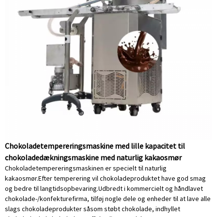
Chokoladetempereringsmaskine med lille kapacitet til
chokoladedækningsmaskine med naturlig kakaosmør
Chokoladetempereringsmaskinen er specielt til naturlig
kakaosmør.Efter temperering vil chokoladeproduktet have god smag
og bedre til langtidsopbevaring.Udbredt i kommercielt og håndlavet
chokolade-/konfekturefirma, tilføj nogle dele og enheder til at lave alle
slags chokoladeprodukter såsom støbt chokolade, indhyllet