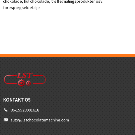
chokolade, hul chokolade, trøffelmalingsprodukter osv.
forespørgsel
detalje
KONTAKT OS
86-15528001618
suzy@lstchocolatemachine.com